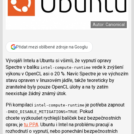
a
í
c
t
e
i
b
X
o
Autor: Canonical
o
k
u
Přidat mezi oblíbené zdroje na Googlu
Vývojáři Intelu a Ubuntu si všimli, že vypnutí opravy
Spectre v balíku
vede k zvýšení
intel-compute-runtime
výkonu v OpenCL asi o 20 %. Navíc Spectre je ve výchozím
stavu opraven v linuxovém jádře, takže teoreticky by
zranitelné byly pouze OpenCL úlohy a na ty zatím
neexistuje žádný známý útok.
Při kompilaci
je potřeba zapnout
intel-compute-runtime
. Pokud
-DNEO_DISABLE_MITIGATIONS=TRUE
chcete vyzkoušet rychlejší balíček bez bezpečnostních
oprav, je
tu PPA
. Ubuntu i Intel na problému pracují a
rozhodnutí o vypnutí, nebo ponechání bezpečnostních