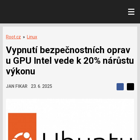
Root.cz
»
Linux
Vypnutí bezpečnostních oprav
u GPU Intel vede k 20% nárůstu
výkonu
JAN FIKAR
23. 6. 2025
S
S
S
d
d
d
í
í
í
l
l
e
e
l
j
j
t
e
t
e
e
t
n
n
a
a
F
s