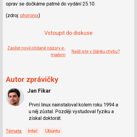
oprav se dočkáme patrně do vydání 25.10.
(zdroj:
phoronix
)
Vstoupit do diskuse
Zasílat nově přidané názory e-
Našli jste v článku chybu?
mailem
Autor zprávičky
Jan Fikar
První linux nainstaloval kolem roku 1994 a
u něj zůstal. Později vystudoval fyziku a
získal doktorát.
Témata:
Intel
Ubuntu