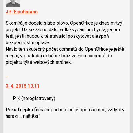
Jiří Eischmann
Skomírá je docela slabé slovo, OpenOffice je dnes mrtvý
projekt. Už se žádné další velké vydání nechystá, jenom
řeší, jestli budou k té stávající poskytovat alespoň
bezpečnostní opravy.
Navíc ten skutečný počet commitů do OpenOffice je ještě
menší, v poslední době se totiž většina commitů do
projektu týká webových stránek.
Skok
na
3. 4. 2015 10:11
další
nový
P K
(neregistrovaný)
názor.
K
Pokud nějaká firma nepochopí co je open source, vždycky
navigaci
narazí ... naštěstí
lze
použít
i