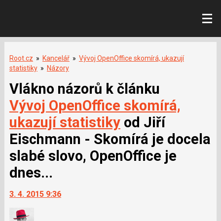
Root.cz
»
Kancelář
»
Vývoj OpenOffice skomírá, ukazují
statistiky
»
Názory
Vlákno názorů k článku
Vývoj OpenOffice skomírá,
ukazují statistiky
od Jiří
Eischmann - Skomírá je docela
slabé slovo, OpenOffice je
dnes...
3. 4. 2015 9:36