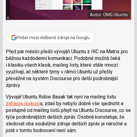
e
i
b
X
o
Autor: OMG Ubuntu
o
k
u
Přidat mezi oblíbené zdroje na Googlu
Před pár měsíci přešli vývojáři Ubuntu z IRC na Matrix pro
běžnou každodenní komunikaci. Podobné možná čeká
i klasiku všech klasik, mailing listy, které stále mnozí
využívají, ač některé týmy v rámci Ubuntu už přešly
převážně na systém Discourse pro delší podrobnější
zprávy.
Vývojář Ubuntu
Robie Basak
tak nyní na mailing listu
zahajuje diskusi
s, zdali by nebylo dobré vše sjednotit a
postupně od mailing listů přejít na Ubuntu Discourse, co se
týče podrobnějších delších zpráv. Osobně konstatuje, že
sledovat oba souběžné zdroje delších zpráv je náročné a
jistě v tomto hodnocení není sám.