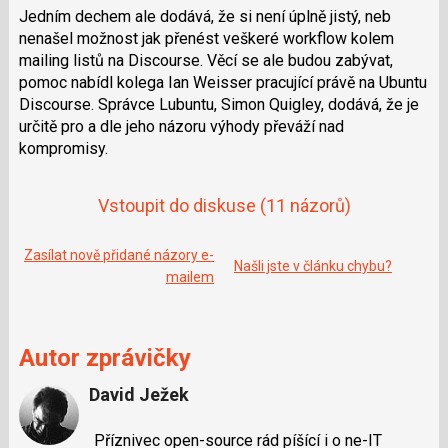
Jedním dechem ale dodává, že si není úplně jistý, neb
nenašel možnost jak přenést veškeré workflow kolem
mailing listů na Discourse. Věcí se ale budou zabývat,
pomoc nabídl kolega
Ian Weisser
pracující právě na Ubuntu
Discourse. Správce Lubuntu,
Simon Quigley
, dodává, že je
určitě pro a dle jeho názoru výhody převáží nad
kompromisy.
Vstoupit do diskuse
(11 názorů)
Zasílat nově přidané názory e-
Našli jste v článku chybu?
mailem
Autor zprávičky
David Ježek
Příznivec open-source rád píšící i o ne-IT