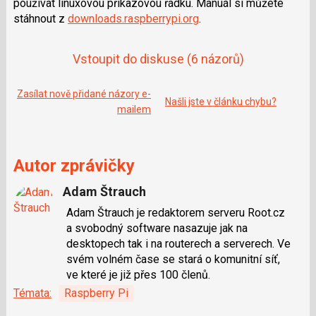
používat linuxovou příkazovou řádku. Manuál si můžete
e
i
b
X
stáhnout z
downloads.raspberrypi.org
.
o
o
k
Vstoupit do diskuse
(6 názorů)
u
Zasílat nově přidané názory e-
Našli jste v článku chybu?
mailem
Autor zprávičky
Adam Štrauch
Adam Štrauch je redaktorem serveru Root.cz
a svobodný software nasazuje jak na
desktopech tak i na routerech a serverech. Ve
svém volném čase se stará o komunitní síť,
ve které je již přes 100 členů.
Témata:
Raspberry Pi