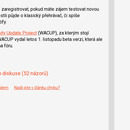
zaregistrovat, pokud máte zájem testovat novou
stli půjde o klasický přehrávač, či spíše
ify.
y Update Project
(WACUP), za kterým stojí
WACUP vydal letos 1. listopadu beta verzi, která ale
a fóru.
o diskuse
(52 názorů)
ailem
Našli jste v článku chybu?