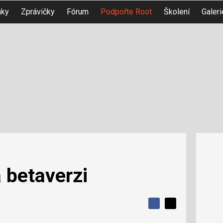
nky
Zprávičky
Fórum
Podpořte Root
Školení
Galeri
 betaverzi
S
S
S
d
d
d