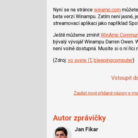
Nyní se na stránce
winamp.com
můžete 
beta verzi Winampu. Zatím není jasné, je
streamovací aplikaci jako například Spot
Ještě můžeme zmínit
WinAmp Communit
bývalý vývojář Winampu
Darren Owen
. 
není volně dostupná. Musíte si o ní říci n
(Zdroj:
vo svete IT
,
bleepingcomputer
)
Vstoupit d
Zasílat nově přidané názory e-m
Autor zprávičky
Jan Fikar