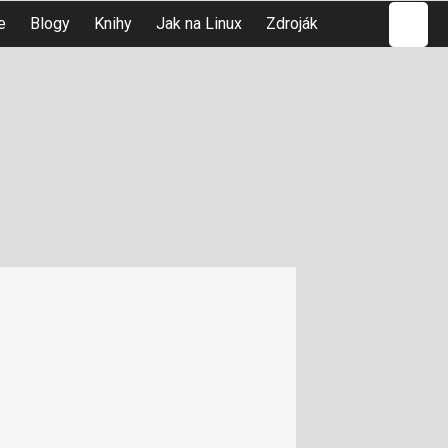
Hledat
e
Blogy
Knihy
Jak na Linux
Zdroják