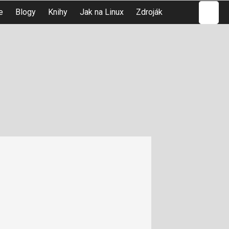
Hledat
e
Blogy
Knihy
Jak na Linux
Zdroják