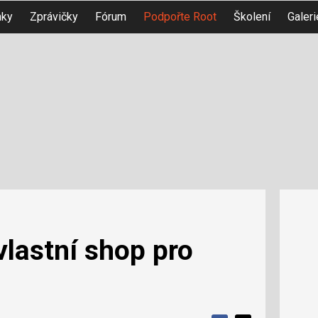
nky
Zprávičky
Fórum
Podpořte Root
Školení
Galeri
vlastní shop pro