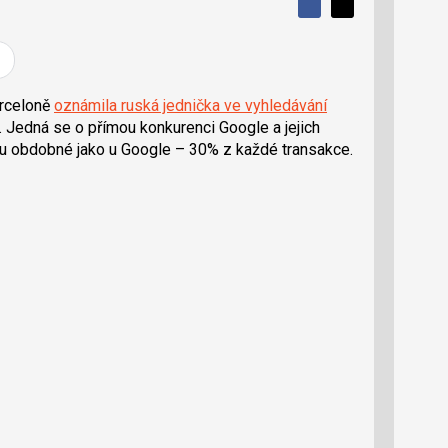
S
S
S
d
d
d
í
í
í
l
l
e
e
l
j
j
rceloně
oznámila ruská jednička ve vyhledávání
t
e
t
. Jedná se o přímou konkurenci Google a jejich
e
e
t
n
n
ou obdobné jako u Google – 30% z každé transakce.
a
a
F
s
a
í
c
t
e
i
b
X
o
o
k
u