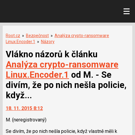
Root.cz
»
Bezpečnost
»
Analýza crypto-ransomware
Linux.Encoder.1
»
Názory
Vlákno názorů k článku
Analýza crypto-ransomware
Linux.Encoder.1
od M. - Se
divím, že po nich nešla policie,
když...
18. 11. 2015 8:12
M.
(neregistrovaný)
Se divím, že po nich nešla policie, když vlastně měli k