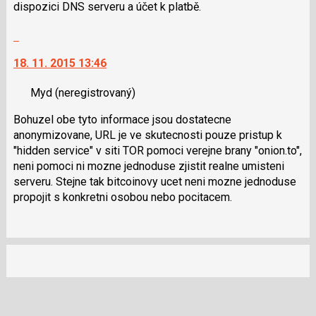
dispozici DNS serveru a účet k platbě.
Skok
na
18. 11. 2015 13:46
další
nový
Myd
(neregistrovaný)
názor.
K
Bohuzel obe tyto informace jsou dostatecne
navigaci
anonymizovane, URL je ve skutecnosti pouze pristup k
lze
"hidden service" v siti TOR pomoci verejne brany "onion.to",
použít
neni pomoci ni mozne jednoduse zjistit realne umisteni
i
serveru. Stejne tak bitcoinovy ucet neni mozne jednoduse
klávesy
propojit s konkretni osobou nebo pocitacem.
N
pro
následující
a
P
pro
předchozí
nový