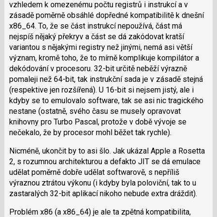
N
vzhledem k omezenému počtu registrů i instrukcí a v
pro
zásadě poměrně obsáhlé dopředné kompatibilitě k dnešní
následující
x86_64. To, že se část instrukcí nepoužívá, část má
a
nejspíš nějaký překryv a část se dá zakódovat kratší
P
variantou s nějakými registry než jinými, nemá asi větší
pro
význam, kromě toho, že to mírně komplikuje kompilátor a
předchozí
dekódování v procesoru. 32-bit určitě neběží výrazně
nový
pomaleji než 64-bit, tak instrukční sada je v zásadě stejná
názor
(respektive jen rozšířená). U 16-bit si nejsem jistý, ale i
kdyby se to emulovalo software, tak se asi nic tragického
nestane (ostatně, svého času se musely opravovat
knihovny pro Turbo Pascal, protože v době vývoje se
nečekalo, že by procesor mohl běžet tak rychle).
Nicméně, ukončit by to asi šlo. Jak ukázal Apple a Rosetta
2, s rozumnou architekturou a defakto JIT se dá emulace
udělat poměrně dobře udělat softwarově, s nepříliš
výraznou ztrátou výkonu (i kdyby byla poloviční, tak to u
zastaralých 32-bit aplikací nikoho nebude extra dráždit).
Problém x86 (a x86_64) je ale ta zpětná kompatibilita,