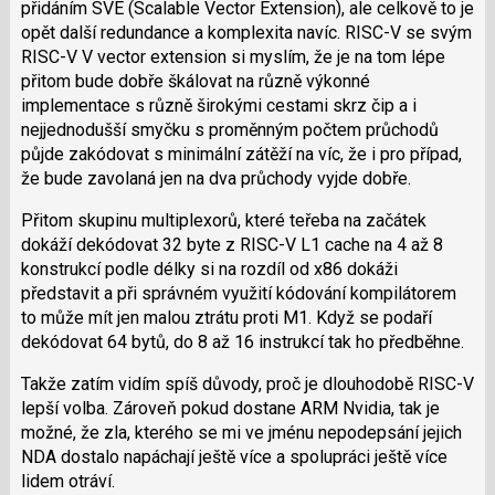
přidáním SVE (Scalable Vector Extension), ale celkově to je
opět další redundance a komplexita navíc. RISC-V se svým
RISC-V V vector extension si myslím, že je na tom lépe
přitom bude dobře škálovat na různě výkonné
implementace s různě širokými cestami skrz čip a i
nejjednodušší smyčku s proměnným počtem průchodů
půjde zakódovat s minimální zátěží na víc, že i pro případ,
že bude zavolaná jen na dva průchody vyjde dobře.
Přitom skupinu multiplexorů, které teřeba na začátek
dokáží dekódovat 32 byte z RISC-V L1 cache na 4 až 8
konstrukcí podle délky si na rozdíl od x86 dokáži
představit a při správném využití kódování kompilátorem
to může mít jen malou ztrátu proti M1. Když se podaří
dekódovat 64 bytů, do 8 až 16 instrukcí tak ho předběhne.
Takže zatím vidím spíš důvody, proč je dlouhodobě RISC-V
lepší volba. Zároveň pokud dostane ARM Nvidia, tak je
možné, že zla, kterého se mi ve jménu nepodepsání jejich
NDA dostalo napáchají ještě více a spolupráci ještě více
lidem otráví.