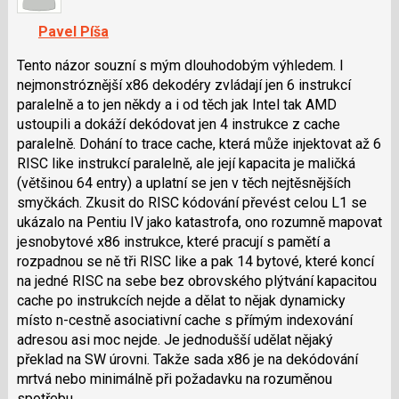
K
navigaci
Pavel Píša
lze
použít
Tento názor souzní s mým dlouhodobým výhledem. I
i
nejmonstróznější x86 dekodéry zvládají jen 6 instrukcí
klávesy
paralelně a to jen někdy a i od těch jak Intel tak AMD
N
ustoupili a dokáží dekódovat jen 4 instrukce z cache
pro
paralelně. Dohání to trace cache, která může injektovat až 6
následující
RISC like instrukcí paralelně, ale její kapacita je maličká
a
(většinou 64 entry) a uplatní se jen v těch nejtěsnějších
P
smyčkách. Zkusit do RISC kódování převést celou L1 se
pro
ukázalo na Pentiu IV jako katastrofa, ono rozumně mapovat
předchozí
jesnobytové x86 instrukce, které pracují s pamětí a
nový
rozpadnou se ně tři RISC like a pak 14 bytové, které koncí
názor
na jedné RISC na sebe bez obrovského plýtvání kapacitou
cache po instrukcích nejde a dělat to nějak dynamicky
místo n-cestně asociativní cache s přímým indexování
adresou asi moc nejde. Je jednodušší udělat nějaký
překlad na SW úrovni. Takže sada x86 je na dekódování
mrtvá nebo minimálně při požadavku na rozuměnou
spotřebu.