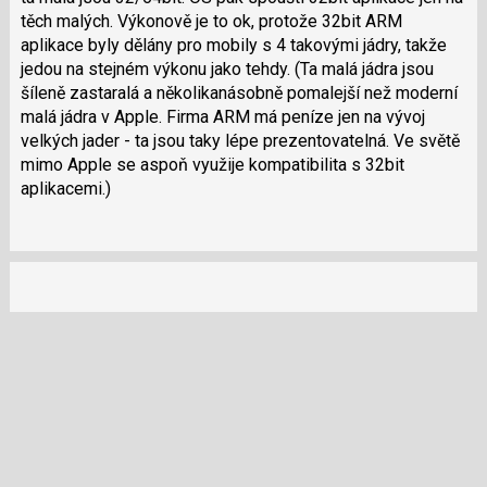
pro
těch malých. Výkonově je to ok, protože 32bit ARM
předchozí
aplikace byly dělány pro mobily s 4 takovými jádry, takže
nový
jedou na stejném výkonu jako tehdy. (Ta malá jádra jsou
názor
šíleně zastaralá a několikanásobně pomalejší než moderní
malá jádra v Apple. Firma ARM má peníze jen na vývoj
velkých jader - ta jsou taky lépe prezentovatelná. Ve světě
mimo Apple se aspoň využije kompatibilita s 32bit
aplikacemi.)