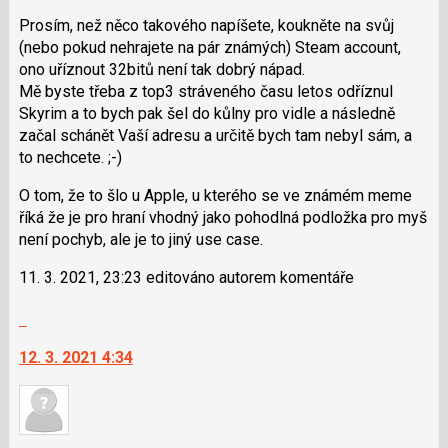
K
Prosím, než něco takového napíšete, koukněte na svůj
navigaci
(nebo pokud nehrajete na pár známých) Steam account,
lze
ono uříznout 32bitů není tak dobrý nápad.
použít
Mě byste třeba z top3 stráveného času letos odříznul
i
Skyrim a to bych pak šel do kůlny pro vidle a následně
klávesy
začal schánět Vaší adresu a určitě bych tam nebyl sám, a
N
to nechcete. ;-)
pro
následující
O tom, že to šlo u Apple, u kterého se ve známém meme
a
říká že je pro hraní vhodný jako pohodlná podložka pro myš
P
není pochyb, ale je to jiný use case.
pro
předchozí
11. 3. 2021, 23:23 editováno autorem komentáře
nový
Skok
názor
na
12. 3. 2021 4:34
další
nový
názor.
K
navigaci