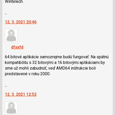
Wintelech.
použít
i
Skok
klávesy
na
N
12. 3. 2021 20:46
další
pro
nový
následující
názor.
a
K
P
navigaci
dfxxfd
pro
lze
předchozí
použít
64 bitové aplikácie samozrejme budú fungovať. Na spätnú
nový
i
kompatibilitu s 32 bitovými a 16 bitovými aplikáciami by
názor
klávesy
sme už mohli zabudnúť, veď AMD64 inštrukcie boli
N
predstavené v roku 2000.
pro
Skok
následující
na
a
12. 3. 2021 12:52
další
P
nový
pro
názor.
předchozí
K
nový