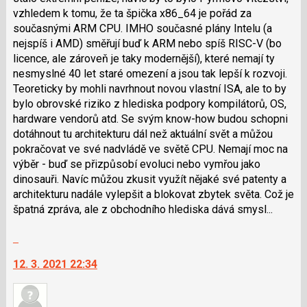
vzhledem k tomu, že ta špička x86_64 je pořád za
současnými ARM CPU. IMHO současné plány Intelu (a
nejspíš i AMD) směřují buď k ARM nebo spíš RISC-V (bo
licence, ale zároveň je taky modernější), které nemají ty
nesmyslné 40 let staré omezení a jsou tak lepší k rozvoji.
Teoreticky by mohli navrhnout novou vlastní ISA, ale to by
bylo obrovské riziko z hlediska podpory kompilátorů, OS,
hardware vendorů atd. Se svým know-how budou schopni
dotáhnout tu architekturu dál než aktuální svět a můžou
pokračovat ve své nadvládě ve světě CPU. Nemají moc na
výběr - buď se přizpůsobí evoluci nebo vymřou jako
dinosauři. Navíc můžou zkusit využít nějaké své patenty a
architekturu nadále vylepšit a blokovat zbytek světa. Což je
špatná zpráva, ale z obchodního hlediska dává smysl...
Skok
na
12. 3. 2021 22:34
další
nový
názor.