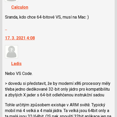
nový
navigaci
Calculon
názor
lze
použít
Sranda, kdo chce 64-bitové VS, musí na Mac :)
i
Skok
klávesy
na
N
17. 3. 2021 4:08
další
pro
nový
následující
názor.
a
K
P
navigaci
pro
Ladis
lze
předchozí
použít
Nebo VS Code.
nový
i
názor
> dovedu si představit, že by moderní x86 procesory měly
klávesy
třeba jedno dedikované 32-bit only jádro pro kompatibilitu
N
a zbylých X jader s 64-bit odlehčenou instrukční sadou
pro
následující
Tohle určitým způsobem existuje v ARM světě. Typický
a
mobil má 4 velká a 4 malá jádra. Ta velká jsou 64bit only a
P
ta malá jsou 32/64bit. OS pak spouští 32bit aplikace jen na