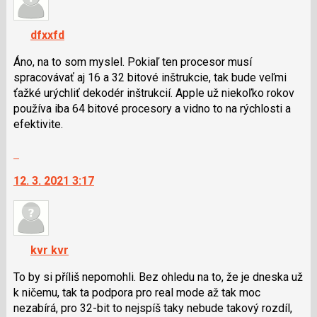
K
navigaci
dfxxfd
lze
použít
Áno, na to som myslel. Pokiaľ ten procesor musí
i
spracovávať aj 16 a 32 bitové inštrukcie, tak bude veľmi
klávesy
ťažké urýchliť dekodér inštrukcií. Apple už niekoľko rokov
N
používa iba 64 bitové procesory a vidno to na rýchlosti a
pro
efektivite.
následující
Skok
a
na
P
12. 3. 2021 3:17
další
pro
nový
předchozí
názor.
nový
K
názor
navigaci
kvr kvr
lze
použít
To by si příliš nepomohli. Bez ohledu na to, že je dneska už
i
k ničemu, tak ta podpora pro real mode až tak moc
klávesy
nezabírá, pro 32-bit to nejspíš taky nebude takový rozdíl,