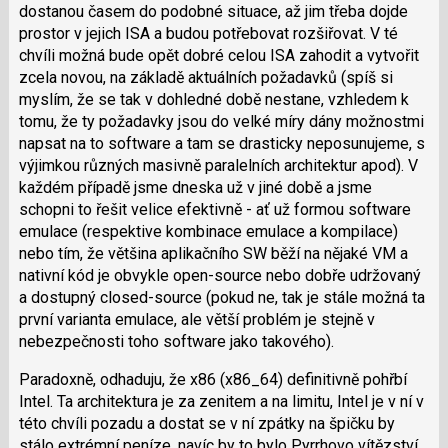
dostanou časem do podobné situace, až jim třeba dojde
prostor v jejich ISA a budou potřebovat rozšiřovat. V té
chvíli možná bude opět dobré celou ISA zahodit a vytvořit
zcela novou, na základě aktuálních požadavků (spíš si
myslím, že se tak v dohledné době nestane, vzhledem k
tomu, že ty požadavky jsou do velké míry dány možnostmi
napsat na to software a tam se drasticky neposunujeme, s
výjimkou různých masivně paralelních architektur apod). V
každém případě jsme dneska už v jiné době a jsme
schopni to řešit velice efektivně - ať už formou software
emulace (respektive kombinace emulace a kompilace)
nebo tím, že většina aplikačního SW běží na nějaké VM a
nativní kód je obvykle open-source nebo dobře udržovaný
a dostupný closed-source (pokud ne, tak je stále možná ta
první varianta emulace, ale větší problém je stejně v
nebezpečnosti toho software jako takového).
Paradoxně, odhaduju, že x86 (x86_64) definitivně pohřbí
Intel. Ta architektura je za zenitem a na limitu, Intel je v ní v
této chvíli pozadu a dostat se v ní zpátky na špičku by
stálo extrémní peníze, navíc by to bylo Pyrrhovo vítězství,