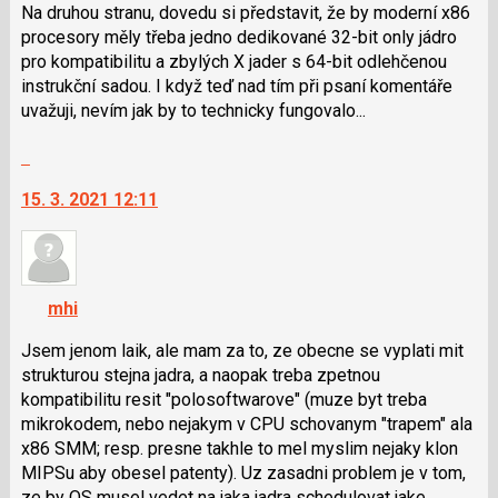
N
Na druhou stranu, dovedu si představit, že by moderní x86
pro
procesory měly třeba jedno dedikované 32-bit only jádro
následující
pro kompatibilitu a zbylých X jader s 64-bit odlehčenou
a
instrukční sadou. I když teď nad tím při psaní komentáře
P
uvažuji, nevím jak by to technicky fungovalo...
pro
Skok
předchozí
na
nový
15. 3. 2021 12:11
další
názor
nový
názor.
K
navigaci
mhi
lze
použít
Jsem jenom laik, ale mam za to, ze obecne se vyplati mit
i
strukturou stejna jadra, a naopak treba zpetnou
klávesy
kompatibilitu resit "polosoftwarove" (muze byt treba
N
mikrokodem, nebo nejakym v CPU schovanym "trapem" ala
pro
x86 SMM; resp. presne takhle to mel myslim nejaky klon
následující
MIPSu aby obesel patenty). Uz zasadni problem je v tom,
a
ze by OS musel vedet na jaka jadra schedulovat jake