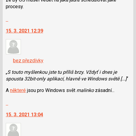
P
procesy.
pro
Skok
předchozí
na
nový
15. 3. 2021 12:39
další
názor
nový
názor.
K
navigaci
bez přezdívky
lze
použít
„
S touto myšlenkou jste tu příliš brzy. Vždyť i dnes je
i
spousta 32bit-only aplikací, hlavně ve Windows světě [...]
“
klávesy
A
některé
jsou pro Windows svět
malinko
zásadní...
N
pro
Skok
následující
na
a
15. 3. 2021 13:04
další
P
nový
pro
názor.
předchozí
K