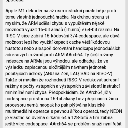
Apple M1 dekodér na až osm instrukcí paralelně je proti
tomu vlastně jednoduchá hračka. Na druhou stranu si
myslím, že ARM udělal chybu s vypuštěním nějaké
možnosti využít 16-bit aliasů (Thumb) v 64-bit režimu. Na
RISC-V sice zabírá 16-kódování 3/4 codespace, ale dává
možnost lepšího využití kapacit cache větší kódovou
hustotou nebo alespoň dorovnání handicapu jednodušších
adresových režimů proti ARM AArch64. Ty širší režimy
indexace na ARMu jsou výhodou, ale odhaduji, že ve
výsledku zaplacenou složitějším návrhem jednotek
počítajících adresy (AGU na Zen, LAD, SAD na RISC-V).
Takže si myslím že rozhodnutí RISC-V redukovat adresní
režimy a počty vstupních a výstupních závislostí instrukcí
minimílně není chyba. Předpokládám, že AArch64 již v
codespace prostor na 16-bit aliasy bez přepínání režimu
procesoru nemá, naopak ho pak plýtvá na klasické
multimediální operace s pevnou šířkou operací, tedy NEON
je vlastně se dvěma šířkami 64 a 128-bitů a tím zabírá
ještě více codespace. AArch64 se problém snaží nyní řešit