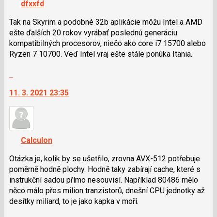
dfxxfd
lze
použít
Tak na Skyrim a podobné 32b aplikácie môžu Intel a AMD
i
ešte ďalších 20 rokov vyrábať poslednú generáciu
klávesy
kompatibilných procesorov, niečo ako core i7 15700 alebo
N
Ryzen 7 10700. Veď Intel vraj ešte stále ponúka Itania.
pro
Skok
následující
na
a
11. 3. 2021 23:35
další
P
nový
pro
názor.
předchozí
K
nový
navigaci
názor
Calculon
lze
použít
Otázka je, kolik by se ušetřilo, zrovna AVX-512 potřebuje
i
poměrně hodně plochy. Hodně taky zabírají cache, které s
klávesy
instrukční sadou přímo nesouvisí. Například 80486 mělo
N
něco málo přes milion tranzistorů, dnešní CPU jednotky až
pro
desítky miliard, to je jako kapka v moři.
následující