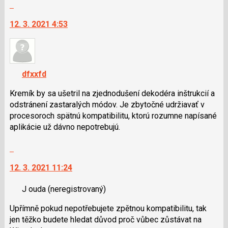
Skok
a
na
P
12. 3. 2021 4:53
další
pro
nový
předchozí
názor.
nový
K
názor
navigaci
dfxxfd
lze
použít
Kremík by sa ušetril na zjednodušení dekodéra inštrukcií a
i
odstránení zastaralých módov. Je zbytočné udržiavať v
klávesy
procesoroch spätnú kompatibilitu, ktorú rozumne napísané
N
aplikácie už dávno nepotrebujú.
pro
Skok
následující
na
a
12. 3. 2021 11:24
další
P
nový
pro
J ouda
(neregistrovaný)
názor.
předchozí
K
nový
Upřímně pokud nepotřebujete zpětnou kompatibilitu, tak
navigaci
názor
jen těžko budete hledat důvod proč vůbec zůstávat na
lze