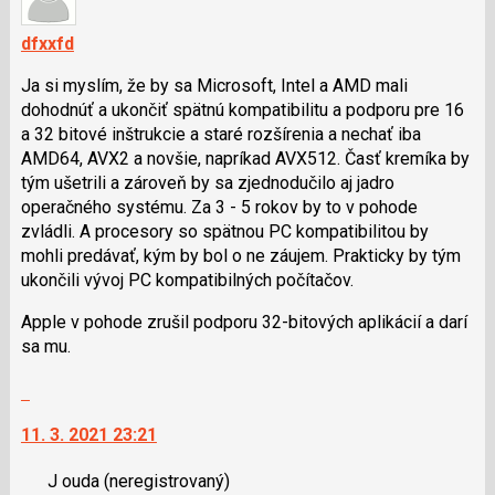
dfxxfd
Ja si myslím, že by sa Microsoft, Intel a AMD mali
dohodnúť a ukončiť spätnú kompatibilitu a podporu pre 16
a 32 bitové inštrukcie a staré rozšírenia a nechať iba
AMD64, AVX2 a novšie, napríkad AVX512. Časť kremíka by
tým ušetrili a zároveň by sa zjednodučilo aj jadro
operačného systému. Za 3 - 5 rokov by to v pohode
zvládli. A procesory so spätnou PC kompatibilitou by
mohli predávať, kým by bol o ne záujem. Prakticky by tým
ukončili vývoj PC kompatibilných počítačov.
Apple v pohode zrušil podporu 32-bitových aplikácií a darí
sa mu.
Skok
na
11. 3. 2021 23:21
další
nový
J ouda
(neregistrovaný)
názor.