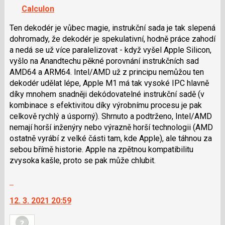
navigaci
názor
Calculon
lze
použít
Ten dekodér je vůbec magie, instrukční sada je tak slepená
i
dohromady, že dekodér je spekulativní, hodně práce zahodí
klávesy
a nedá se už více paralelizovat - když vyšel Apple Silicon,
N
vyšlo na Anandtechu pěkné porovnání instrukčních sad
pro
AMD64 a ARM64. Intel/AMD už z principu nemůžou ten
následující
dekodér udělat lépe, Apple M1 má tak vysoké IPC hlavně
a
díky mnohem snadněji dekódovatelné instrukční sadě (v
P
kombinace s efektivitou díky výrobnímu procesu je pak
pro
celkově rychlý a úsporný). Shrnuto a podtrženo, Intel/AMD
předchozí
nemají horší inženýry nebo výrazně horší technologii (AMD
nový
ostatně vyrábí z velké části tam, kde Apple), ale táhnou za
názor
sebou břímě historie. Apple na zpětnou kompatibilitu
zvysoka kašle, proto se pak může chlubit.
Skok
na
12. 3. 2021 20:59
další
nový
názor.