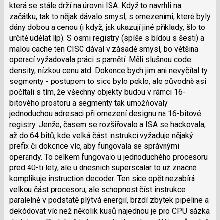
která se stále drží na úrovni ISA. Když to navrhli na
začátku, tak to nějak dávalo smysl, s omezeními, které byly
dány dobou a cenou (i když, jak ukazují jiné příklady, šlo to
určitě udělat líp). S osmi registry (spíše s bídou s šesti) a
malou cache ten CISC dával v zásadě smysl, bo většina
operací vyžadovala práci s pamětí. Měli slušnou code
density, nízkou cenu atd. Dokonce bych jim ani nevyčítal ty
segmenty - postupem to sice bylo peklo, ale původně asi
počítali s tím, že všechny objekty budou v rámci 16-
bitového prostoru a segmenty tak umožňovaly
jednoduchou adresaci při omezení designu na 16-bitové
registry. Jenže, časem se rozšiřovalo a ISA se hackovala,
až do 64 bitů, kde velká část instrukcí vyžaduje nějaký
prefix či dokonce víc, aby fungovala se správnými
operandy. To celkem fungovalo u jednoduchého procesoru
před 40-ti lety, ale u dnešních superscalar to už značně
komplikuje instruction decoder. Ten sice opět nezabírá
velkou část procesoru, ale schopnost číst instrukce
paralelně v podstatě plýtvá energií, brzdí zbytek pipeline a
dekódovat víc než několik kusů najednou je pro CPU sázka