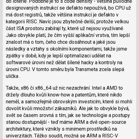
do loterie. Podobně je to s code density - většina původně
designovaných instrukcí se defakto nepoužívá, bo CPU už
má dost registrů, takže většina instrukcí je defakto v
kategorii RISC. Navíc jsou zbytečně delší, protože velkou
část ISA prostoru zabírají ty, které už nejsou využívané.
Jako obvykle platí, že čím vyšší aplikační vrstva, tím lepší
znalost má o tom, čeho chce dosáhnout a jaké jsou
následky a vztahy s okolními komponentami, takže jsme
zpátky v době, kdy je lepší optimalizaci udělat na
softwarové úrovni než dělat šílené hacky a kontroly na
úrovni CPU. V tomto směru byla Transmeta zcela slepá
ulička .
Takže, x86 či x86_64 už nic nezachrání. Intel a AMD to
držely dlouho kvůli know-how a patentům, které nikdo
neměl, a samozřejmě obrovským investicím, které si mohli
dovolit kvůli množství zákazníků. Ale jak to obvykle bývá,
svět se časem srovná s tím, jak se technologie a postupy
stanou dostupnější - teď máme ARM a dvě open-source
architektury, které vznikly s minimem prostředků na
univerzitách. Těžko soudit, možná se ARM a RISC-V