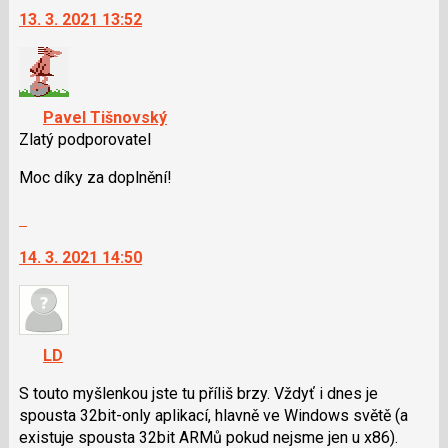
13. 3. 2021 13:52
další
nový
názor.
K
navigaci
Pavel Tišnovský
lze
Zlatý podporovatel
použít
i
Moc díky za doplnění!
klávesy
Skok
N
na
pro
14. 3. 2021 14:50
další
následující
nový
a
názor.
P
K
pro
navigaci
předchozí
LD
lze
nový
použít
S touto myšlenkou jste tu příliš brzy. Vždyť i dnes je
názor
i
spousta 32bit-only aplikací, hlavně ve Windows světě (a
klávesy
existuje spousta 32bit ARMů pokud nejsme jen u x86).