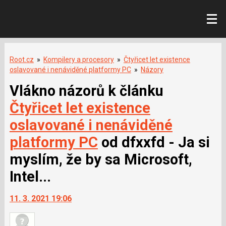
Root.cz
»
Kompilery a procesory
»
Čtyřicet let existence
oslavované i nenáviděné platformy PC
»
Názory
Vlákno názorů k článku
Čtyřicet let existence
oslavované i nenáviděné
platformy PC
od dfxxfd - Ja si
myslím, že by sa Microsoft,
Intel...
11. 3. 2021 19:06