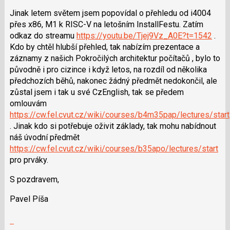
Jinak letem světem jsem popovídal o přehledu od i4004
přes x86, M1 k RISC-V na letošním InstallFestu. Zatím
odkaz do streamu
https://youtu.be/Tjej9Vz_A0E?t=1542
.
Kdo by chtěl hlubší přehled, tak nabízím prezentace a
záznamy z našich Pokročilých architektur počítačů , bylo to
původně i pro cizince i když letos, na rozdíl od několika
předchozích běhů, nakonec žádný předmět nedokončil, ale
zůstal jsem i tak u své CzEnglish, tak se předem
omlouvám
https://cw.fel.cvut.cz/wiki/courses/b4m35pap/lectures/start
. Jinak kdo si potřebuje oživit základy, tak mohu nabídnout
náš úvodní předmět
https://cw.fel.cvut.cz/wiki/courses/b35apo/lectures/start
pro prváky.
S pozdravem,
Pavel Píša
Skok
na