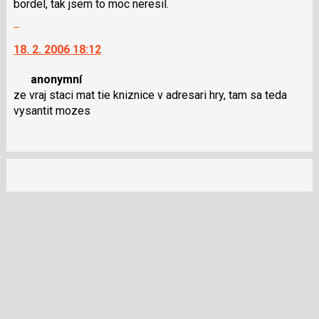
bordel, tak jsem to moc neresil.
Skok
na
18. 2. 2006 18:12
další
nový
anonymní
názor.
ze vraj staci mat tie kniznice v adresari hry, tam sa teda
K
vysantit mozes
navigaci
lze
použít
i
klávesy
N
pro
následující
a
P
pro
předchozí
nový
názor