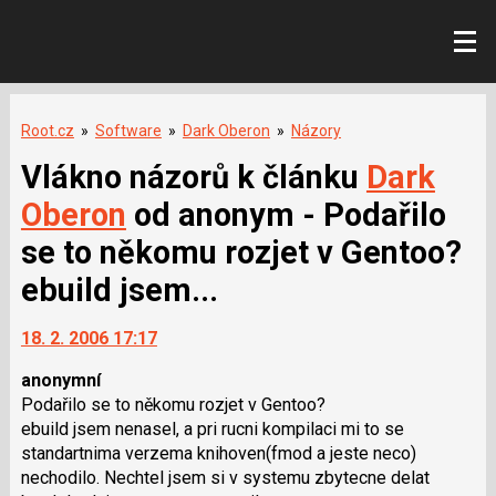
Root.cz
»
Software
»
Dark Oberon
»
Názory
Vlákno názorů k článku
Dark
Oberon
od anonym - Podařilo
se to někomu rozjet v Gentoo?
ebuild jsem...
18. 2. 2006 17:17
anonymní
Podařilo se to někomu rozjet v Gentoo?
ebuild jsem nenasel, a pri rucni kompilaci mi to se
standartnima verzema knihoven(fmod a jeste neco)
nechodilo. Nechtel jsem si v systemu zbytecne delat