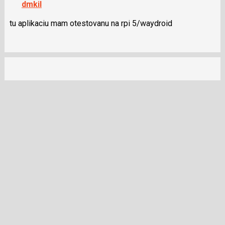
dmkil
navigaci
lze
tu aplikaciu mam otestovanu na rpi 5/waydroid
použít
i
klávesy
N
pro
následující
a
P
pro
předchozí
nový
názor