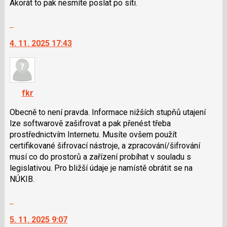
pro
Akorát to pak nesmíte poslat po síti.
následující
Skok
a
na
P
4. 11. 2025 17:43
další
pro
nový
předchozí
názor.
nový
K
názor
navigaci
fkr
lze
použít
Obecně to není pravda. Informace nižších stupňů utajení
i
lze softwarově zašifrovat a pak přenést třeba
klávesy
prostřednictvím Internetu. Musíte ovšem použít
N
certifikované šifrovací nástroje, a zpracování/ši­frování
pro
musí co do prostorů a zařízení probíhat v souladu s
následující
legislativou. Pro bližší údaje je namístě obrátit se na
a
NÚKIB.
P
Skok
pro
na
předchozí
5. 11. 2025 9:07
další
nový