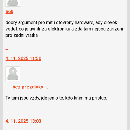
a6b
dobry argument pro mit i otevreny hardware, aby clovek
vedel, co je uvnitr za elektroniku a zda tam nejsou zarizeni
pro zadni vratka.
Skok
na
4. 11. 2025 11:50
další
nový
názor.
K
navigaci
bez prezdivky ...
lze
použít
Ty tam jsou vzdy, jde jen o to, kdo knim ma pristup.
i
Skok
klávesy
na
N
4. 11. 2025 13:03
další
pro
nový
následující