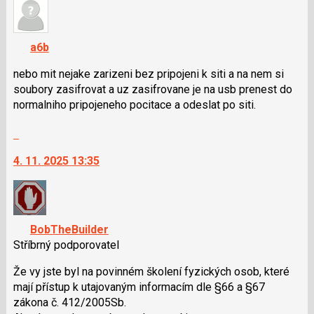
názor.
a
K
P
navigaci
pro
a6b
lze
předchozí
použít
nebo mit nejake zarizeni bez pripojeni k siti a na nem si
nový
i
soubory zasifrovat a uz zasifrovane je na usb prenest do
názor
klávesy
normalniho pripojeneho pocitace a odeslat po siti.
N
Skok
pro
na
následující
4. 11. 2025 13:35
další
a
nový
P
názor.
pro
K
předchozí
navigaci
nový
BobTheBuilder
lze
názor
Stříbrný podporovatel
použít
i
Že vy jste byl na povinném školení fyzických osob, které
klávesy
mají přístup k utajovaným informacím dle §66 a §67
N
zákona č. 412/2005Sb.