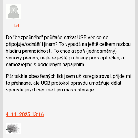
nový
názor
názor.
K
navigaci
tzl
lze
použít
Do "bezpečného" počítače strkat USB věc co se
i
připojuje/odnáší i jinam? To vypadá na ještě celkem nízkou
klávesy
hladinu paranoidnosti. To chce aspoň (jednosměrný)
N
sériový přenos, nejlépe ještě prohnaný přes optočlen, a
pro
samozřejmě s odděleným napájením.
následující
Pár takhle obezřetných lidí jsem už zaregistroval, přijde mi
a
to přehnané, ale USB protokol opravdu umožňuje dělat
P
spoustu jiných věcí než jen mass storage.
pro
předchozí
Skok
nový
na
názor
4. 11. 2025 13:16
další
nový
názor.
K