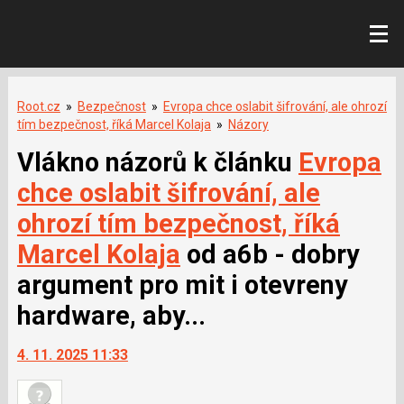
Root.cz
»
Bezpečnost
»
Evropa chce oslabit šifrování, ale ohrozí
tím bezpečnost, říká Marcel Kolaja
»
Názory
Vlákno názorů k článku
Evropa
chce oslabit šifrování, ale
ohrozí tím bezpečnost, říká
Marcel Kolaja
od a6b - dobry
argument pro mit i otevreny
hardware, aby...
4. 11. 2025 11:33