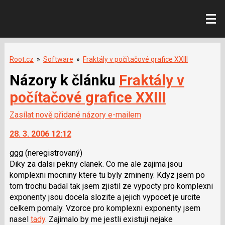
Root.cz
»
Software
»
Fraktály v počítačové grafice XXIII
Názory k článku
Fraktály v
počítačové grafice XXIII
Zasílat nově přidané názory e-mailem
28. 3. 2006 12:12
ggg
(neregistrovaný)
Diky za dalsi pekny clanek. Co me ale zajima jsou
komplexni mocniny ktere tu byly zmineny. Kdyz jsem po
tom trochu badal tak jsem zjistil ze vypocty pro komplexni
exponenty jsou docela slozite a jejich vypocet je urcite
celkem pomaly. Vzorce pro komplexni exponenty jsem
nasel
tady
. Zajimalo by me jestli existuji nejake