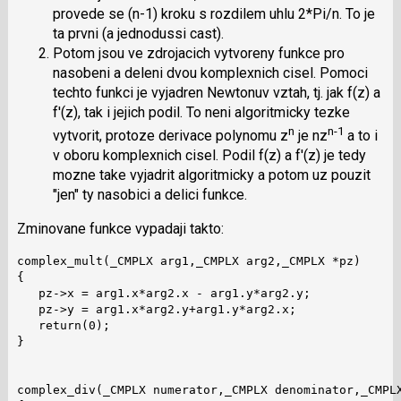
provede se (n-1) kroku s rozdilem uhlu 2*Pi/n. To je
ta prvni (a jednodussi cast).
Potom jsou ve zdrojacich vytvoreny funkce pro
nasobeni a deleni dvou komplexnich cisel. Pomoci
techto funkci je vyjadren Newtonuv vztah, tj. jak f(z) a
f'(z), tak i jejich podil. To neni algoritmicky tezke
n
n-1
vytvorit, protoze derivace polynomu z
je nz
a to i
v oboru komplexnich cisel. Podil f(z) a f'(z) je tedy
mozne take vyjadrit algoritmicky a potom uz pouzit
"jen" ty nasobici a delici funkce.
Zminovane funkce vypadaji takto:
complex_mult(_CMPLX arg1,_CMPLX arg2,_CMPLX *pz)

{

   pz->x = arg1.x*arg2.x - arg1.y*arg2.y;

   pz->y = arg1.x*arg2.y+arg1.y*arg2.x;

   return(0);

}

complex_div(_CMPLX numerator,_CMPLX denominator,_CMPLX