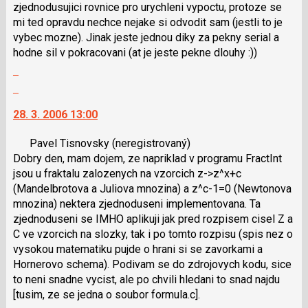
zjednodusujici rovnice pro urychleni vypoctu, protoze se
mi ted opravdu nechce nejake si odvodit sam (jestli to je
vybec mozne). Jinak jeste jednou diky za pekny serial a
hodne sil v pokracovani (at je jeste pekne dlouhy :))
Zobrazit
celé
Skok
vlákno
na
28. 3. 2006 13:00
další
nový
Pavel Tisnovsky
(neregistrovaný)
názor.
Dobry den, mam dojem, ze napriklad v programu FractInt
K
jsou u fraktalu zalozenych na vzorcich z->z^x+c
navigaci
(Mandelbrotova a Juliova mnozina) a z^c-1=0 (Newtonova
lze
mnozina) nektera zjednoduseni implementovana. Ta
použít
zjednoduseni se IMHO aplikuji jak pred rozpisem cisel Z a
i
C ve vzorcich na slozky, tak i po tomto rozpisu (spis nez o
klávesy
vysokou matematiku pujde o hrani si se zavorkami a
N
Hornerovo schema). Podivam se do zdrojovych kodu, sice
pro
to neni snadne vycist, ale po chvili hledani to snad najdu
následující
[tusim, ze se jedna o soubor formula.c].
a