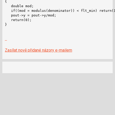
{

   double mod;

   if((mod = modulus(denominator)) < flt_min) return(
   pout->y = pout->y/mod;

   return(0);

}

Zobrazit
celé
vlákno
Zasílat nově přidané názory e-mailem