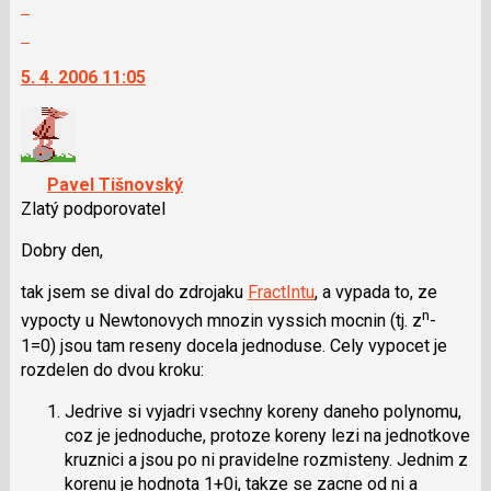
Zobrazit
P
celé
pro
Skok
vlákno
předchozí
na
5. 4. 2006 11:05
nový
další
názor
nový
názor.
K
navigaci
Pavel Tišnovský
lze
Zlatý podporovatel
použít
i
Dobry den,
klávesy
tak jsem se dival do zdrojaku
FractIntu
, a vypada to, ze
N
n
pro
vypocty u Newtonovych mnozin vyssich mocnin (tj. z
-
následující
1=0) jsou tam reseny docela jednoduse. Cely vypocet je
a
rozdelen do dvou kroku:
P
Jedrive si vyjadri vsechny koreny daneho polynomu,
pro
coz je jednoduche, protoze koreny lezi na jednotkove
předchozí
kruznici a jsou po ni pravidelne rozmisteny. Jednim z
nový
korenu je hodnota 1+0i, takze se zacne od ni a
názor