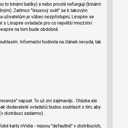
u to binární balíky) a nebo prostě nefungují (binární
ným). Zatímco "linuxový svět" se k takovým
 a uživatelům je vůbec nezpřístupní, Linspire se
 s Linspire ovladače pro co největší množství
eespire na tom bude obdobně.
souhlasím. Informační hodnota na článek nevydá, tak
"recenze" napsat. To už zní zajímavěji... Otázka ale
i pak dodavatelé ovladačů budou souhlasit s tím, aby
(v distribuci zadarmo)...
ké karty nVidia - nejsou "defaultně" v distribucích,