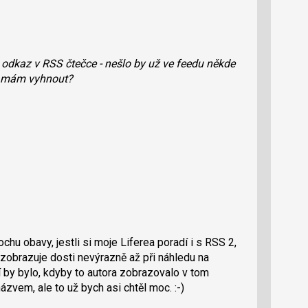
a odkaz v RSS čtečce - nešlo by už ve feedu někde
e mám vyhnout?
ochu obavy, jestli si moje Liferea poradí i s RSS 2,
m zobrazuje dosti nevýrazně až při náhledu na
 by bylo, kdyby to autora zobrazovalo v tom
ázvem, ale to už bych asi chtěl moc. :-)