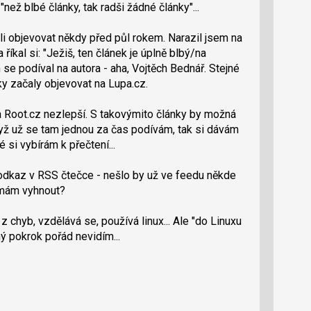
"než blbé články, tak radši žádné články"...
li objevovat někdy před půl rokem. Narazil jsem na
 říkal si: "Ježiš, ten článek je úplně blbý/na
se podíval na autora - aha, Vojtěch Bednář. Stejné
ky začaly objevovat na Lupa.cz.
 Root.cz nezlepší. S takovýmito články by možná
dyž už se tam jednou za čas podívám, tak si dávám
é si vybírám k přečtení...
a odkaz v RSS čtečce - nešlo by už ve feedu někde
 mám vyhnout?
z chyb, vzdělává se, používá linux... Ale "do Linuxu
ý pokrok pořád nevidím...