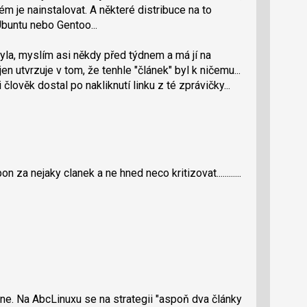
m je nainstalovat. A některé distribuce na to
Ubuntu nebo Gentoo...
byla, myslím asi někdy před týdnem a má jí na
 utvrzuje v tom, že tenhle "článek" byl k ničemu...
člověk dostal po nakliknutí linku z té zprávičky...
za nejaky clanek a ne hned neco kritizovat............
ž ne. Na AbcLinuxu se na strategii "aspoň dva články