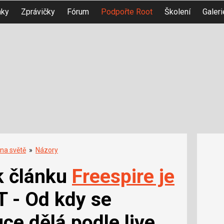
nky
Zprávičky
Fórum
Podpořte Root
Školení
Galeri
 na světě
»
Názory
k článku
Freespire je
 - Od kdy se
ce dělá podle live...