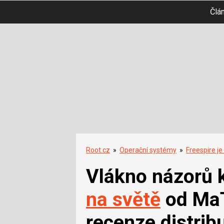
Člá
Root.cz
»
Operační systémy
»
Freespire je
Vlákno názorů 
na světě
od MaT
recenze distribu