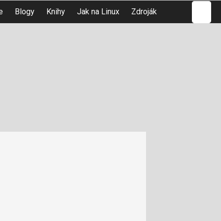
Hledat
e
Blogy
Knihy
Jak na Linux
Zdroják