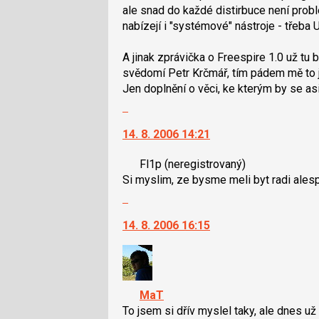
pro
ale snad do každé distirbuce není problé
následující
nabízejí i "systémové" nástroje - třeba 
a
P
A jinak zprávička o Freespire 1.0 už tu 
pro
svědomí Petr Krčmář, tím pádem mě to jen
předchozí
Jen doplnění o věci, ke kterým by se asi 
nový
Skok
názor
na
14. 8. 2006 14:21
další
nový
Fl1p
(neregistrovaný)
názor.
Si myslim, ze bysme meli byt radi alespon 
K
Skok
navigaci
na
lze
14. 8. 2006 16:15
další
použít
nový
i
názor.
klávesy
K
N
navigaci
pro
MaT
lze
následující
To jsem si dřív myslel taky, ale dnes u