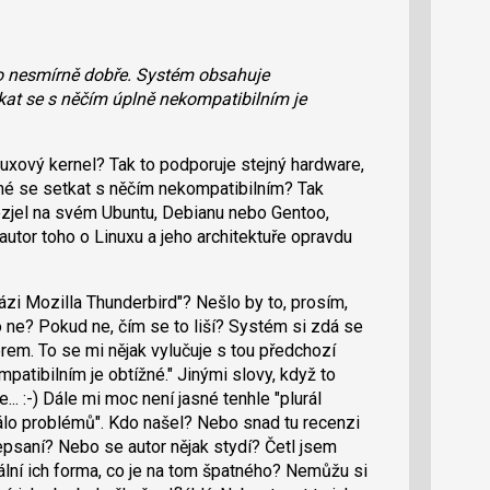
o nesmírně dobře. Systém obsahuje
at se s něčím úplně nekompatibilním je
uxový kernel? Tak to podporuje stejný hardware,
ížné se setkat s něčím nekompatibilním? Tak
ozjel na svém Ubuntu, Debianu nebo Gentoo,
autor toho o Linuxu a jeho architektuře opravdu
bázi Mozilla Thunderbird"? Nešlo by to, prosím,
 ne? Pokud ne, čím se to liší? Systém si zdá se
rem. To se mi nějak vylučuje s tou předchozí
mpatibilním je obtížné." Jinými slovy, když to
... :-) Dále mi moc není jasné tenhle "plurál
málo problémů". Kdo našel? Nebo snad tu recenzi
epsaní? Nebo se autor nějak stydí? Četl jsem
ální ich forma, co je na tom špatného? Nemůžu si