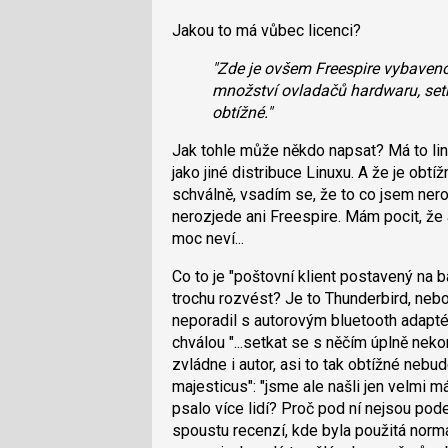
Jakou to má vůbec licenci?
"Zde je ovšem Freespire vybaven
množství ovladačů hardwaru, setk
obtížné."
Jak tohle může někdo napsat? Má to lin
jako jiné distribuce Linuxu. A že je obt
schválně, vsadím se, že to co jsem ner
nerozjede ani Freespire. Mám pocit, že 
moc neví...
Co to je "poštovní klient postavený na 
trochu rozvést? Je to Thunderbird, nebo
neporadil s autorovým bluetooth adapté
chválou "...setkat se s něčím úplně neko
zvládne i autor, asi to tak obtížné nebude
majesticus": "jsme ale našli jen velmi 
psalo více lidí? Proč pod ní nejsou pod
spoustu recenzí, kde byla použitá norm