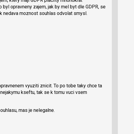
ajem, ktery maji GDPR plachty mnohokrat
o byl opravneny zajem, jak by mel byt dle GDPR, se
tak nedava moznost souhlas odvolat smysl.
opravnenem vyuziti znicit. To po tobe taky chce ta
k nejakymu kseftu, tak se k tomu vuci vsem
ouhlasu, mas je nelegalne.