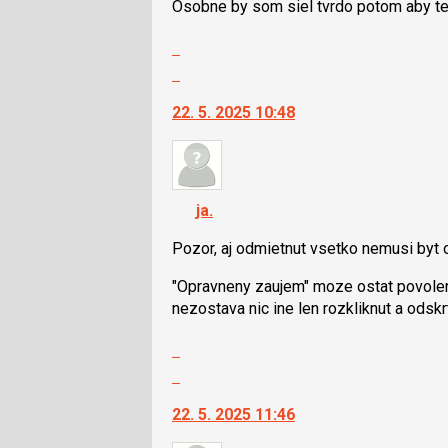
Osobne by som siel tvrdo potom aby ten
názor
Zobrazit
celé
Skok
vlákno
na
22. 5. 2025 10:48
další
nový
názor.
K
navigaci
ja.
lze
použít
Pozor, aj odmietnut vsetko nemusi byt 
i
"Opravneny zaujem" moze ostat povolen
klávesy
nezostava nic ine len rozkliknut a odskr
N
pro
Zobrazit
následující
celé
Skok
a
vlákno
na
P
22. 5. 2025 11:46
další
pro
nový
předchozí