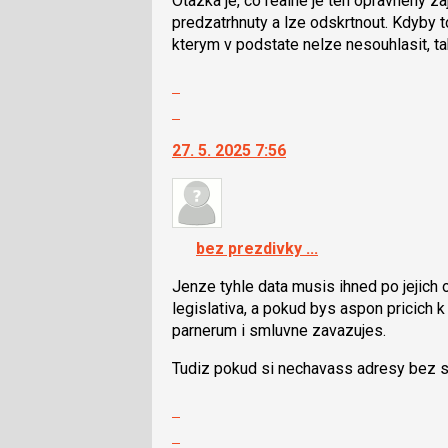
Otazka je, co realne je ten opravneny z
i
predzatrhnuty a lze odskrtnout. Kdyby t
klávesy
kterym v podstate nelze nesouhlasit, 
N
Zobrazit
pro
celé
následující
Skok
vlákno
a
na
27. 5. 2025 7:56
P
další
pro
nový
předchozí
názor.
nový
K
názor
navigaci
bez prezdivky ...
lze
použít
Jenze tyhle data musis ihned po jejich 
i
legislativa, a pokud bys aspon pricich 
klávesy
parnerum i smluvne zavazujes.
N
Tudiz pokud si nechavass adresy bez s
pro
následující
Zobrazit
a
celé
Skok
P