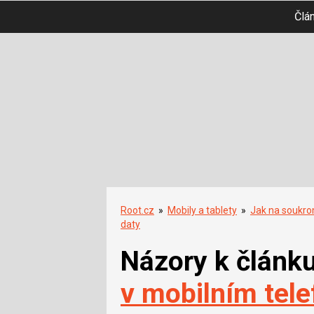
Člá
Root.cz
»
Mobily a tablety
»
Jak na soukrom
daty
Názory k článk
v mobilním telef