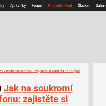
nky
Zprávičky
Fórum
Podpořte Root
Školení
Galeri
í v mobilním telefonu: zajistěte si kontrolu nad svými
u
Jak na soukromí
onu: zajistěte si