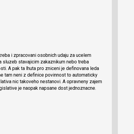
eba i zpracovani osobnich udaju za ucelem
a sluzeb stavajicim zakaznikum nebo treba
i. A pak ta lhuta pro zniceni je definovana leda
 tam neni z definice povinnost to automaticky
slativa nic takoveho nestanovi. A opravneny zajem
legislative je naopak napsane dost jednoznacne.