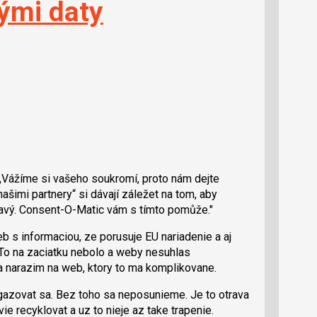
ými daty
 „Vážíme si vašeho soukromí, proto nám dejte
ašimi partnery“ si dávají záležet na tom, aby
avý. Consent-O-Matic vám s tímto pomůže."
 s informaciou, ze porusuje EU nariadenie a aj
To na zaciatku nebolo a weby nesuhlas
a narazim na web, ktory to ma komplikovane.
gazovat sa. Bez toho sa neposunieme. Je to otrava
ie recyklovat a uz to nieje az take trapenie.