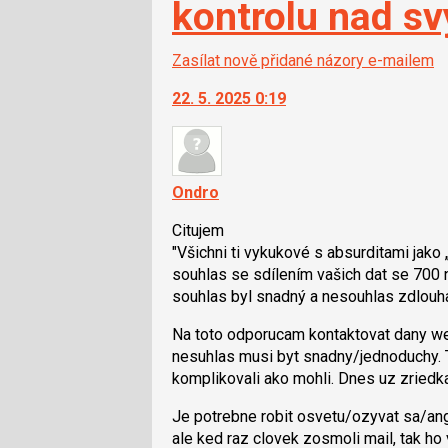
kontrolu nad sv
Zasílat nově přidané názory e-mailem
22. 5. 2025 0:19
Ondro
Citujem
"Všichni ti vykukové s absurditami jako
souhlas se sdílením vašich dat se 700 n
souhlas byl snadný a nesouhlas zdlouh
Na toto odporucam kontaktovat dany web
nesuhlas musi byt snadny/jednoduchy. 
komplikovali ako mohli. Dnes uz zriedk
Je potrebne robit osvetu/ozyvat sa/an
ale ked raz clovek zosmoli mail, tak ho v