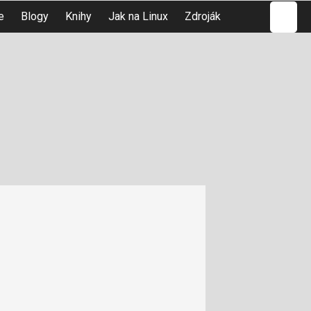
Hledat
e
Blogy
Knihy
Jak na Linux
Zdroják