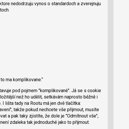
, ktore nedodrzuju vynos o standardoch a zverejnuju
toch.
 to ma komplikovane.
dstavuje pod pojmem "komplikované". Já se s cookie
složitější než ho udělit, setkávám naprosto běžně i
 lišta tady na Rootu má jen dvě tlačítka:
vení", takže pokud nechcete vše přijmout, musíte
at a pak taky zjistíte, že dole je "Odmítnout vše",
 není zdaleka tak jednoduché jako to přijmout.