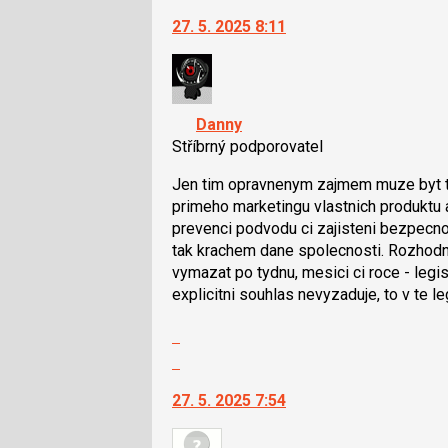
vlákno
na
pro
27. 5. 2025 8:11
další
předchozí
nový
nový
názor.
názor
K
navigaci
Danny
lze
Stříbrný podporovatel
použít
i
Jen tim opravnenym zajmem muze byt tr
klávesy
primeho marketingu vlastnich produktu 
N
prevenci podvodu ci zajisteni bezpecnost
pro
tak krachem dane spolecnosti. Rozhodne
následující
vymazat po tydnu, mesici ci roce - legi
a
explicitni souhlas nevyzaduje, to v te 
P
Zobrazit
pro
celé
předchozí
Skok
vlákno
nový
na
27. 5. 2025 7:54
názor
další
nový
názor.