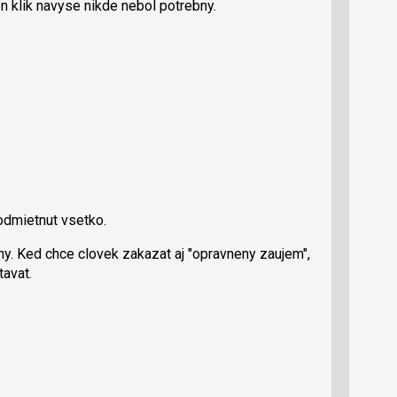
 klik navyse nikde nebol potrebny.
odmietnut vsetko.
y. Ked chce clovek zakazat aj "opravneny zaujem",
tavat.