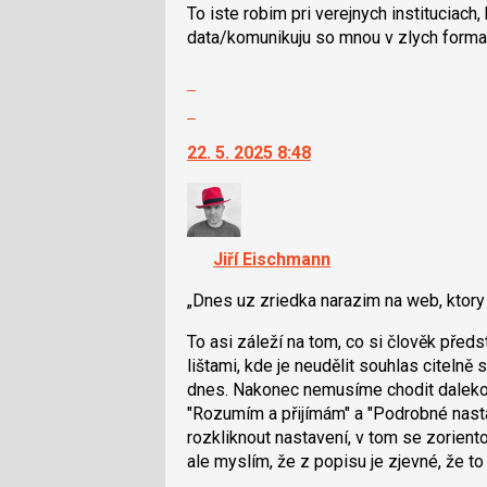
To iste robim pri verejnych instituciach
data/komunikuju so mnou v zlych forma
Zobrazit
celé
Skok
vlákno
na
22. 5. 2025 8:48
další
nový
názor.
K
navigaci
Jiří Eischmann
lze
použít
Dnes uz zriedka narazim na web, ktory
i
To asi záleží na tom, co si člověk pře
klávesy
lištami, kde je neudělit souhlas citelně 
N
dnes. Nakonec nemusíme chodit daleko. I
pro
"Rozumím a přijímám" a "Podrobné nasta
následující
rozkliknout nastavení, v tom se zorientov
a
ale myslím, že z popisu je zjevné, že to
P