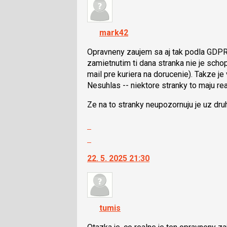
názor.
nový
K
názor
navigaci
mark42
lze
použít
Opravneny zaujem sa aj tak podla GDPR 
i
zamietnutim ti dana stranka nie je scho
klávesy
mail pre kuriera na dorucenie). Takze j
N
Nesuhlas -- niektore stranky to maju re
pro
Ze na to stranky neupozornuju je uz druh
následující
a
Zobrazit
P
celé
Skok
pro
vlákno
na
předchozí
22. 5. 2025 21:30
další
nový
nový
názor
názor.
K
navigaci
tumis
lze
použít