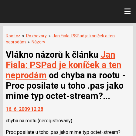
Root.cz
»
Rozhovory
»
Jan Fiala: PSPad je koníček a ten
neprodám
»
Názory
Vlákno názorů k článku
Jan
Fiala: PSPad je koníček a ten
neprodám
od chyba na rootu -
Proc posilate u toho .pas jako
mime typ octet-stream?...
16. 6. 2009 12:28
chyba na rootu
(neregistrovaný)
Proc posilate u toho .pas jako mime typ octet-stream?