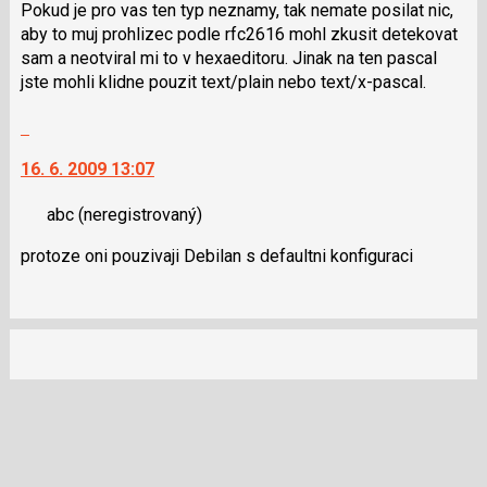
Pokud je pro vas ten typ neznamy, tak nemate posilat nic,
aby to muj prohlizec podle rfc2616 mohl zkusit detekovat
sam a neotviral mi to v hexaeditoru. Jinak na ten pascal
jste mohli klidne pouzit text/plain nebo text/x-pascal.
Skok
na
16. 6. 2009 13:07
další
nový
abc
(neregistrovaný)
názor.
K
protoze oni pouzivaji Debilan s defaultni konfiguraci
navigaci
lze
použít
i
klávesy
N
pro
následující
a
P