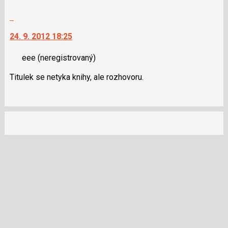
pro
předchozí
Skok
nový
na
24. 9. 2012 18:25
názor
další
nový
eee
(neregistrovaný)
názor.
K
Titulek se netyka knihy, ale rozhovoru.
navigaci
lze
použít
i
klávesy
N
pro
následující
a
P
pro
předchozí
nový
názor