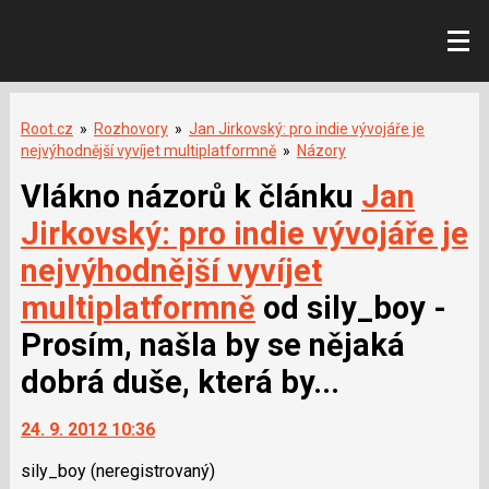
Root.cz
»
Rozhovory
»
Jan Jirkovský: pro indie vývojáře je
nejvýhodnější vyvíjet multiplatformně
»
Názory
Vlákno názorů k článku
Jan
Jirkovský: pro indie vývojáře je
nejvýhodnější vyvíjet
multiplatformně
od sily_boy -
Prosím, našla by se nějaká
dobrá duše, která by...
24. 9. 2012 10:36
sily_boy
(neregistrovaný)