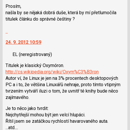
Prosím,
našla by se nějaká dobrá duše, která by mí přetlumočila
titulek článku do správné češtiny ?
Skok
na
24. 9. 2012 10:59
další
nový
EL
(neregistrovaný)
názor.
K
Titulek je klasický Oxymóron.
navigaci
http://cs.wikipedia.org/wiki/Oxym%C3%B3ron
lze
Autor ví, že Linux je jen na 3% procentech desktopových
použít
PC a i to, že většina Linuxářů nehraje, proto tímto vtipným
i
tvrzením vytváří iluzi o tom, že uvnitř té knihy bude něco
klávesy
zajímavého.
N
pro
Je to něco jako tvrdit:
následující
Nejchytřejší mohou být jen velcí hlupáci.
a
Řítil jsem se zatáčkou rychlostí havarovaného auta.
P
...atd....