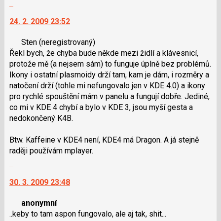
Skok
i
názor
na
klávesy
24. 2. 2009 23:52
další
N
nový
pro
Sten
(neregistrovaný)
názor.
následující
Řekl bych, že chyba bude někde mezi židlí a klávesnicí,
K
a
protože mě (a nejsem sám) to funguje úplně bez problémů.
navigaci
P
Ikony i ostatní plasmoidy drží tam, kam je dám, i rozměry a
lze
pro
natočení drží (tohle mi nefungovalo jen v KDE 4.0) a ikony
použít
předchozí
pro rychlé spouštění mám v panelu a fungují dobře. Jediné,
i
nový
co mi v KDE 4 chybí a bylo v KDE 3, jsou myší gesta a
klávesy
názor
nedokončený K4B.
N
pro
Btw. Kaffeine v KDE4 není, KDE4 má Dragon. A já stejně
následující
raději používám mplayer.
a
Skok
P
na
pro
30. 3. 2009 23:48
další
předchozí
nový
nový
anonymní
názor.
názor
..keby to tam aspon fungovalo, ale aj tak, shit...
K