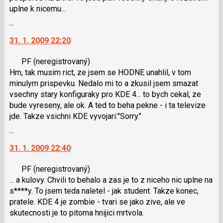
uplne k nicemu...
předchozí
Skok
nový
na
názor
31. 1. 2009 22:20
další
nový
PF
(neregistrovaný)
názor.
Hm, tak musim rict, ze jsem se HODNE unahlil, v tom
K
minulym prispevku. Nedalo mi to a zkusil jsem smazat
navigaci
vsechny stary konfiguraky pro KDE 4... to bych cekal, ze
lze
bude vyreseny, ale ok. A ted to beha pekne - i ta televize
použít
jde. Takze vsichni KDE vyvojari:"Sorry."
i
Skok
klávesy
na
N
31. 1. 2009 22:40
další
pro
nový
následující
PF
(neregistrovaný)
názor.
a
... a kulovy. Chvili to behalo a zas je to z niceho nic uplne na
K
P
s****y. To jsem teda naletel - jak student. Takze konec,
navigaci
pro
pratele. KDE 4 je zombie - tvari se jako zive, ale ve
lze
předchozí
skutecnosti je to pitoma hnijici mrtvola.
použít
nový