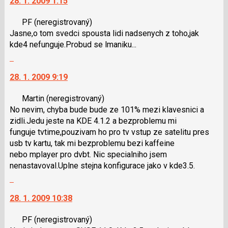
28. 1. 2009 1:15
další
použít
nový
i
PF
(neregistrovaný)
názor.
klávesy
Jasne,o tom svedci spousta lidi nadsenych z toho,jak
K
N
kde4 nefunguje.Probud se lmaniku...
navigaci
pro
Skok
lze
následující
na
použít
a
28. 1. 2009 9:19
další
i
P
nový
klávesy
pro
Martin
(neregistrovaný)
názor.
N
předchozí
No nevim, chyba bude bude ze 101% mezi klavesnici a
K
pro
nový
zidli.Jedu jeste na KDE 4.1.2 a bezproblemu mi
navigaci
následující
názor
funguje tvtime,pouzivam ho pro tv vstup ze satelitu pres
lze
a
usb tv kartu, tak mi bezproblemu bezi kaffeine
použít
P
nebo mplayer pro dvbt. Nic specialniho jsem
i
pro
nenastavoval.Uplne stejna konfigurace jako v kde3.5.
klávesy
předchozí
Skok
N
nový
na
pro
názor
28. 1. 2009 10:38
další
následující
nový
a
PF
(neregistrovaný)
názor.
P