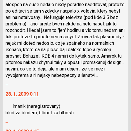
alespon na suse nedalo nikdy poradne naeditovat, protoze
po editaci se tam vzdycky nacpalo x volovin, ktery nebyl
ani nainstalvoany... Nefunguje televize (pod kde 3.5 bez
problemu) - ano, urcite bych nekde na netu nasel, jak to
rozchodit. Hledal jsem to "jen" hodinu a vic tomu nedam ani
tuk, protoze to proste nema smysl. Zrovna tak plasmoidy -
nejak mi doted nedoslo, co je spatneho na normalnich
ikonach, ktere sa na plose daji daleko lepe a rychleji
srovnat. Bohuzel, KDE 4 nemiri do kytek samo, Amarok tu
pitomou nakazu chytnul taky a opustil promakanej design...
nevim, co se to deje, ale mam dojem, ze se mezi
vyvojarema siri nejaky nebezpecny silenstvi...
Skok
na
28. 1. 2009 0:11
další
nový
lmanik
(neregistrovaný)
názor.
blud za bludem, blbost za blbosti...
K
Skok
navigaci
na
lze