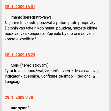
na
28. 1. 2009 16:01
další
nový
lmanik
(neregistrovaný)
názor.
Nejdrive to zkuste pouzivat a potom piste prispevky.
K
Dolphin vas take nikdo nenuti pouzivat, muzete klidne
navigaci
pouzivat vas konqueror. Zajimalo by me cim se vam
lze
konsole znelibila?
použít
Skok
i
na
klávesy
28. 1. 2009 18:23
další
N
nový
pro
Mark
(neregistrovaný)
názor.
následující
Ty si to asi nepoužíval, že, keď nevieš, kde sa nastavuje
K
a
indikátor klávesnice. Configure desktop - Regional &
navigaci
P
Language.
lze
pro
Skok
použít
předchozí
na
i
nový
29. 1. 2009 0:38
další
klávesy
názor
nový
N
anonymní
názor.
pro