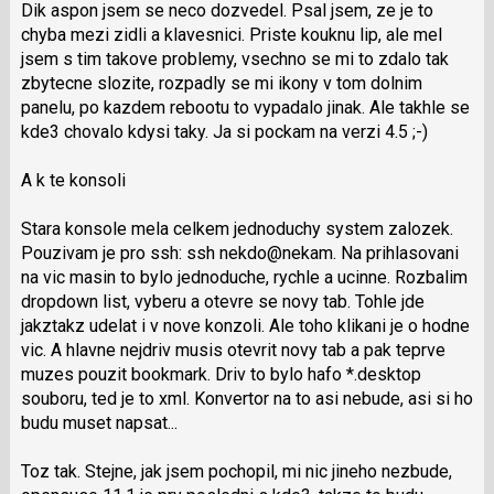
Dik aspon jsem se neco dozvedel. Psal jsem, ze je to
K
následující
chyba mezi zidli a klavesnici. Priste kouknu lip, ale mel
navigaci
a
jsem s tim takove problemy, vsechno se mi to zdalo tak
lze
P
zbytecne slozite, rozpadly se mi ikony v tom dolnim
použít
pro
panelu, po kazdem rebootu to vypadalo jinak. Ale takhle se
i
předchozí
kde3 chovalo kdysi taky. Ja si pockam na verzi 4.5 ;-)
klávesy
nový
N
názor
A k te konsoli
pro
následující
Stara konsole mela celkem jednoduchy system zalozek.
a
Pouzivam je pro ssh: ssh nekdo@nekam. Na prihlasovani
P
na vic masin to bylo jednoduche, rychle a ucinne. Rozbalim
pro
dropdown list, vyberu a otevre se novy tab. Tohle jde
předchozí
jakztakz udelat i v nove konzoli. Ale toho klikani je o hodne
nový
vic. A hlavne nejdriv musis otevrit novy tab a pak teprve
názor
muzes pouzit bookmark. Driv to bylo hafo *.desktop
souboru, ted je to xml. Konvertor na to asi nebude, asi si ho
budu muset napsat...
Toz tak. Stejne, jak jsem pochopil, mi nic jineho nezbude,