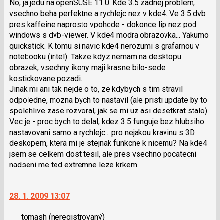
No, ja jedu na openSUSE 11.0. Kde 3.5 zadnej problem,
K
pro
vsechno beha perfektne a rychlejc nez v kde4. Ve 3.5 dvb
navigaci
předchozí
pres kaffeine naprosto vpohode - dokonce lip nez pod
lze
nový
windows s dvb-viewer. V kde4 modra obrazovka... Yakumo
použít
názor
quickstick. K tomu si navic kde4 nerozumi s grafarnou v
i
notebooku (intel). Takze kdyz nemam na desktopu
klávesy
obrazek, vsechny ikony maji krasne bilo-sede
N
kostickovane pozadi.
pro
Jinak mi ani tak nejde o to, ze kdybych s tim stravil
následující
odpoledne, mozna bych to nastavil (ale pristi update by to
a
spolehlive zase rozvoral, jak se mi uz asi desetkrat stalo).
P
Vec je - proc bych to delal, kdez 3.5 funguje bez hlubsiho
pro
nastavovani samo a rychlejc... pro nejakou kravinu s 3D
předchozí
deskopem, ktera mi je stejnak funkcne k nicemu? Na kde4
nový
jsem se celkem dost tesil, ale pres vsechno pocatecni
názor
nadseni me ted extremne leze krkem.
Skok
na
28. 1. 2009 13:07
další
nový
tomash
(neregistrovaný)
názor.