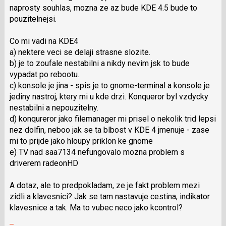
naprosty souhlas, mozna ze az bude KDE 4.5 bude to
K
pouzitelnejsi.
navigaci
lze
Co mi vadi na KDE4
použít
a) nektere veci se delaji strasne slozite.
i
b) je to zoufale nestabilni a nikdy nevim jsk to bude
klávesy
vypadat po rebootu.
N
c) konsole je jina - spis je to gnome-terminal a konsole je
pro
jediny nastroj, ktery mi u kde drzi. Konqueror byl vzdycky
následující
nestabilni a nepouzitelny.
a
d) konqureror jako filemanager mi prisel o nekolik trid lepsi
P
nez dolfin, neboo jak se ta blbost v KDE 4 jmenuje - zase
pro
mi to prijde jako hloupy priklon ke gnome
předchozí
e) TV nad saa7134 nefungovalo mozna problem s
nový
driverem radeonHD
názor
A dotaz, ale to predpokladam, ze je fakt problem mezi
zidli a klavesnici? Jak se tam nastavuje cestina, indikator
klavesnice a tak. Ma to vubec neco jako kcontrol?
Skok