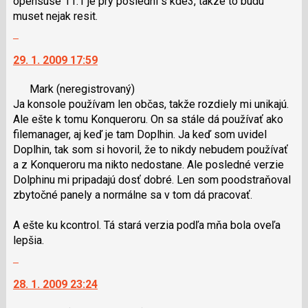
opensuse 11.1 je pry posledni s kde3, takze to budu
muset nejak resit.
Skok
na
29. 1. 2009 17:59
další
nový
Mark
(neregistrovaný)
názor.
Ja konsole používam len občas, takže rozdiely mi unikajú.
K
Ale ešte k tomu Konqueroru. On sa stále dá používať ako
navigaci
filemanager, aj keď je tam Doplhin. Ja keď som uvidel
lze
Doplhin, tak som si hovoril, že to nikdy nebudem používať
použít
a z Konqueroru ma nikto nedostane. Ale posledné verzie
i
Dolphinu mi pripadajú dosť dobré. Len som poodstraňoval
klávesy
zbytočné panely a normálne sa v tom dá pracovať.
N
pro
A ešte ku kcontrol. Tá stará verzia podľa mňa bola oveľa
následující
lepšia.
a
Skok
P
na
pro
28. 1. 2009 23:24
další
předchozí
nový
nový