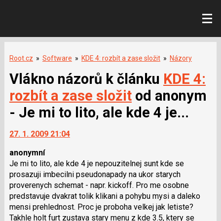
Root.cz
»
Software
»
KDE 4: rozbít a zase složit
»
Názory
Vlákno názorů k článku
KDE 4:
rozbít a zase složit
od anonym
- Je mi to lito, ale kde 4 je...
27. 1. 2009 21:04
anonymní
Je mi to lito, ale kde 4 je nepouzitelnej sunt kde se
prosazuji imbecilni pseudonapady na ukor starych
proverenych schemat - napr. kickoff. Pro me osobne
predstavuje dvakrat tolik klikani a pohybu mysi a daleko
mensi prehlednost. Proc je proboha velkej jak letiste?
Takhle holt furt zustava stary menu z kde 3.5, ktery se