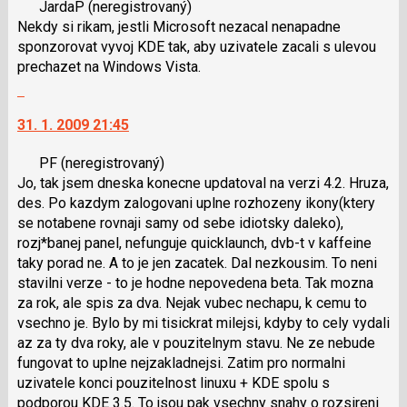
JardaP
(neregistrovaný)
názor.
názor
Nekdy si rikam, jestli Microsoft nezacal nenapadne
K
sponzorovat vyvoj KDE tak, aby uzivatele zacali s ulevou
navigaci
prechazet na Windows Vista.
lze
Skok
použít
na
i
31. 1. 2009 21:45
další
klávesy
nový
N
PF
(neregistrovaný)
názor.
pro
Jo, tak jsem dneska konecne updatoval na verzi 4.2. Hruza,
K
následující
des. Po kazdym zalogovani uplne rozhozeny ikony(ktery
navigaci
a
se notabene rovnaji samy od sebe idiotsky daleko),
lze
P
rozj*banej panel, nefunguje quicklaunch, dvb-t v kaffeine
použít
pro
taky porad ne. A to je jen zacatek. Dal nezkousim. To neni
i
předchozí
stavilni verze - to je hodne nepovedena beta. Tak mozna
klávesy
nový
za rok, ale spis za dva. Nejak vubec nechapu, k cemu to
N
názor
vsechno je. Bylo by mi tisickrat milejsi, kdyby to cely vydali
pro
az za ty dva roky, ale v pouzitelnym stavu. Ne ze nebude
následující
fungovat to uplne nejzakladnejsi. Zatim pro normalni
a
uzivatele konci pouzitelnost linuxu + KDE spolu s
P
podporou KDE 3.5. To jsou pak vsechny snahy o rozsireni
pro