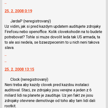
následující
Skok
vlákno
a
na
25. 2. 2008 0:19
P
další
pro
nový
JardaP
(neregistrovaný)
předchozí
názor.
Uz vidim, jak si pred kazdym updatem auditujete zdrojaky
nový
K
Firefoxu nebo openoffice. Kolik clovekohodin na to budete
názor
navigaci
potrebovat? Tohle si muze dovolit leda tak US armada, ta
lze
to ale asi nedela, se bzaezpecenim to u nich neni takova
použít
slava.
i
Zobrazit
klávesy
celé
N
Skok
vlákno
pro
na
25. 2. 2008 13:15
následující
další
a
nový
Clock
(neregistrovaný)
P
názor.
Neni treba aby kazdy clovek pred kazdou instalaci
pro
K
auditoval. Staci, ze zdrojaky jsou verejne a jeden z 6
předchozí
navigaci
miliard lidi na planete je zaudituje. Uz jen fakt ze jsou
nový
lze
zdrojaky otevrene demotivuje od toho aby tam lidi dali
názor
použít
rootkit.
i