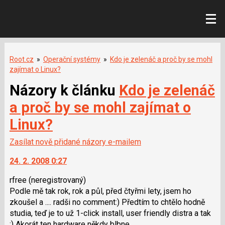
Root.cz
»
Operační systémy
»
Kdo je zelenáč a proč by se mohl
zajímat o Linux?
Názory k článku
Kdo je zelenáč
a proč by se mohl zajímat o
Linux?
Zasílat nově přidané názory e-mailem
24. 2. 2008 0:27
rfree
(neregistrovaný)
Podle mě tak rok, rok a půl, před čtyřmi lety, jsem ho
zkoušel a .... radši no comment:) Předtím to chtělo hodně
studia, teď je to už 1-click install, user friendly distra a tak
:) Akorát ten hardware někdy blbne...