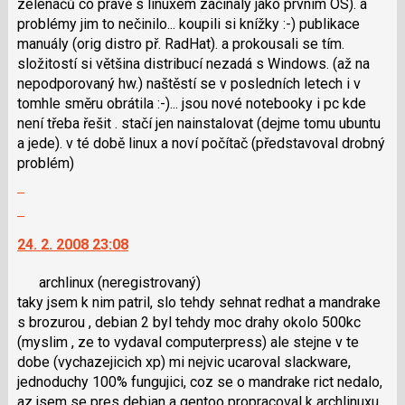
zelenáčů co právě s linuxem začínaly jako prvním OS). a
názor
problémy jim to nečinilo... koupili si knížky :-) publikace
manuály (orig distro př. RadHat). a prokousali se tím.
složitostí si většina distribucí nezadá s Windows. (až na
nepodporovaný hw.) naštěstí se v posledních letech i v
tomhle směru obrátila :-)... jsou nové notebooky i pc kde
není třeba řešit . stačí jen nainstalovat (dejme tomu ubuntu
a jede). v té době linux a noví počítač (představoval drobný
problém)
Zobrazit
celé
Skok
vlákno
na
24. 2. 2008 23:08
další
nový
archlinux
(neregistrovaný)
názor.
taky jsem k nim patril, slo tehdy sehnat redhat a mandrake
K
s brozurou , debian 2 byl tehdy moc drahy okolo 500kc
navigaci
(myslim , ze to vydaval computerpress) ale stejne v te
lze
dobe (vychazejicich xp) mi nejvic ucaroval slackware,
použít
jednoduchy 100% fungujici, coz se o mandrake rict nedalo,
i
az jsem se pres debian a gentoo propracoval k archlinuxu
klávesy