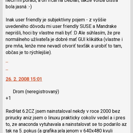
nech mi poradí, a on frčal na Debian, takže voľba distra
nový
bola jasná :-)
názor
Inak user friendly je subjektívny pojem - z vyššie
uvedeného dôvodu mi user friendly SUSE a Mandrake
neprišli, hoci by vlastne mali byť :D Ale súhlasím, že pre
normálneho užívateľa je dobré mať GUI klikátka (vlastne i
pre mňa, lenže mne nevadí otvoriť texťák a urobiť to tam,
občas je to rýchlejšie).
Zobrazit
celé
Skok
vlákno
na
26. 2. 2008 15:01
další
nový
Drom
(neregistrovaný)
názor.
+1
K
navigaci
RedHat 6.2CZ jsem nainstaloval nekdy v roce 2000 bez
lze
prirucky aniz jsem o linuxu prakticky cokoliv vedel a i pres
použít
to, ze anaconda vytuhavala a nainstalovat se to podarilo az
i
tak na 5. pokus (a grafika jela jenom v 640x480 kvuli
klávesy