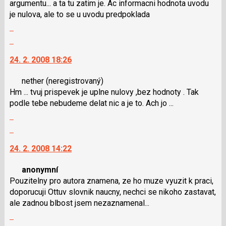
argumentu... a ta tu zatim je. Ac informacni hodnota uvodu
nový
klávesy
je nulova, ale to se u uvodu predpoklada
názor
N
Zobrazit
pro
celé
následující
Skok
vlákno
a
na
24. 2. 2008 18:26
P
další
pro
nový
nether
(neregistrovaný)
předchozí
názor.
Hm ... tvuj prispevek je uplne nulovy ,bez hodnoty . Tak
nový
K
podle tebe nebudeme delat nic a je to. Ach jo ...
názor
navigaci
Zobrazit
lze
celé
použít
Skok
vlákno
i
na
24. 2. 2008 14:22
klávesy
další
N
nový
anonymní
pro
názor.
Pouzitelny pro autora znamena, ze ho muze vyuzit k praci,
následující
K
doporucuji Ottuv slovnik naucny, nechci se nikoho zastavat,
a
navigaci
ale zadnou blbost jsem nezaznamenal...
P
lze
Zobrazit
pro
použít
celé