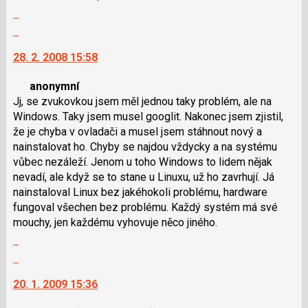
Zobrazit
pro
použít
celé
předchozí
i
Skok
vlákno
nový
klávesy
na
28. 2. 2008 15:58
názor
N
další
pro
nový
anonymní
následující
názor.
Jj, se zvukovkou jsem měl jednou taky problém, ale na
a
K
Windows. Taky jsem musel googlit. Nakonec jsem zjistil,
P
navigaci
že je chyba v ovladači a musel jsem stáhnout nový a
pro
lze
nainstalovat ho. Chyby se najdou vždycky a na systému
předchozí
použít
vůbec nezáleží. Jenom u toho Windows to lidem nějak
nový
i
nevadí, ale když se to stane u Linuxu, už ho zavrhují. Já
názor
klávesy
nainstaloval Linux bez jakéhokoli problému, hardware
N
fungoval všechen bez problému. Každý systém má své
pro
mouchy, jen každému vyhovuje něco jiného.
následující
Zobrazit
a
celé
P
Skok
vlákno
pro
na
20. 1. 2009 15:36
předchozí
další
nový
nový