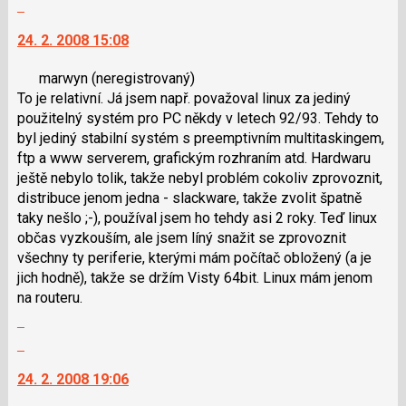
předchozí
i
Skok
vlákno
nový
klávesy
na
24. 2. 2008 15:08
názor
N
další
pro
nový
marwyn
(neregistrovaný)
následující
názor.
To je relativní. Já jsem např. považoval linux za jediný
a
K
použitelný systém pro PC někdy v letech 92/93. Tehdy to
P
navigaci
byl jediný stabilní systém s preemptivním multitaskingem,
pro
lze
ftp a www serverem, grafickým rozhraním atd. Hardwaru
předchozí
použít
ještě nebylo tolik, takže nebyl problém cokoliv zprovoznit,
nový
i
distribuce jenom jedna - slackware, takže zvolit špatně
názor
klávesy
taky nešlo ;-), používal jsem ho tehdy asi 2 roky. Teď linux
N
občas vyzkouším, ale jsem líný snažit se zprovoznit
pro
všechny ty periferie, kterými mám počítač obložený (a je
následující
jich hodně), takže se držím Visty 64bit. Linux mám jenom
a
na routeru.
P
Zobrazit
pro
celé
předchozí
Skok
vlákno
nový
na
24. 2. 2008 19:06
názor
další
nový