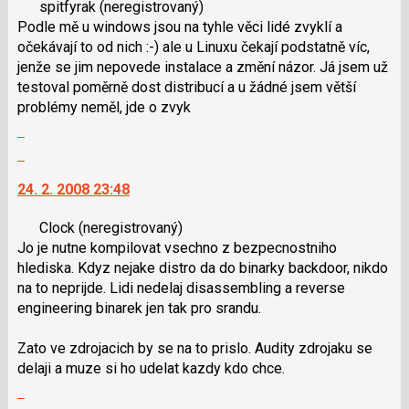
spitfyrak
(neregistrovaný)
názor
názor.
Podle mě u windows jsou na tyhle věci lidé zvyklí a
K
očekávají to od nich :-) ale u Linuxu čekají podstatně víc,
navigaci
jenže se jim nepovede instalace a změní názor. Já jsem už
lze
testoval poměrně dost distribucí a u žádné jsem větší
použít
problémy neměl, jde o zvyk
i
Zobrazit
klávesy
celé
N
Skok
vlákno
pro
na
24. 2. 2008 23:48
následující
další
a
nový
Clock
(neregistrovaný)
P
názor.
Jo je nutne kompilovat vsechno z bezpecnostniho
pro
K
hlediska. Kdyz nejake distro da do binarky backdoor, nikdo
předchozí
navigaci
na to neprijde. Lidi nedelaj disassembling a reverse
nový
lze
engineering binarek jen tak pro srandu.
názor
použít
i
Zato ve zdrojacich by se na to prislo. Audity zdrojaku se
klávesy
delaji a muze si ho udelat kazdy kdo chce.
N
Zobrazit
pro
celé