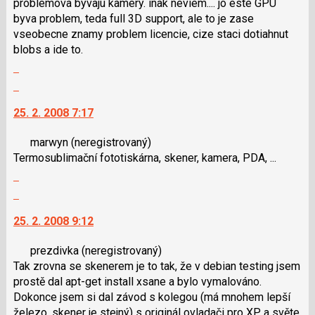
problemova byvaju kamery. inak neviem.... jo este GPU
následující
byva problem, teda full 3D support, ale to je zase
a
vseobecne znamy problem licencie, cize staci dotiahnut
P
blobs a ide to.
pro
Zobrazit
předchozí
celé
nový
Skok
vlákno
názor
na
25. 2. 2008 7:17
další
nový
marwyn
(neregistrovaný)
názor.
Termosublimační fototiskárna, skener, kamera, PDA, ...
K
Zobrazit
navigaci
celé
lze
Skok
vlákno
použít
na
25. 2. 2008 9:12
i
další
klávesy
nový
prezdivka
(neregistrovaný)
N
názor.
Tak zrovna se skenerem je to tak, že v debian testing jsem
pro
K
prostě dal apt-get install xsane a bylo vymalováno.
následující
navigaci
Dokonce jsem si dal závod s kolegou (má mnohem lepší
a
lze
železo, skener je stejný) s originál ovladači pro XP a světe
P
použít