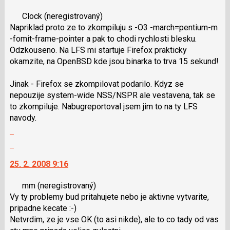
klávesy
nový
Clock
(neregistrovaný)
N
názor.
Napriklad proto ze to zkompiluju s -O3 -march=pentium-m
pro
K
-fomit-frame-pointer a pak to chodi rychlosti blesku.
následující
navigaci
Odzkouseno. Na LFS mi startuje Firefox prakticky
a
lze
okamzite, na OpenBSD kde jsou binarka to trva 15 sekund!
P
použít
pro
i
Jinak - Firefox se zkompilovat podarilo. Kdyz se
předchozí
klávesy
nepouzije system-wide NSS/NSPR ale vestavena, tak se
nový
N
to zkompiluje. Nabugreportoval jsem jim to na ty LFS
názor
pro
navody.
následující
Zobrazit
a
celé
P
Skok
vlákno
pro
na
25. 2. 2008 9:16
předchozí
další
nový
nový
mm
(neregistrovaný)
názor
názor.
Vy ty problemy bud pritahujete nebo je aktivne vytvarite,
K
pripadne kecate :-)
navigaci
Netvrdim, ze je vse OK (to asi nikde), ale to co tady od vas
lze