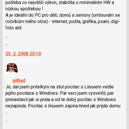
potřeba co největší výkon, stabilita s minimálním HW a
použít
nízkou spotřebou !
i
A je ideální do PC pro děti, domů a seniory (omlouvám se
klávesy
ročníkům mého otce) - internet, pošta, grafika, psaní, digi-
N
foto atd.
pro
Zobrazit
následující
celé
a
Skok
vlákno
P
na
25. 2. 2008 20:10
pro
další
předchozí
nový
nový
názor.
názor
K
navigaci
gilhad
lze
Jo, dal jsem pritelkyni na stul pocitac s Linuxem vedle
použít
jejiho pocitace s Windows. Par veci jsem vysvetlil, par
i
prenastavil jak si prala a od te doby pocitac s Windows
klávesy
nezapnula. Pocitac s linuxem zapina hned jak prijde domu
N
...
pro
Zobrazit
následující
celé
Skok