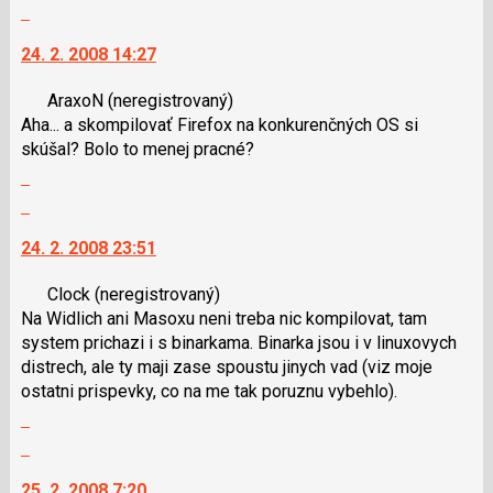
celé
N
Skok
vlákno
pro
na
24. 2. 2008 14:27
následující
další
a
nový
AraxoN
(neregistrovaný)
P
názor.
Aha... a skompilovať Firefox na konkurenčných OS si
pro
K
skúšal? Bolo to menej pracné?
předchozí
navigaci
Zobrazit
nový
lze
celé
názor
použít
Skok
vlákno
i
na
24. 2. 2008 23:51
klávesy
další
N
nový
Clock
(neregistrovaný)
pro
názor.
Na Widlich ani Masoxu neni treba nic kompilovat, tam
následující
K
system prichazi i s binarkama. Binarka jsou i v linuxovych
a
navigaci
distrech, ale ty maji zase spoustu jinych vad (viz moje
P
lze
ostatni prispevky, co na me tak poruznu vybehlo).
pro
použít
Zobrazit
předchozí
i
celé
nový
klávesy
Skok
vlákno
názor
N
na
25. 2. 2008 7:20
pro
další