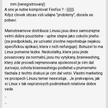
mm
(neregistrovaný)
a
názor.
A ono je nutne kompilovat Firefox ? :-))))))
P
K
Kdyz clovek obcas vidi udajne "problemy", docela se
pro
navigaci
pobavi.
předchozí
lze
nový
použít
Mainstreamove distribuce Linuxu jsou dnes samozrejme
názor
i
velmi dobre pouzitelne - uplne stejne jako cokoliv jineho
klávesy
(za predpokladu, ze uzivatel zivotne nepotrebuje nejakou
N
specifickou aplikaci, ktera v nich nefunguje). Bohuzel to ma
pro
Linux pomerne tezke. Nedostatky, ktere jsou jinde
následující
povazovany za normalni, jsou mu vytykany, brainwashing,
a
ktery zde provadi nejmenovana spolecnost je cim dal
P
zurivejsi, ochota brainwashingu podlehat u prumerneho
pro
tlachala z techto diskusi je cim dal vetsi. Vlastni marketing
předchozí
ve prospech Linuxu temer neexistuje... Je prekvapive, jak
nový
si Linux v tak nepriznivych podminkach relativne dobre
názor
vede.
Zobrazit
celé
Skok
vlákno
na