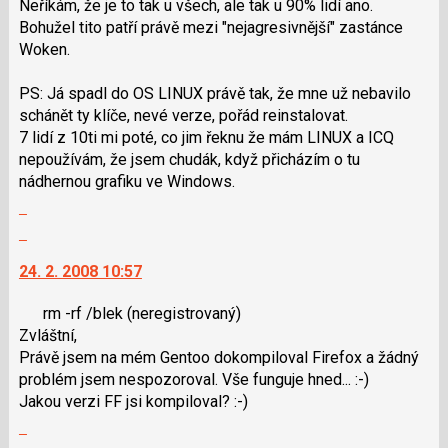
Neříkám, že je to tak u všech, ale tak u 90% lidí ano.
názor
pro
Bohužel tito patří právě mezi "nejagresivnější" zastánce
následující
Woken.
a
P
PS: Já spadl do OS LINUX právě tak, že mne už nebavilo
pro
schánět ty klíče, nevé verze, pořád reinstalovat.
předchozí
7 lidí z 10ti mi poté, co jim řeknu že mám LINUX a ICQ
nový
nepoužívám, že jsem chudák, když přicházím o tu
názor
nádhernou grafiku ve Windows.
Zobrazit
celé
Skok
vlákno
na
24. 2. 2008 10:57
další
nový
rm -rf /blek
(neregistrovaný)
názor.
Zvláštní,
K
Právě jsem na mém Gentoo dokompiloval Firefox a žádný
navigaci
problém jsem nespozoroval. Vše funguje hned... :-)
lze
Jakou verzi FF jsi kompiloval? :-)
použít
Zobrazit
i
celé