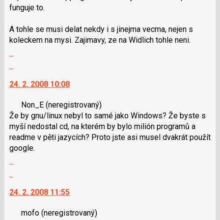
funguje to.
názor
N
pro
A tohle se musi delat nekdy i s jinejma vecma, nejen s
následující
koleckem na mysi. Zajimavy, ze na Widlich tohle neni.
a
Zobrazit
P
celé
pro
Skok
vlákno
předchozí
na
24. 2. 2008 10:08
nový
další
názor
nový
Non_E
(neregistrovaný)
názor.
Že by gnu/linux nebyl to samé jako Windows? Že byste s
K
myší nedostal cd, na kterém by bylo milión programů a
navigaci
readme v pěti jazycích? Proto jste asi musel dvakrát použít
lze
google.
použít
Zobrazit
i
celé
klávesy
Skok
vlákno
N
na
24. 2. 2008 11:55
pro
další
následující
nový
mofo
(neregistrovaný)
a
názor.