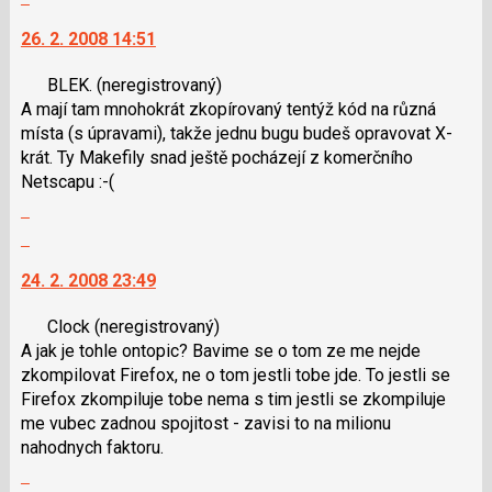
vlákno
a
na
26. 2. 2008 14:51
P
další
pro
nový
BLEK.
(neregistrovaný)
předchozí
názor.
A mají tam mnohokrát zkopírovaný tentýž kód na různá
nový
K
místa (s úpravami), takže jednu bugu budeš opravovat X-
názor
navigaci
krát. Ty Makefily snad ještě pocházejí z komerčního
lze
Netscapu :-(
použít
Zobrazit
i
celé
klávesy
Skok
vlákno
N
na
24. 2. 2008 23:49
pro
další
následující
nový
Clock
(neregistrovaný)
a
názor.
A jak je tohle ontopic? Bavime se o tom ze me nejde
P
K
zkompilovat Firefox, ne o tom jestli tobe jde. To jestli se
pro
navigaci
Firefox zkompiluje tobe nema s tim jestli se zkompiluje
předchozí
lze
me vubec zadnou spojitost - zavisi to na milionu
nový
použít
nahodnych faktoru.
názor
i
Zobrazit
klávesy