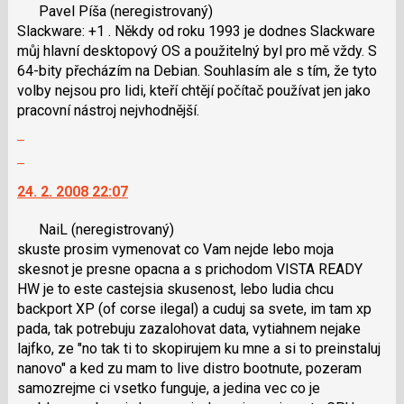
Pavel Píša
(neregistrovaný)
názor.
Slackware: +1 . Někdy od roku 1993 je dodnes Slackware
K
můj hlavní desktopový OS a použitelný byl pro mě vždy. S
navigaci
64-bity přecházím na Debian. Souhlasím ale s tím, že tyto
lze
volby nejsou pro lidi, kteří chtějí počítač používat jen jako
použít
pracovní nástroj nejvhodnější.
i
Zobrazit
klávesy
celé
N
Skok
vlákno
pro
na
24. 2. 2008 22:07
následující
další
a
nový
NaiL
(neregistrovaný)
P
názor.
skuste prosim vymenovat co Vam nejde lebo moja
pro
K
skesnot je presne opacna a s prichodom VISTA READY
předchozí
navigaci
HW je to este castejsia skusenost, lebo ludia chcu
nový
lze
backport XP (of corse ilegal) a cuduj sa svete, im tam xp
názor
použít
pada, tak potrebuju zazalohovat data, vytiahnem nejake
i
lajfko, ze "no tak ti to skopirujem ku mne a si to preinstaluj
klávesy
nanovo" a ked zu mam to live distro bootnute, pozeram
N
samozrejme ci vsetko funguje, a jedina vec co je
pro