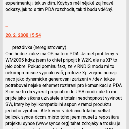
experimentuji, tak uvidím. Kdybys měl nějaké zajímavé
a
odkazy, jak to s tím PDA rozchodit, tak ti budu vděčný.
P
Zobrazit
pro
celé
předchozí
Skok
vlákno
nový
na
28. 2. 2008 15:54
názor
další
nový
prezdivka
(neregistrovaný)
názor.
Ono hodne zalezi na OS na tom PDA. Ja mel problemy s
K
WM2005 kdyz jsem to chtel pripojit k W2K, ale na XP to
navigaci
jelo dobre. Pokud pominu fakt, ze v RNDIS modu mi to
lze
nekompromisne vypnulo wifi, protoze Xp zrejme nemaji
použít
neco jako dynamicke generovani zarizeni v /dev, takze
i
potreboval nejake ethernet rozhrani pro komunikaci s PDA.
klávesy
Sice se to da vyresit prepnutim do USB modu, ale to mi
N
prijde jako sikana uzivatele a totalni neschopnost vyvinout
pro
SW, ktery by byl kompatibilni aspon v ramci produktu
následující
jednoho vyrobce. Ale k veci: v debianu totalne selhal
a
balicek synce-dccm, misto toho jsem musel z repositaru
P
projektu synce (www.synce.org) tahat zdrojaky a trosku je
pro