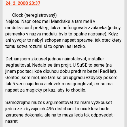
24. 2. 2008 23:37
další
nový
Clock
(neregistrovaný)
názor.
Nejsou. Napr. otec mel Mandrake a tam meli v
K
modules.conf preklep, takze nefungovala zvukovka (jediny
navigaci
pismenko v nazvu modulu, bylo to spatne napsane). Kdyz
lze
ani vyvojar to nebyl schopen napsat spravne, tak otec ktery
použít
tomu sotva rozumi si to opravi asi tezko.
i
klávesy
Debian jsem zkousel jednou nainstalovat, installer
N
segfaultoval. Nedalo se tim projit. U SuSE to same (na
pro
jinem pocitaci, kde dlouhou dobu predtim bezel RedHat).
následující
Gentoo jsem mel, ale tam se pri upgradu vzdycky posere
a
tak 5 veci najednou a clovek musi googlovat, co se ma
P
napsat za magicky prikaz, aby to chodilo.
pro
předchozí
Samozrejme muzes argumentovat ze mam vyzkouset
nový
jednu ze zbyvajicich 496 distribuci Linuxu ktera bude
názor
zarucene dokonala, ale na to muzu leda tak odpovedet -
nasrat.