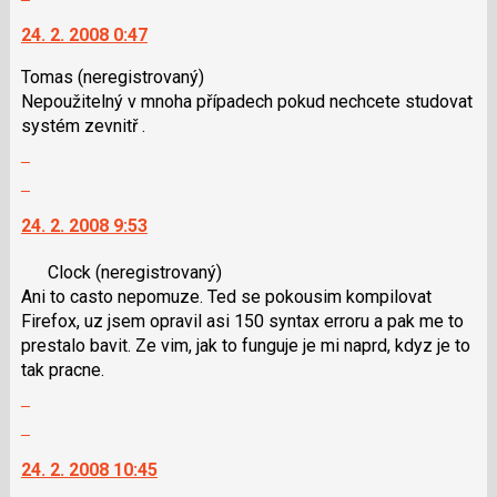
a
vlákno
na
P
24. 2. 2008 0:47
další
pro
nový
Tomas
předchozí
(neregistrovaný)
názor.
Nepoužitelný v mnoha případech pokud nechcete studovat
nový
K
systém zevnitř .
názor
navigaci
Zobrazit
lze
celé
Skok
použít
vlákno
na
i
24. 2. 2008 9:53
další
klávesy
nový
N
Clock
(neregistrovaný)
názor.
pro
Ani to casto nepomuze. Ted se pokousim kompilovat
K
následující
Firefox, uz jsem opravil asi 150 syntax erroru a pak me to
navigaci
a
prestalo bavit. Ze vim, jak to funguje je mi naprd, kdyz je to
lze
P
tak pracne.
použít
pro
Zobrazit
i
předchozí
celé
klávesy
Skok
nový
vlákno
N
na
názor
24. 2. 2008 10:45
pro
další
následující
nový