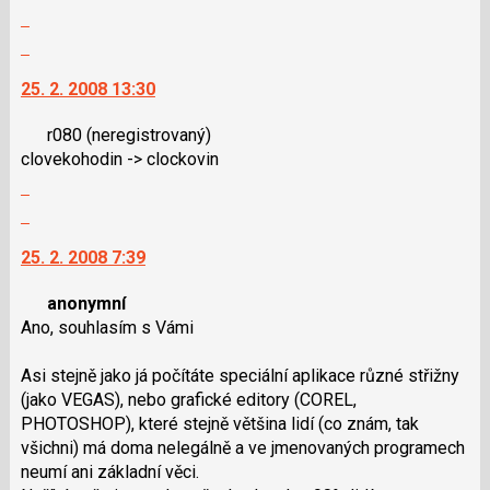
Zobrazit
klávesy
celé
N
Skok
vlákno
pro
na
25. 2. 2008 13:30
následující
další
a
nový
r080
(neregistrovaný)
P
názor.
clovekohodin -> clockovin
pro
K
Zobrazit
předchozí
navigaci
celé
nový
lze
Skok
vlákno
názor
použít
na
25. 2. 2008 7:39
i
další
klávesy
nový
anonymní
N
názor.
Ano, souhlasím s Vámi
pro
K
následující
navigaci
Asi stejně jako já počítáte speciální aplikace různé střižny
a
lze
(jako VEGAS), nebo grafické editory (COREL,
P
použít
PHOTOSHOP), které stejně většina lidí (co znám, tak
pro
i
všichni) má doma nelegálně a ve jmenovaných programech
předchozí
klávesy
neumí ani základní věci.
nový
N