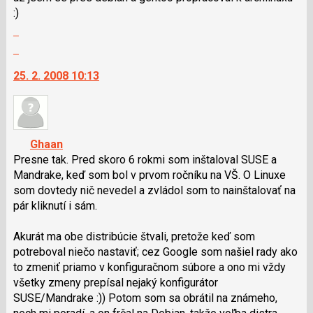
:)
N
Zobrazit
pro
celé
následující
Skok
vlákno
a
na
25. 2. 2008 10:13
P
další
pro
nový
předchozí
názor.
nový
K
názor
navigaci
Ghaan
lze
Presne tak. Pred skoro 6 rokmi som inštaloval SUSE a
použít
Mandrake, keď som bol v prvom ročníku na VŠ. O Linuxe
i
som dovtedy nič nevedel a zvládol som to nainštalovať na
klávesy
pár kliknutí i sám.
N
pro
Akurát ma obe distribúcie štvali, pretože keď som
následující
potreboval niečo nastaviť; cez Google som našiel rady ako
a
to zmeniť priamo v konfiguračnom súbore a ono mi vždy
P
všetky zmeny prepísal nejaký konfigurátor
pro
SUSE/Mandrake :)) Potom som sa obrátil na známeho,
předchozí