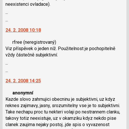
neexistenci ovladace).
N
Zobrazit
pro
celé
následující
Skok
vlákno
a
na
24. 2. 2008 10:18
P
další
pro
nový
rfree
(neregistrovaný)
předchozí
názor.
Viz příspěvek o jeden níž. Použitelnost je pochopitelně
nový
K
vždy částečně subjektivní.
názor
navigaci
Zobrazit
lze
celé
použít
Skok
vlákno
i
na
24. 2. 2008 14:25
klávesy
další
N
nový
anonymní
pro
názor.
Kazde slovo zahrnujici obecninu je subjektivni, uz kdyz
následující
K
reknes zajimavy, jasny, srozumitelny vse je to subjektivni.
a
navigaci
Take nechapu proc tu nekteri volaji po nestrannem clanku,
P
lze
takovy totiz neexistuje, uz v okamziku kdyz nekdo pise
pro
použít
clanek zaujima nejaky postoj...jde spis o vyvazenost
předchozí
i