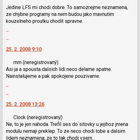
Jedine LFS mi chodi dobre. To samozrejme neznamena,
ze chybne programy na nem budou jako mavnutim
kouzelneho proutku chodit spravne.
Zobrazit
celé
Skok
vlákno
na
25. 2. 2008 9:10
další
nový
mm
(neregistrovaný)
názor.
Asi ja a spousta dalsich lidi neco delame spatne.
K
Nainstalujeme a pak spokojene pouzivame.
navigaci
Zobrazit
lze
celé
použít
Skok
vlákno
i
na
25. 2. 2008 13:26
klávesy
další
N
nový
Clock
(neregistrovaný)
pro
názor.
Ne, to je jen nahoda. Trefil ses do sitovky u jejihoz jmena
následující
K
modulu nemaji preklep. To ze neco chodi tobe a dalsim
a
navigaci
lidem neznamena, ze to tak chodi vsem.
P
lze