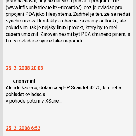
jeste hackovat, aby se dal skompilovat i program FUR
předchozí
(www.infis.univ.trieste.it/~riccardo/), coz je ovladac pro
nový
pripojeni PDA jako filesystemu. Zadrhel je ten, ze se nedaji
názor
synchronizovat kontakty a obecne zaznamy outlooku, ale
pokud vim, tak je nejaky linuxi projekt, ktery by to mel
casem umoznit. Zaroven nesmi byt PDA chraneno pinem, s
tim si ovladace synce take neporadi.
Zobrazit
celé
Skok
vlákno
na
25. 2. 2008 20:03
další
nový
anonymní
názor.
Ale ide kadeco, dokonca aj HP ScanJet 4370, len treba
K
pohladat ovladac a
navigaci
v pohode potom v XSane...
lze
Zobrazit
použít
celé
i
Skok
vlákno
klávesy
na
25. 2. 2008 6:52
N
další
pro
nový