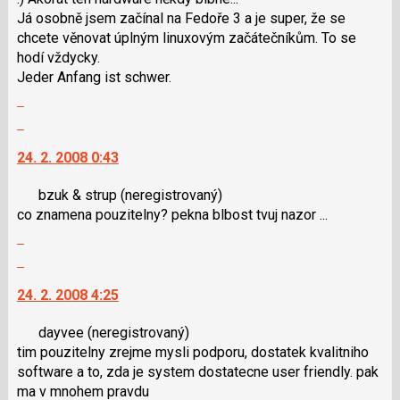
Já osobně jsem začínal na Fedoře 3 a je super, že se
chcete věnovat úplným linuxovým začátečníkům. To se
hodí vždycky.
Jeder Anfang ist schwer.
Zobrazit
celé
Skok
vlákno
na
24. 2. 2008 0:43
další
nový
bzuk & strup
(neregistrovaný)
názor.
co znamena pouzitelny? pekna blbost tvuj nazor ...
K
Zobrazit
navigaci
celé
lze
Skok
vlákno
použít
na
24. 2. 2008 4:25
i
další
klávesy
nový
dayvee
(neregistrovaný)
N
názor.
tim pouzitelny zrejme mysli podporu, dostatek kvalitniho
pro
K
software a to, zda je system dostatecne user friendly. pak
následující
navigaci
ma v mnohem pravdu
a
lze