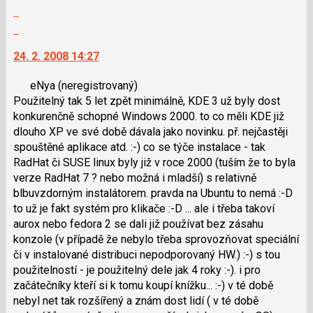
Zobrazit
P
použít
celé
pro
i
Skok
vlákno
předchozí
klávesy
na
24. 2. 2008 14:27
nový
N
další
názor
pro
nový
eNya
(neregistrovaný)
následující
názor.
Použitelný tak 5 let zpět minimálně, KDE 3 už byly dost
a
K
konkurenčně schopné Windows 2000. to co měli KDE již
P
navigaci
dlouho XP ve své době dávala jako novinku. př. nejčastěji
pro
lze
spouštěné aplikace atd. :-) co se týče instalace - tak
předchozí
použít
RadHat či SUSE linux byly již v roce 2000 (tuším že to byla
nový
i
verze RadHat 7 ? nebo možná i mladší) s relativně
názor
klávesy
blbuvzdorným instalátorem. pravda na Ubuntu to nemá :-D
N
to už je fakt systém pro klikače :-D ... ale i třeba takoví
pro
aurox nebo fedora 2 se dali již používat bez zásahu
následující
konzole (v případě že nebylo třeba sprovozňovat speciální
a
či v instalované distribuci nepodporovaný HW.) :-) s tou
P
použitelností - je použitelný dele jak 4 roky :-). i pro
pro
začátečníky kteří si k tomu koupí knížku... :-) v té době
předchozí
nebyl net tak rozšířený a znám dost lidí ( v té době
nový