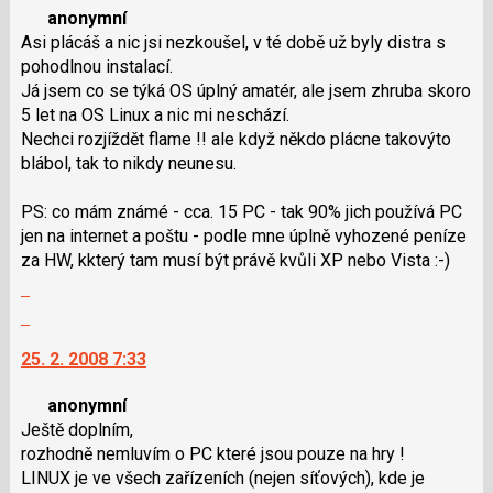
anonymní
následující
názor.
Asi plácáš a nic jsi nezkoušel, v té době už byly distra s
a
K
pohodlnou instalací.
P
navigaci
Já jsem co se týká OS úplný amatér, ale jsem zhruba skoro
pro
lze
5 let na OS Linux a nic mi neschází.
předchozí
použít
Nechci rozjíždět flame !! ale když někdo plácne takovýto
nový
i
blábol, tak to nikdy neunesu.
názor
klávesy
N
PS: co mám známé - cca. 15 PC - tak 90% jich používá PC
pro
jen na internet a poštu - podle mne úplně vyhozené peníze
následující
za HW, kkterý tam musí být právě kvůli XP nebo Vista :-)
a
Zobrazit
P
celé
pro
Skok
vlákno
předchozí
na
25. 2. 2008 7:33
nový
další
názor
nový
anonymní
názor.
Ještě doplním,
K
rozhodně nemluvím o PC které jsou pouze na hry !
navigaci
LINUX je ve všech zařízeních (nejen síťových), kde je
lze