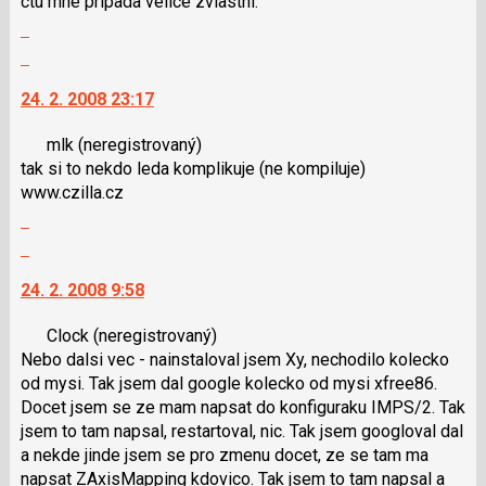
ctu mne pripada velice zvlastni.
použít
Zobrazit
i
celé
klávesy
Skok
vlákno
N
na
24. 2. 2008 23:17
pro
další
následující
nový
mlk
(neregistrovaný)
a
názor.
tak si to nekdo leda komplikuje (ne kompiluje)
P
K
www.czilla.cz
pro
navigaci
Zobrazit
předchozí
lze
celé
nový
použít
Skok
vlákno
názor
i
na
24. 2. 2008 9:58
klávesy
další
N
nový
Clock
(neregistrovaný)
pro
názor.
Nebo dalsi vec - nainstaloval jsem Xy, nechodilo kolecko
následující
K
od mysi. Tak jsem dal google kolecko od mysi xfree86.
a
navigaci
Docet jsem se ze mam napsat do konfiguraku IMPS/2. Tak
P
lze
jsem to tam napsal, restartoval, nic. Tak jsem googloval dal
pro
použít
a nekde jinde jsem se pro zmenu docet, ze se tam ma
předchozí
i
napsat ZAxisMapping kdovico. Tak jsem to tam napsal a
nový
klávesy