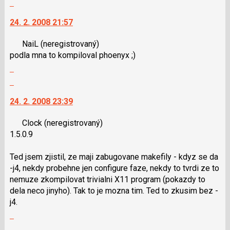
klávesy
Skok
vlákno
N
na
24. 2. 2008 21:57
pro
další
následující
nový
NaiL
(neregistrovaný)
a
názor.
podla mna to kompiloval phoenyx ;)
P
K
Zobrazit
pro
navigaci
celé
předchozí
lze
Skok
vlákno
nový
použít
na
24. 2. 2008 23:39
názor
i
další
klávesy
nový
Clock
(neregistrovaný)
N
názor.
1.5.0.9
pro
K
následující
navigaci
Ted jsem zjistil, ze maji zabugovane makefily - kdyz se da
a
lze
-j4, nekdy probehne jen configure faze, nekdy to tvrdi ze to
P
použít
nemuze zkompilovat trivialni X11 program (pokazdy to
pro
i
dela neco jinyho). Tak to je mozna tim. Ted to zkusim bez -
předchozí
klávesy
j4.
nový
N
Zobrazit
názor
pro
celé
následující
Skok