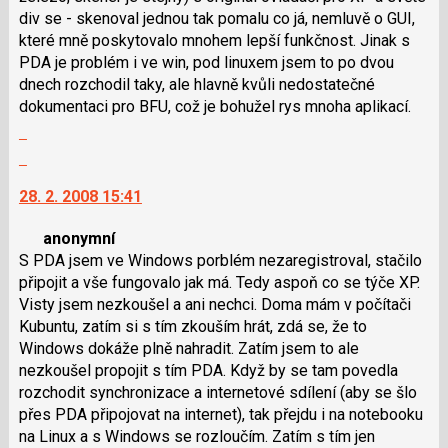
div se - skenoval jednou tak pomalu co já, nemluvě o GUI,
pro
i
které mně poskytovalo mnohem lepší funkčnost. Jinak s
předchozí
klávesy
PDA je problém i ve win, pod linuxem jsem to po dvou
nový
N
dnech rozchodil taky, ale hlavně kvůli nedostatečné
názor
pro
dokumentaci pro BFU, což je bohužel rys mnoha aplikací.
následující
Zobrazit
a
celé
P
Skok
vlákno
pro
na
28. 2. 2008 15:41
předchozí
další
nový
nový
anonymní
názor
názor.
S PDA jsem ve Windows porblém nezaregistroval, stačilo
K
připojit a vše fungovalo jak má. Tedy aspoň co se týče XP.
navigaci
Visty jsem nezkoušel a ani nechci. Doma mám v počítači
lze
Kubuntu, zatím si s tím zkouším hrát, zdá se, že to
použít
Windows dokáže plně nahradit. Zatím jsem to ale
i
nezkoušel propojit s tím PDA. Když by se tam povedla
klávesy
rozchodit synchronizace a internetové sdílení (aby se šlo
N
přes PDA připojovat na internet), tak přejdu i na notebooku
pro
na Linux a s Windows se rozloučím. Zatím s tím jen
následující