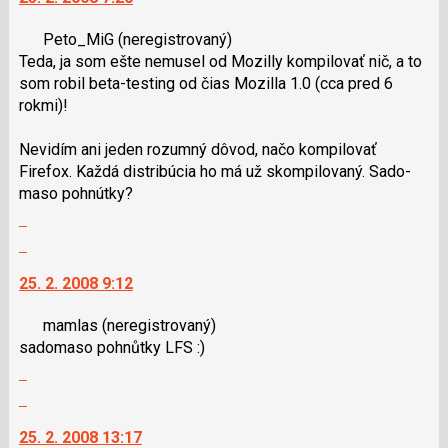
následující
nový
Peto_MiG
(neregistrovaný)
a
názor.
Teda, ja som ešte nemusel od Mozilly kompilovať nič, a to
P
K
som robil beta-testing od čias Mozilla 1.0 (cca pred 6
pro
navigaci
rokmi)!
předchozí
lze
nový
použít
Nevidím ani jeden rozumný dôvod, načo kompilovať
názor
i
Firefox. Každá distribúcia ho má už skompilovaný. Sado-
klávesy
maso pohnútky?
N
Zobrazit
pro
celé
následující
Skok
vlákno
a
na
25. 2. 2008 9:12
P
další
pro
nový
mamlas
(neregistrovaný)
předchozí
názor.
sadomaso pohnůtky LFS :)
nový
K
Zobrazit
názor
navigaci
celé
lze
Skok
vlákno
použít
na
25. 2. 2008 13:17
i
další