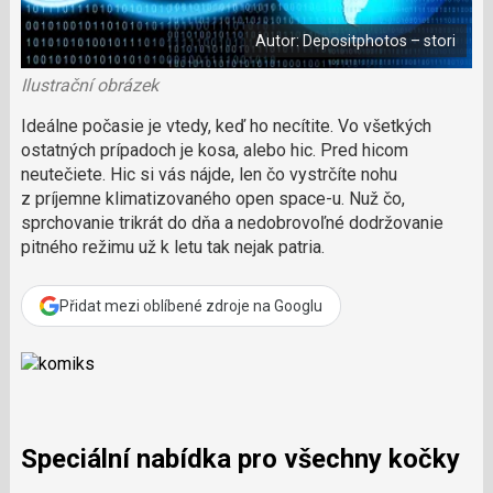
i
á
b
X
n
o
Autor: Depositphotos – stori
o
e
k
k
u
Ilustrační obrázek
?
P
Ideálne počasie je vtedy, keď ho necítite. Vo všetkých
o
ostatných prípadoch je kosa, alebo hic. Pred hicom
d
neutečiete. Hic si vás nájde, len čo vystrčíte nohu
p
z príjemne klimatizovaného open space-u. Nuž čo,
o
sprchovanie trikrát do dňa a nedobrovoľné dodržovanie
ř
pitného režimu už k letu tak nejak patria.
t
e
r
Přidat mezi oblíbené zdroje na Googlu
e
d
a
k
c
i
Speciální nabídka pro všechny kočky