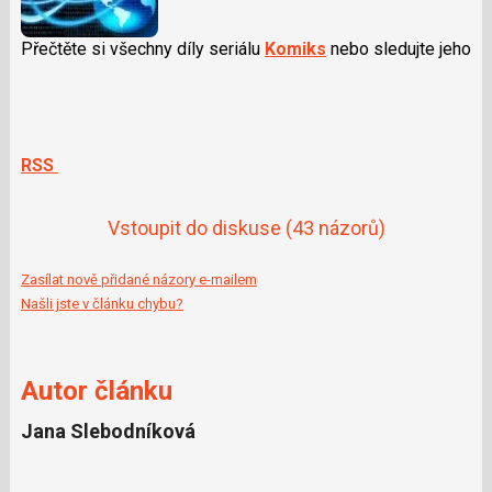
Přečtěte si všechny díly seriálu
Komiks
nebo sledujte jeho
RSS
Vstoupit do diskuse
(43 názorů)
Zasílat nově přidané názory e-mailem
Našli jste v článku chybu?
Autor článku
Jana Slebodníková