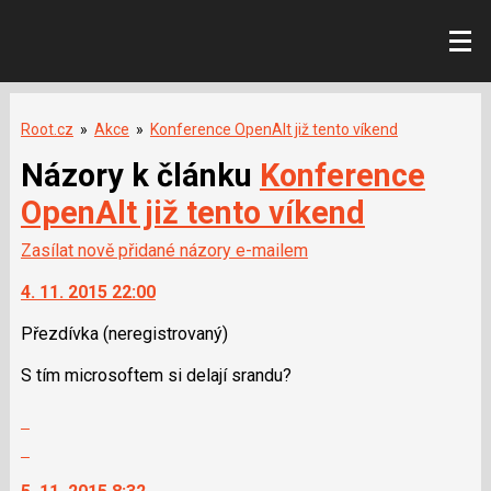
Root.cz
»
Akce
»
Konference OpenAlt již tento víkend
Názory k článku
Konference
OpenAlt již tento víkend
Zasílat nově přidané názory e-mailem
4. 11. 2015 22:00
Přezdívka
(neregistrovaný)
S tím microsoftem si delají srandu?
Zobrazit
celé
Skok
vlákno
na