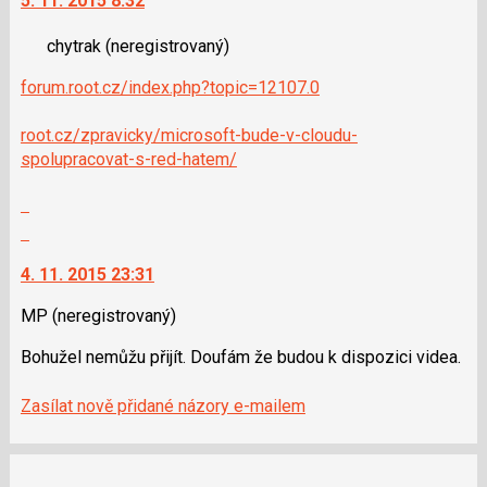
5. 11. 2015 8:32
další
nový
chytrak
(neregistrovaný)
názor.
K
forum.root.cz/in­dex.php?topic=12107­.0
navigaci
lze
root.cz/zpravic­ky/microsoft-bude-v-cloudu-
použít
spolupracovat-s-red-hatem/
i
klávesy
Zobrazit
N
celé
Skok
pro
vlákno
na
následující
4. 11. 2015 23:31
další
a
nový
P
MP
(neregistrovaný)
názor.
pro
K
Bohužel nemůžu přijít. Doufám že budou k dispozici videa.
předchozí
navigaci
nový
lze
Zasílat nově přidané názory e-mailem
názor
použít
i
klávesy