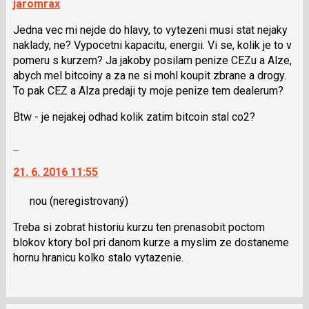
jaromrax
Jedna vec mi nejde do hlavy, to vytezeni musi stat nejaky
naklady, ne? Vypocetni kapacitu, energii. Vi se, kolik je to v
pomeru s kurzem? Ja jakoby posilam penize CEZu a Alze,
abych mel bitcoiny a za ne si mohl koupit zbrane a drogy.
To pak CEZ a Alza predaji ty moje penize tem dealerum?
Btw - je nejakej odhad kolik zatim bitcoin stal co2?
Skok
na
21. 6. 2016 11:55
další
nový
nou
(neregistrovaný)
názor.
K
Treba si zobrat historiu kurzu ten prenasobit poctom
navigaci
blokov ktory bol pri danom kurze a myslim ze dostaneme
lze
hornu hranicu kolko stalo vytazenie.
použít
i
klávesy