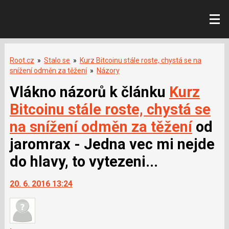
Root.cz
»
Stalo se
»
Kurz Bitcoinu stále roste, chystá se na
snížení odměn za těžení
»
Názory
Vlákno názorů k článku
Kurz
Bitcoinu stále roste, chystá se
na snížení odměn za těžení
od
jaromrax - Jedna vec mi nejde
do hlavy, to vytezeni...
20. 6. 2016 13:24