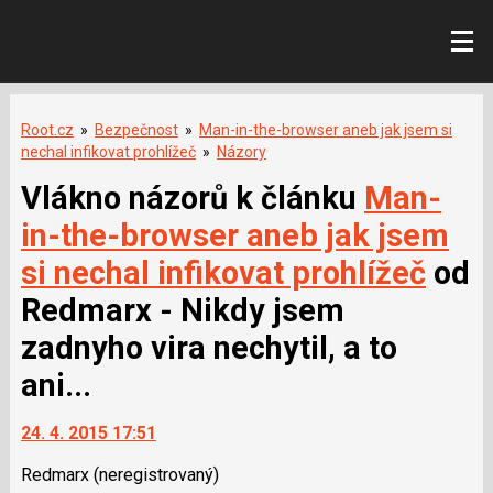
Root.cz
»
Bezpečnost
»
Man-in-the-browser aneb jak jsem si
nechal infikovat prohlížeč
»
Názory
Vlákno názorů k článku
Man-
in-the-browser aneb jak jsem
si nechal infikovat prohlížeč
od
Redmarx - Nikdy jsem
zadnyho vira nechytil, a to
ani...
24. 4. 2015 17:51
Redmarx
(neregistrovaný)