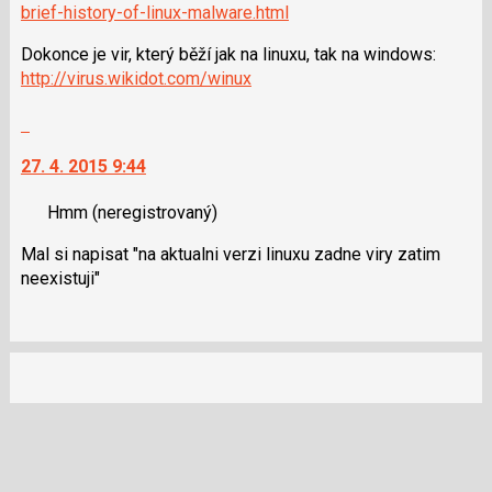
N
brief-history-of-linux-malware.html
pro
Dokonce je vir, který běží jak na linuxu, tak na windows:
následující
http://virus.wikidot.com/winux
a
P
Skok
pro
na
předchozí
27. 4. 2015 9:44
další
nový
nový
názor
Hmm
(neregistrovaný)
názor.
K
Mal si napisat "na aktualni verzi linuxu zadne viry zatim
navigaci
neexistuji"
lze
použít
i
klávesy
N
pro
následující
a
P