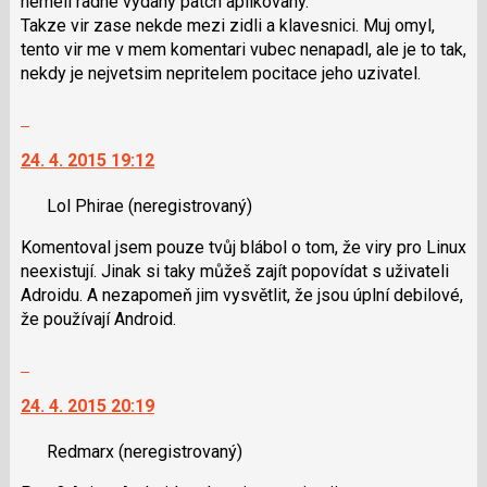
nemeli radne vydany patch aplikovany.
N
Takze vir zase nekde mezi zidli a klavesnici. Muj omyl,
pro
tento vir me v mem komentari vubec nenapadl, ale je to tak,
následující
nekdy je nejvetsim nepritelem pocitace jeho uzivatel.
a
Skok
P
na
pro
24. 4. 2015 19:12
další
předchozí
nový
nový
Lol Phirae
(neregistrovaný)
názor.
názor
K
Komentoval jsem pouze tvůj blábol o tom, že viry pro Linux
navigaci
neexistují. Jinak si taky můžeš zajít popovídat s uživateli
lze
Adroidu. A nezapomeň jim vysvětlit, že jsou úplní debilové,
použít
že používají Android.
i
klávesy
Skok
N
na
pro
24. 4. 2015 20:19
další
následující
nový
a
Redmarx
(neregistrovaný)
názor.
P
K