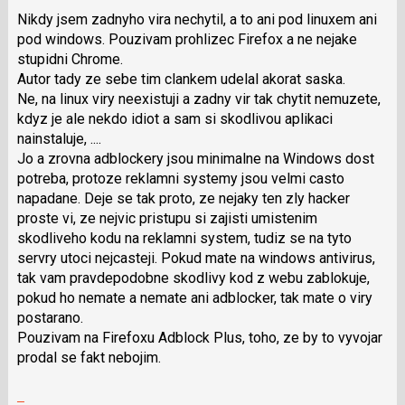
Nikdy jsem zadnyho vira nechytil, a to ani pod linuxem ani
pod windows. Pouzivam prohlizec Firefox a ne nejake
stupidni Chrome.
Autor tady ze sebe tim clankem udelal akorat saska.
Ne, na linux viry neexistuji a zadny vir tak chytit nemuzete,
kdyz je ale nekdo idiot a sam si skodlivou aplikaci
nainstaluje, ....
Jo a zrovna adblockery jsou minimalne na Windows dost
potreba, protoze reklamni systemy jsou velmi casto
napadane. Deje se tak proto, ze nejaky ten zly hacker
proste vi, ze nejvic pristupu si zajisti umistenim
skodliveho kodu na reklamni system, tudiz se na tyto
servry utoci nejcasteji. Pokud mate na windows antivirus,
tak vam pravdepodobne skodlivy kod z webu zablokuje,
pokud ho nemate a nemate ani adblocker, tak mate o viry
postarano.
Pouzivam na Firefoxu Adblock Plus, toho, ze by to vyvojar
prodal se fakt nebojim.
Skok