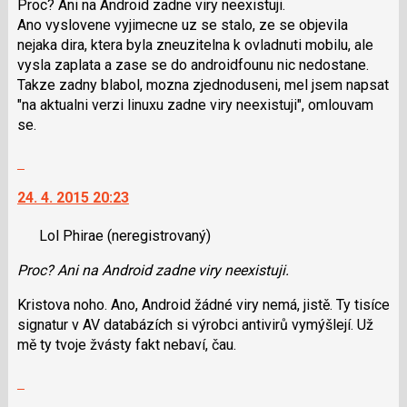
Proc? Ani na Android zadne viry neexistuji.
pro
navigaci
Ano vyslovene vyjimecne uz se stalo, ze se objevila
předchozí
lze
nejaka dira, ktera byla zneuzitelna k ovladnuti mobilu, ale
nový
použít
vysla zaplata a zase se do androidfounu nic nedostane.
názor
i
Takze zadny blabol, mozna zjednoduseni, mel jsem napsat
klávesy
"na aktualni verzi linuxu zadne viry neexistuji", omlouvam
N
se.
pro
následující
Skok
a
na
P
24. 4. 2015 20:23
další
pro
nový
předchozí
Lol Phirae
(neregistrovaný)
názor.
nový
K
Proc? Ani na Android zadne viry neexistuji.
názor
navigaci
lze
Kristova noho. Ano, Android žádné viry nemá, jistě. Ty tisíce
použít
signatur v AV databázích si výrobci antivirů vymýšlejí. Už
i
mě ty tvoje žvásty fakt nebaví, čau.
klávesy
N
Skok
pro
na