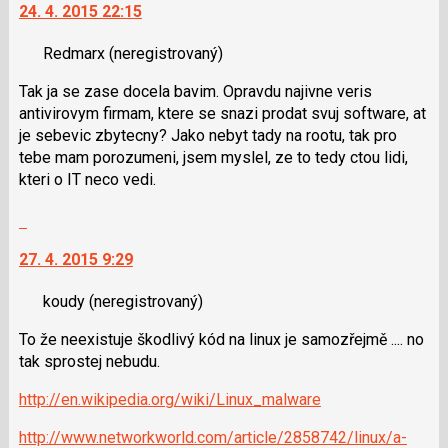
24. 4. 2015 22:15
následující
další
a
nový
Redmarx
(neregistrovaný)
P
názor.
pro
K
Tak ja se zase docela bavim. Opravdu najivne veris
předchozí
navigaci
antivirovym firmam, ktere se snazi prodat svuj software, at
nový
lze
je sebevic zbytecny? Jako nebyt tady na rootu, tak pro
názor
použít
tebe mam porozumeni, jsem myslel, ze to tedy ctou lidi,
i
kteri o IT neco vedi.
klávesy
N
Skok
pro
na
následující
27. 4. 2015 9:29
další
a
nový
P
koudy
(neregistrovaný)
názor.
pro
K
To že neexistuje škodlivý kód na linux je samozřejmě .... no
předchozí
navigaci
tak sprostej nebudu.
nový
lze
názor
použít
http://en.wikipedia.org/wiki/Linux_malware
i
klávesy
http://www.networkworld.com/article/2858742/linux/a-