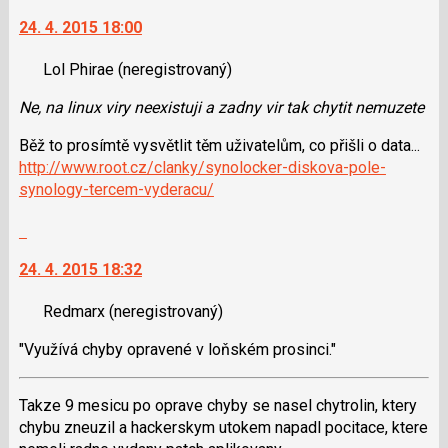
na
24. 4. 2015 18:00
další
nový
Lol Phirae
(neregistrovaný)
názor.
K
Ne, na linux viry neexistuji a zadny vir tak chytit nemuzete
navigaci
lze
Běž to prosímtě vysvětlit těm uživatelům, co přišli o data...
použít
http://www.root.cz/clanky/synolocker-diskova-pole-
i
synology-tercem-vyderacu/
klávesy
N
Skok
pro
na
24. 4. 2015 18:32
následující
další
a
nový
Redmarx
(neregistrovaný)
P
názor.
pro
K
"Využívá chyby opravené v loňském prosinci."
předchozí
navigaci
nový
lze
názor
použít
Takze 9 mesicu po oprave chyby se nasel chytrolin, ktery
i
chybu zneuzil a hackerskym utokem napadl pocitace, ktere
klávesy