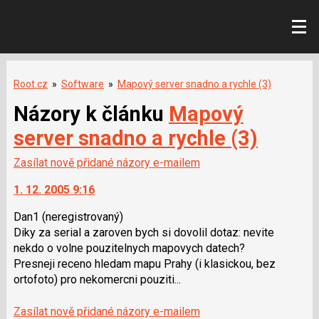
Root.cz
»
Software
»
Mapový server snadno a rychle (3)
Názory k článku
Mapový
server snadno a rychle (3)
Zasílat nově přidané názory e-mailem
1. 12. 2005 9:16
Dan1
(neregistrovaný)
Diky za serial a zaroven bych si dovolil dotaz: nevite
nekdo o volne pouzitelnych mapovych datech?
Presneji receno hledam mapu Prahy (i klasickou, bez
ortofoto) pro nekomercni pouziti...
Zasílat nově přidané názory e-mailem