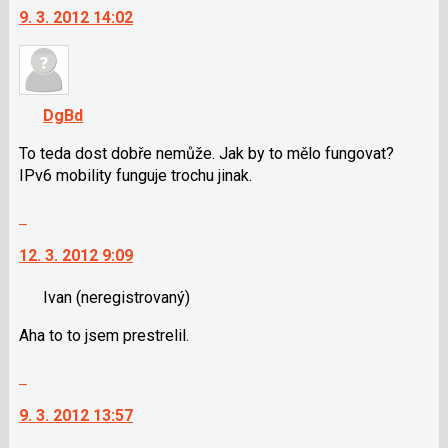
pro
9. 3. 2012 14:02
další
následující
nový
a
názor.
P
K
pro
navigaci
DgBd
předchozí
lze
nový
použít
To teda dost dobře nemůže. Jak by to mělo fungovat?
názor
i
IPv6 mobility funguje trochu jinak.
klávesy
Skok
N
na
pro
12. 3. 2012 9:09
další
následující
nový
a
Ivan
(neregistrovaný)
názor.
P
K
pro
Aha to to jsem prestrelil.
navigaci
předchozí
lze
nový
Skok
použít
názor
na
i
9. 3. 2012 13:57
další
klávesy
nový