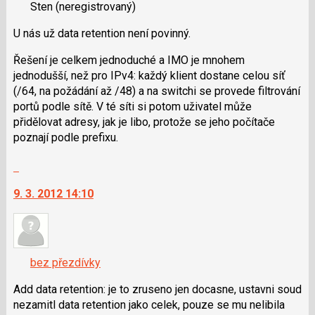
N
Sten
(neregistrovaný)
názor.
pro
K
U nás už data retention není povinný.
následující
navigaci
a
lze
Řešení je celkem jednoduché a IMO je mnohem
P
použít
jednodušší, než pro IPv4: každý klient dostane celou síť
pro
i
(/64, na požádání až /48) a na switchi se provede filtrování
předchozí
klávesy
portů podle sítě. V té síti si potom uživatel může
nový
N
přidělovat adresy, jak je libo, protože se jeho počítače
názor
pro
poznají podle prefixu.
následující
a
Skok
P
na
9. 3. 2012 14:10
pro
další
předchozí
nový
nový
názor.
názor
K
navigaci
bez přezdívky
lze
použít
Add data retention: je to zruseno jen docasne, ustavni soud
i
nezamitl data retention jako celek, pouze se mu nelibila