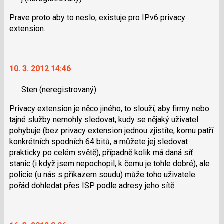
názor.
K
Prave proto aby to neslo, existuje pro IPv6 privacy
navigaci
extension.
lze
použít
Skok
i
na
klávesy
10. 3. 2012 14:46
další
N
nový
pro
Sten
(neregistrovaný)
názor.
následující
K
Privacy extension je něco jiného, to slouží, aby firmy nebo
a
navigaci
tajné služby nemohly sledovat, kudy se nějaký uživatel
P
lze
pohybuje (bez privacy extension jednou zjistíte, komu patří
pro
použít
konkrétních spodních 64 bitů, a můžete jej sledovat
předchozí
i
prakticky po celém světě), případně kolik má daná síť
nový
klávesy
stanic (i když jsem nepochopil, k čemu je tohle dobré), ale
názor
N
policie (u nás s příkazem soudu) může toho uživatele
pro
pořád dohledat přes ISP podle adresy jeho sítě.
následující
a
Skok
P
na
pro