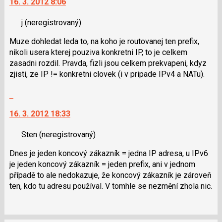
16. 3. 2012 8:06
další
předchozí
nový
nový
j
(neregistrovaný)
názor.
názor
K
Muze dohledat leda to, na koho je routovanej ten prefix,
navigaci
nikoli usera kterej pouziva konkretni IP, to je celkem
lze
zasadni rozdil. Pravda, fizli jsou celkem prekvapeni, kdyz
použít
zjisti, ze IP != konkretni clovek (i v pripade IPv4 a NATu).
i
klávesy
Skok
N
na
pro
16. 3. 2012 18:33
další
následující
nový
a
Sten
(neregistrovaný)
názor.
P
K
Dnes je jeden koncový zákazník = jedna IP adresa, u IPv6
pro
navigaci
je jeden koncový zákazník = jeden prefix, ani v jednom
předchozí
lze
případě to ale nedokazuje, že koncový zákazník je zároveň
nový
použít
ten, kdo tu adresu používal. V tomhle se nezmění zhola nic.
názor
i
klávesy
N