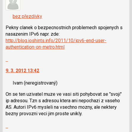
názor.
K
navigaci
bez přezdívky
lze
použít
Pekny clanek o bezpecnostnich problemech spojenych s
i
nasazenim IPv6 napr. zde:
klávesy
http://blog.ioshints.info/2011/10/ipv6-end-user-
N
authentication-on-metro.html
pro
Skok
následující
na
a
9. 3. 2012 13:42
další
P
nový
pro
Ivam
(neregistrovaný)
názor.
předchozí
K
nový
On se ten uzivatel muze ve vasi siti pohybovat se "svoji"
navigaci
názor
ip adresou. Tzn s adresou ktera ani nepochazi z vaseho
lze
AS. Autori IPv6 mysleli na vsechno mozny, ale nektery
použít
bezny provozni veci jim proste unikly.
i
klávesy
Skok
N
na