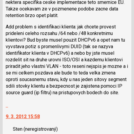
klávesy
nektera specifika ceske implementace teto smernice EU.
N
Takze ocekavam ze v pozmenene podobe zacne data
pro
retention brzo opet platit.
následující
Add problem s identifikaci klienta: jak chcete provest
a
prideleni celeho rozsahu /64 nebo /48 konkretnimu
P
klientovi? Bud byste musel pouzit DHCPv6 a opet nam tu
pro
vyvstava potiz s promenlivymi DUID (tak se nazyva
předchozí
identifikator klienta v DHCPv6) a nebo by jste musel
nový
rozdelit sit na druhe urovni ISO/OSI a kazdemu klientovi
názor
priradit jeho vlastni VLAN - toto reseni nejspis je mozne a i
se mi celkem pozdava ale bude to teda velka zmena
oproti soucasnemu stavu, kdy u nas jeden sitovy segment
sdili stovky klientu a bezpecnost je zajistena pomoci IP
source guard (ip filtru) na pristupovych bodech do site.
Skok
na
9. 3. 2012 15:58
další
nový
Sten
(neregistrovaný)
názor.