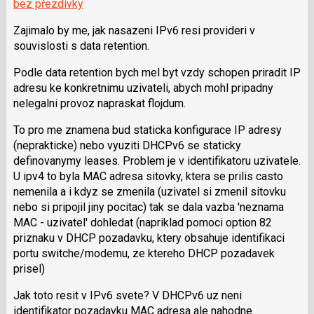
bez přezdívky
Zajimalo by me, jak nasazeni IPv6 resi provideri v
souvislosti s data retention.
Podle data retention bych mel byt vzdy schopen priradit IP
adresu ke konkretnimu uzivateli, abych mohl pripadny
nelegalni provoz napraskat flojdum.
To pro me znamena bud staticka konfigurace IP adresy
(neprakticke) nebo vyuziti DHCPv6 se staticky
definovanymy leases. Problem je v identifikatoru uzivatele.
U ipv4 to byla MAC adresa sitovky, ktera se prilis casto
nemenila a i kdyz se zmenila (uzivatel si zmenil sitovku
nebo si pripojil jiny pocitac) tak se dala vazba 'neznama
MAC - uzivatel' dohledat (napriklad pomoci option 82
priznaku v DHCP pozadavku, ktery obsahuje identifikaci
portu switche/modemu, ze ktereho DHCP pozadavek
prisel)
Jak toto resit v IPv6 svete? V DHCPv6 uz neni
identifikator pozadavku MAC adresa ale nahodne