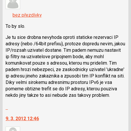
pro
K
předchozí
navigaci
nový
bez přezdívky
lze
názor
použít
To by slo.
i
Je tu sice drobna nevyhoda oproti staticke rezervaci IP
klávesy
adresy (nebo /64bit prefixu), protoze dopredu nevim, jakou
N
IP/rozsah uzivatel dostane. Tim padem nemuzu nastavit
pro
ip filtry na uzivatelove pripojnem bode, aby mohl
následující
komunikovat pouze s adresou, kterou mu pridelim. Tim
a
padem hrozi nebezpeci, ze zaskodnicky uzivatel 'ukradne'
P
ip adresu jineho zakaznika a zpusobi tim IP konflikt na siti.
pro
Diky velmi sirokemu adresnimu prostoru IPv6 je vsa
předchozí
pomerne obtizne trefit se do IP adresy, kterou pouziva
nový
nekdo jiny takze to asi nebude zas takovy problem.
názor
Skok
na
9. 3. 2012 12:46
další
nový