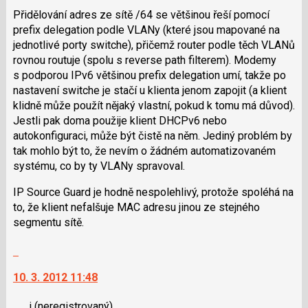
K
Přidělování adres ze sítě /64 se většinou řeší pomocí
navigaci
prefix delegation podle VLANy (které jsou mapované na
lze
jednotlivé porty switche), přičemž router podle těch VLANů
použít
rovnou routuje (spolu s reverse path filterem). Modemy
i
s podporou IPv6 většinou prefix delegation umí, takže po
klávesy
nastavení switche je stačí u klienta jenom zapojit (a klient
N
klidně může použít nějaký vlastní, pokud k tomu má důvod).
pro
Jestli pak doma použije klient DHCPv6 nebo
následující
autokonfiguraci, může být čistě na něm. Jediný problém by
a
tak mohlo být to, že nevím o žádném automatizovaném
P
systému, co by ty VLANy spravoval.
pro
předchozí
IP Source Guard je hodně nespolehlivý, protože spoléhá na
nový
to, že klient nefalšuje MAC adresu jinou ze stejného
názor
segmentu sítě.
Skok
na
10. 3. 2012 11:48
další
nový
j
(neregistrovaný)