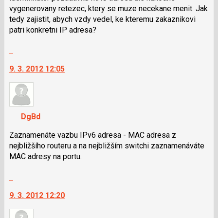
vygenerovany retezec, ktery se muze necekane menit. Jak
tedy zajistit, abych vzdy vedel, ke kteremu zakaznikovi
patri konkretni IP adresa?
Skok
na
9. 3. 2012 12:05
další
nový
názor.
K
navigaci
DgBd
lze
použít
Zaznamenáte vazbu IPv6 adresa - MAC adresa z
i
nejbližšího routeru a na nejbližším switchi zaznamenáváte
klávesy
MAC adresy na portu.
N
Skok
pro
na
následující
9. 3. 2012 12:20
další
a
nový
P
názor.