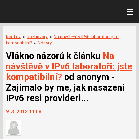
Root.cz
»
Rozhovory
»
Na návštěvě v IPv6 laboratoři: jste
kompatibilní?
»
Názory
Vlákno názorů k článku
Na
návštěvě v IPv6 laboratoři: jste
kompatibilní?
od anonym -
Zajimalo by me, jak nasazeni
IPv6 resi provideri...
9. 3. 2012 11:08