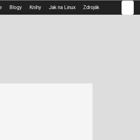
Hledat
e
Blogy
Knihy
Jak na Linux
Zdroják