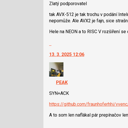
lze
Zlatý podporovatel
použít
i
tak AVX-512 je tak trochu v podání Inte
klávesy
nepomůže. Ale AVX2 je fajn, sice strašně
N
Hele na NEON a to RISC V rozšíření se
pro
následující
Skok
a
na
P
13. 3. 2025 12:06
další
pro
nový
předchozí
názor.
nový
K
názor
navigaci
PEAK
lze
použít
SYN+ACK
i
https://github.com/fraunhoferhhi/vven
klávesy
N
A to som len naflákal pár prepínačov len 
pro
následující
Skok