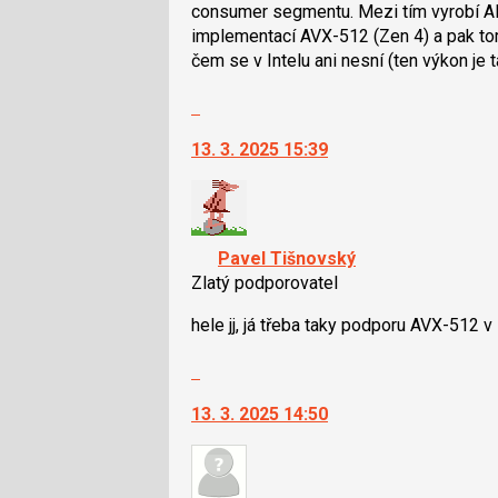
klávesy
consumer segmentu. Mezi tím vyrobí A
N
implementací AVX-512 (Zen 4) a pak to
pro
čem se v Intelu ani nesní (ten výkon je 
následující
Skok
a
na
P
13. 3. 2025 15:39
další
pro
nový
předchozí
názor.
nový
K
názor
navigaci
Pavel Tišnovský
lze
Zlatý podporovatel
použít
i
hele jj, já třeba taky podporu AVX-512 v 
klávesy
Skok
N
na
pro
13. 3. 2025 14:50
další
následující
nový
a
názor.
P
K
pro