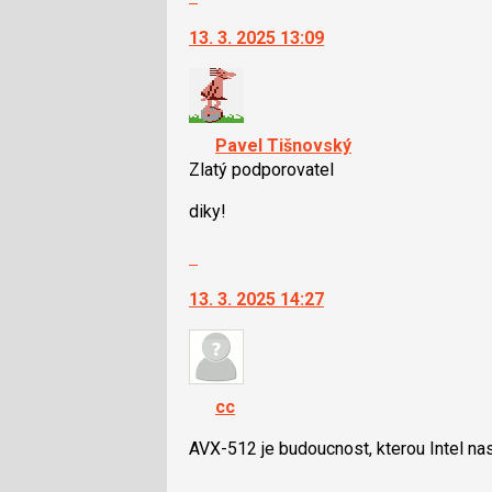
a
na
P
13. 3. 2025 13:09
další
pro
nový
předchozí
názor.
nový
K
názor
navigaci
Pavel Tišnovský
lze
Zlatý podporovatel
použít
i
diky!
klávesy
Skok
N
na
pro
13. 3. 2025 14:27
další
následující
nový
a
názor.
P
K
pro
navigaci
předchozí
cc
lze
nový
použít
AVX-512 je budoucnost, kterou Intel na
názor
i
Skok