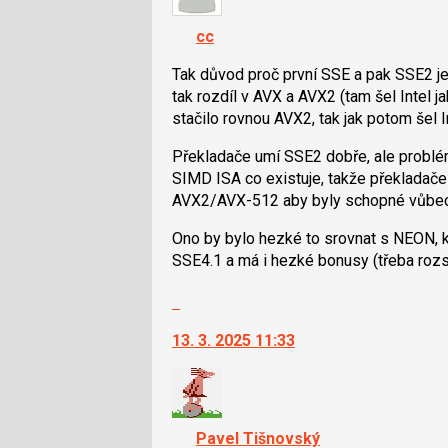
K
navigaci
cc
lze
použít
Tak důvod proč první SSE a pak SSE2 je 
i
tak rozdíl v AVX a AVX2 (tam šel Intel 
klávesy
stačilo rovnou AVX2, tak jak potom šel 
N
Překladače umí SSE2 dobře, ale problé
pro
SIMD ISA co existuje, takže překladače
následující
AVX2/AVX-512 aby byly schopné vůbec 
a
P
Ono by bylo hezké to srovnat s NEON, kt
pro
SSE4.1 a má i hezké bonusy (třeba rozs
předchozí
nový
Skok
názor
na
13. 3. 2025 11:33
další
nový
názor.
K
navigaci
Pavel Tišnovský