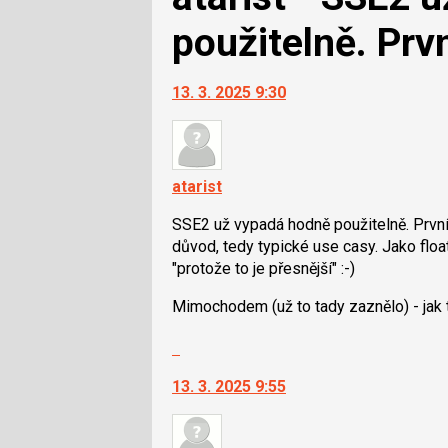
použitelně. Prvn
13. 3. 2025 9:30
atarist
SSE2 už vypadá hodně použitelně. První 
důvod, tedy typické use casy. Jako float
"protože to je přesnější" :-)
Mimochodem (už to tady zaznělo) - jak 
Skok
na
13. 3. 2025 9:55
další
nový
názor.