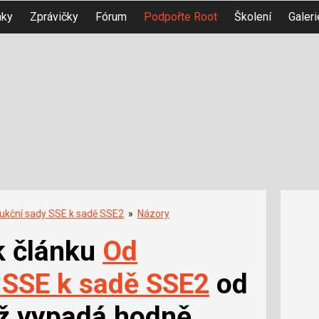
nky
Zprávičky
Fórum
Podpořte Root
Školení
Galeri
rukční sady SSE k sadě SSE2
»
Názory
k článku
Od
 SSE k sadě SSE2
od
už vypadá hodně