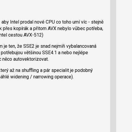
aby Intel prodal nové CPU co toho umí víc - stejně
jak přes kopírák a přitom AVX nebylo vůbec potřeba,
Intel cestou AVX-512)
m je ten, že SSE2 je snad nejmíň vybalancovaná
 potřebujou většinou SSE4.1 a nebo nejlépe
něco autovektorizovat.
erý až na shuffling a pár specialit je podobný
áhlé widening / narrowing operace).