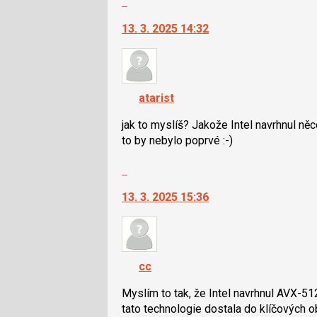
klávesy
na
N
13. 3. 2025 14:32
další
pro
nový
následující
názor.
a
K
P
navigaci
pro
atarist
lze
předchozí
použít
jak to myslíš? Jakože Intel navrhnul n
nový
i
to by nebylo poprvé :-)
názor
klávesy
Skok
N
na
pro
13. 3. 2025 15:36
další
následující
nový
a
názor.
P
K
pro
navigaci
předchozí
cc
lze
nový
použít
Myslím to tak, že Intel navrhnul AVX-51
názor
i
tato technologie dostala do klíčových o