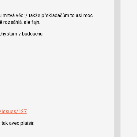
lu mrtvá věc :/ takže překladačům to asi moc
 rozsáhlá, ale fajn.
 chystám v budoucnu.
c/issues/127
tak avec plaisir.