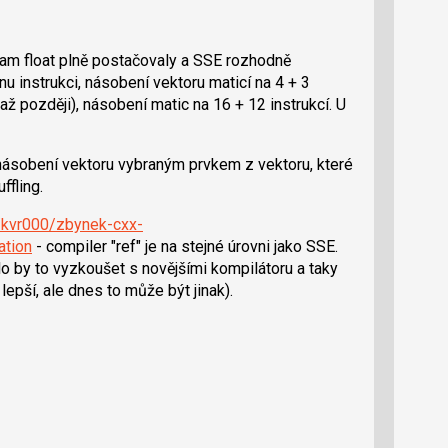
a tam float plně postačovaly a SSE rozhodně
u instrukci, násobení vektoru maticí na 4 + 3
až později), násobení matic na 16 + 12 instrukcí. U
násobení vektoru vybraným prvkem z vektoru, které
ffling.
m/kvr000/zbynek-cxx-
ation
- compiler "ref" je na stejné úrovni jako SSE.
lo by to vyzkoušet s novějšími kompilátoru a taky
epší, ale dnes to může být jinak).