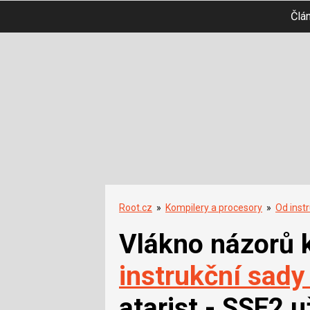
Člá
Root.cz
»
Kompilery a procesory
»
Od inst
Vlákno názorů 
instrukční sady
atarist - SSE2 