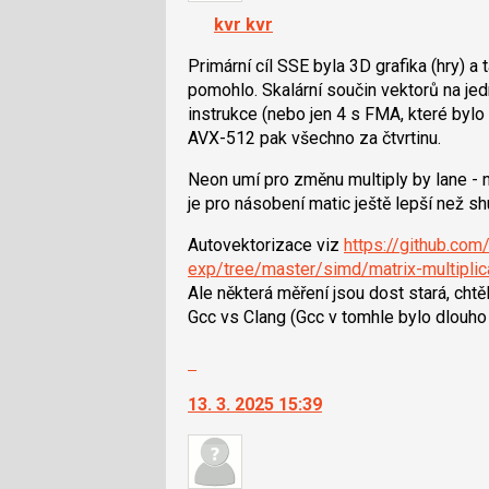
navigaci
předchozí
kvr kvr
lze
nový
použít
Primární cíl SSE byla 3D grafika (hry) 
názor
i
pomohlo. Skalární součin vektorů na jedn
klávesy
instrukce (nebo jen 4 s FMA, které bylo 
N
AVX-512 pak všechno za čtvrtinu.
pro
Neon umí pro změnu multiply by lane - 
následující
je pro násobení matic ještě lepší než shu
a
P
Autovektorizace viz
https://github.co
pro
exp/tree/master/simd/matrix-multiplic
předchozí
Ale některá měření jsou dost stará, chtě
nový
Gcc vs Clang (Gcc v tomhle bylo dlouho l
názor
Skok
na
13. 3. 2025 15:39
další
nový
názor.
K