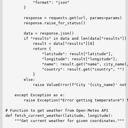
            "format": "json"

        }

        response = requests.get(url, params=params)

        response.raise_for_status()

        data = response.json()

        if "results" in data and len(data["results"]) 
            result = data["results"][0]

            return {

                "latitude": result["latitude"],

                "longitude": result["longitude"],

                "name": result.get("name", city_name),
                "country": result.get("country", "")

            }

        else:

            raise ValueError(f"City '{city_name}' not 
    except Exception as e:

        raise Exception("Error getting temperature") f
# Function to get weather from Open-Meteo API

def fetch_current_weather(latitude, longitude):

    """Get current weather for given coordinates."""
