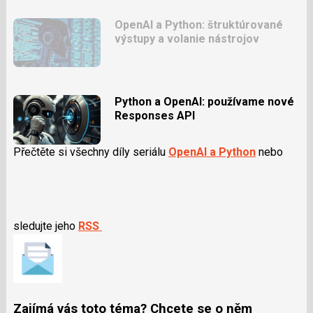
OpenAI a Python: štruktúrované
výstupy a volanie nástrojov
Python a OpenAI: používame nové
Responses API
Přečtěte si všechny díly seriálu
OpenAI a Python
nebo
sledujte jeho
RSS
Zajímá vás toto téma? Chcete se o něm