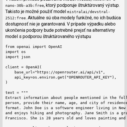
, ktorý podporuje štruktúrovaný výstup.
nano-30b-a3b:free
Takisto je možné použiť model
mistralai/devstral-
. Aktuálne sú oba modely funkčné, no ich budúca
2512:free
dostupnosť nie je garantovaná. V prípade výpadku alebo
ukončenia podpory bude potrebné prejsť na alternatívny
model s podporou štruktúrovaného výstupu
from openai import OpenAI

import os

import json

client = OpenAI(

    base_url="https://openrouter.ai/api/v1",

    api_key=os.environ.get("OPENROUTER_API_KEY"),

)

text = """

Extract information about people mentioned in the foll
person, provide their name, age, and city of residence
format. John Doe is a software engineer living in New 
and enjoys hiking and photography. Jane Smith is a gra
Francisco. She is 28 years old and loves painting and 