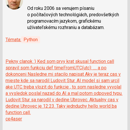
Od roku 2006 sa venujem písaniu
o počítačových technológiách, predovšetkých
programovacím jazykom, grafickému
užívateľskému rozhraniu a databázam.
Témata:
Python
Pekny clanok :) Ked som prvy krat skusal function call
spravil som funkciu def timeFromUTC(utc): .... a po
dokonceni Nasledne mi stacilo napisat Aky je teraz cas v
mieste kde sa narodil Ludovit Stur. AI model si sam urcil
ake UTC treba vlozit do funkcie , to som nasledne vyvolal
a vysledok poslal nazad do AI a mal potom odpoved typu.
Ludovit Stur sa narodil v dedine Ubrovec. Aktualny cas v
dedine Uhrovec je 12:23. Taky jednduchy hello world ba
function call.
ce4aser