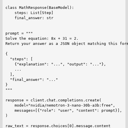
class MathResponse(BaseModel):

    steps: List[Step]

    final_answer: str

prompt = """

Solve the equation: 8x + 31 = 2.

Return your answer as a JSON object matching this form
{

  "steps": [

    {"explanation": "...", "output": "..."},

    ...

  ],

  "final_answer": "..."

}

"""

response = client.chat.completions.create(

    model="nvidia/nemotron-3-nano-30b-a3b:free",

    messages=[{"role": "user", "content": prompt}],

)

raw_text = response.choices[0].message.content
