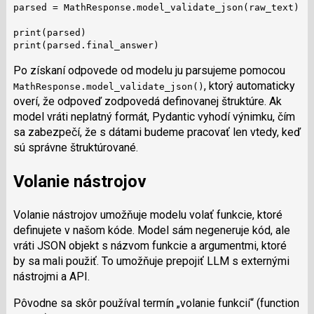
parsed = MathResponse.model_validate_json(raw_text)

print(parsed)

print(parsed.final_answer)
Po získaní odpovede od modelu ju parsujeme pomocou
, ktorý automaticky
MathResponse.model_validate_json()
overí, že odpoveď zodpovedá definovanej štruktúre. Ak
model vráti neplatný formát, Pydantic vyhodí výnimku, čím
sa zabezpečí, že s dátami budeme pracovať len vtedy, keď
sú správne štruktúrované.
Volanie nástrojov
Volanie nástrojov umožňuje modelu volať funkcie, ktoré
definujete v našom kóde. Model sám negeneruje kód, ale
vráti JSON objekt s názvom funkcie a argumentmi, ktoré
by sa mali použiť. To umožňuje prepojiť LLM s externými
nástrojmi a API.
Pôvodne sa skôr používal termín „volanie funkcií“ (function