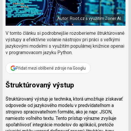
č
a
í
c
l
t
e
i
á
b
X
Autor: Root.cz s využitím Zoner AI
n
o
o
e
k
k
V tomto článku si podrobnejšie rozoberieme štruktúrované
u
?
výstupy a efektívne volanie nástrojov pri práci s veľkými
P
jazykovými modelmi s využitím populárnej knižnice openai
o
v programovacom jazyku Python.
d
p
o
Přidat mezi oblíbené zdroje na Googlu
ř
t
Štruktúrovaný výstup
e
r
e
Štruktúrovaný výstup je technika, ktorá umožňuje získavať
d
odpovede od jazykového modelu v predvídateľnom a
a
strojovo spracovateľnom formáte, ako je napr. JSON,
k
namiesto voľného textu. Tento prístup výrazne zvyšuje
c
spoľahlivosť integrácie modelov do aplikácií, pretože
i