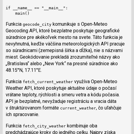
if __name__ == "__main__":

    main()
Funkcia
komunikuje s Open‑Meteo
geocode_city
Geocoding API, ktoré bezplatne poskytuje geografické
súradnice pre akékoľvek mesto na svete. Táto funkcia je
nevyhnutná, keďže väčšina meteorologických API pracuje
so súradnicami (zemepisná šírka a dĺžka), nie s názvami
miest. Geokódovanie prekladá zrozumiteľné názvy ako
„Bratislava“ alebo „New York“ na presné súradnice ako
48.15°N, 17.11°E.
Funkcia
využíva Open‑Meteo
fetch_current_weather
Weather API, ktoré poskytuje aktuálne údaje o počasí
vrátane teploty, rýchlosti a smeru vetra a kódu počasia.
API je bezplatné, nevyžaduje registráciu a vracia dáta
v štruktúrovanom formáte
, čo uľahčuje
current_weather
ich spracovanie.
Funkcia
kombinuje oba
fetch_city_weather
predchádzajúce kroky do jedného celku. Najprv získa