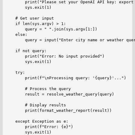
        print("Please set your OpenAI API key: export 
        sys.exit(1)

    # Get user input

    if len(sys.argv) > 1:

        query = " ".join(sys.argv[1:])

    else:

        query = input("Enter city name or weather quer
    if not query:

        print("Error: No input provided")

        sys.exit(1)

    try:

        print(f"\nProcessing query: '{query}'...")

        # Process the query

        result = resolve_weather_query(query)

        # Display results

        print(format_weather_report(result))

    except Exception as e:

        print(f"Error: {e}")

        sys.exit(1)
