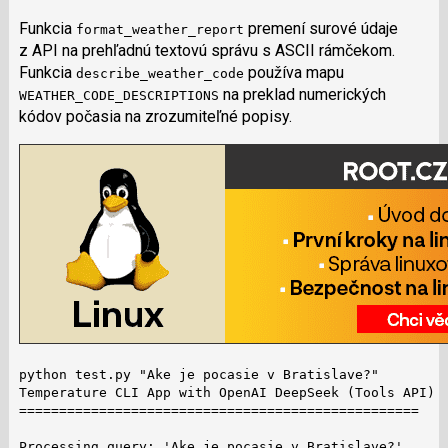
Funkcia
premení surové údaje
format_weather_report
z API na prehľadnú textovú správu s ASCII rámčekom.
Funkcia
používa mapu
describe_weather_code
na preklad numerických
WEATHER_CODE_DESCRIPTIONS
kódov počasia na zrozumiteľné popisy.
python test.py "Ake je pocasie v Bratislave?"

Temperature CLI App with OpenAI DeepSeek (Tools API)

==================================================

Processing query: 'Ake je pocasie v Bratislave?'...
