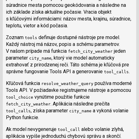
súradnice mesta pomocou geokódovania a následne na
ich základe získa aktuálne počasie. Vracia objekt
s kľúčovými informáciami: názov mesta, krajinu, súradnice,
teplotu, vietor a kód počasia.
Zoznam
definuje dostupné nástroje pre model.
tools
Každý nástroj má názov, popis a schému parametrov.
V našom prípade má funkcia
jeden
fetch_city_weather
parameter
, ktorý vie model automaticky
city_name
extrahovať z prirodzenej reči. Táto schéma je kľúčová pre
správne fungovanie Tools API a generovanie
.
tool_calls
Kľúčová funkcia
používa moderné
resolve_weather_query
Tools API. V požiadavke registrujeme nástroje a pomocou
vynútime použitie funkcie
tool_choice
. Aplikácia následne prečíta
fetch_city_weather
, získa parameter
a vykoná volanie
tool_calls
city_name
Python funkcie.
Ak model nevygeneruje
alebo volanie zlyhá,
tool_call
aplikácia vypíše jednoduchú chybovú správu a skončí.