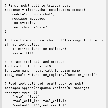
# First model call to trigger tool

response = client.chat.completions.create(

    model="deepseek-chat",

    messages=messages,

    tools=tools,

    tool_choice="auto"

)

tool_calls = response.choices[0].message.tool_calls

if not tool_calls:

    print("No function called.")

    sys.exit(1)

# Extract tool call and execute it

tool_call = tool_calls[0]

function_name = tool_call.function.name

tool_result = function_registry[function_name]()

# Feed tool call and result back to model

messages.append(response.choices[0].message)

messages.append({

    "role": "tool",

    "tool_call_id": tool_call.id,

    "content": f'"{tool_result}"'
