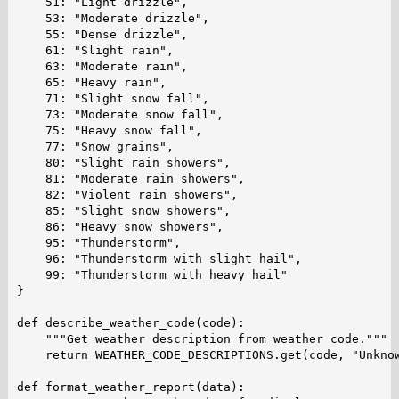
    51: "Light drizzle",

    53: "Moderate drizzle",

    55: "Dense drizzle",

    61: "Slight rain",

    63: "Moderate rain",

    65: "Heavy rain",

    71: "Slight snow fall",

    73: "Moderate snow fall",

    75: "Heavy snow fall",

    77: "Snow grains",

    80: "Slight rain showers",

    81: "Moderate rain showers",

    82: "Violent rain showers",

    85: "Slight snow showers",

    86: "Heavy snow showers",

    95: "Thunderstorm",

    96: "Thunderstorm with slight hail",

    99: "Thunderstorm with heavy hail"

}

def describe_weather_code(code):

    """Get weather description from weather code."""

    return WEATHER_CODE_DESCRIPTIONS.get(code, "Unknow
def format_weather_report(data):
