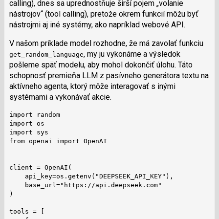
calling), dnes sa uprednostňuje širší pojem „volanie
nástrojov“ (tool calling), pretože okrem funkcií môžu byť
nástrojmi aj iné systémy, ako napríklad webové API.
V našom príklade model rozhodne, že má zavolať funkciu
, my ju vykonáme a výsledok
get_random_language
pošleme späť modelu, aby mohol dokončiť úlohu. Táto
schopnosť premieňa LLM z pasívneho generátora textu na
aktívneho agenta, ktorý môže interagovať s inými
systémami a vykonávať akcie.
import random

import os

import sys

from openai import OpenAI

client = OpenAI(

    api_key=os.getenv("DEEPSEEK_API_KEY"),

    base_url="https://api.deepseek.com"

)

tools = [
