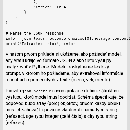
            },

            "strict": True

        }

    }

)

# Parse the JSON response

info = json.loads(response.choices[0].message.content)
V našom prvom príklade si ukážeme, ako požiadať model,
aby vrátil údaje vo formáte JSON a ako tieto výstupy
analyzovať v Pythone. Modelu poskytneme textový
prompt, v ktorom ho požiadame, aby extrahoval informácie
o osobách spomenutých v texte (meno, vek, mesto).
Použitá
v našom príklade definuje štruktúru
json_schema
výstupu, ktorú model musí dodržať. Schéma špecifikuje, že
odpoveď bude array (pole) objektov, pričom každý objekt
musí obsahovať tri povinné vlastnosti: name typu string
(reťazec), age typu integer (celé číslo) a city typu string
(reťazec).