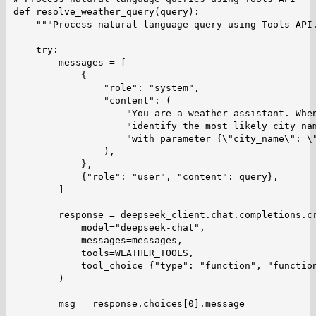
def resolve_weather_query(query):

    """Process natural language query using Tools API.
    try:

        messages = [

            {

                "role": "system",

                "content": (

                    "You are a weather assistant. When
                    "identify the most likely city nam
                    "with parameter {\"city_name\": \"
                ),

            },

            {"role": "user", "content": query},

        ]

        response = deepseek_client.chat.completions.cr
            model="deepseek-chat",

            messages=messages,

            tools=WEATHER_TOOLS,

            tool_choice={"type": "function", "function
        )

        msg = response.choices[0].message
