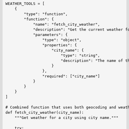
WEATHER_TOOLS = [

    {

        "type": "function",

        "function": {

            "name": "fetch_city_weather",

            "description": "Get the current weather f
            "parameters": {

                "type": "object",

                "properties": {

                    "city_name": {

                        "type": "string",

                        "description": "The name of t
                    }

                },

                "required": ["city_name"]

            }

        }

    }

]

# Combined function that uses both geocoding and weath
def fetch_city_weather(city_name):

    """Get weather for a city using city name."""

    try:
