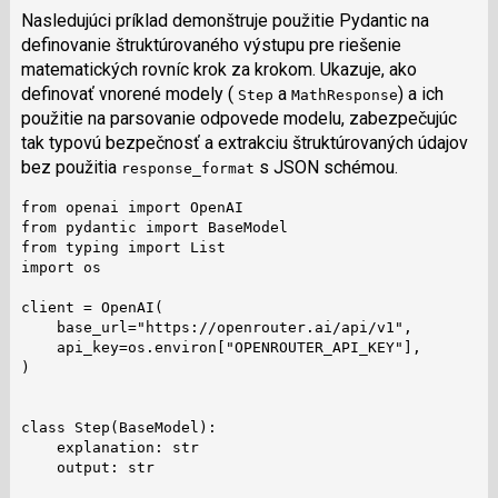
Nasledujúci príklad demonštruje použitie Pydantic na
definovanie štruktúrovaného výstupu pre riešenie
matematických rovníc krok za krokom. Ukazuje, ako
definovať vnorené modely (
a
) a ich
Step
MathResponse
použitie na parsovanie odpovede modelu, zabezpečujúc
tak typovú bezpečnosť a extrakciu štruktúrovaných údajov
bez použitia
s JSON schémou.
response_format
from openai import OpenAI

from pydantic import BaseModel

from typing import List

import os

client = OpenAI(

    base_url="https://openrouter.ai/api/v1",

    api_key=os.environ["OPENROUTER_API_KEY"],

)

class Step(BaseModel):

    explanation: str

    output: str
