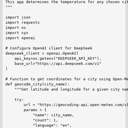
This app determines the temperature for any chosen cit
"""

import json

import requests

import os

import sys

import openai

# Configure OpenAI client for DeepSeek

deepseek_client = openai.OpenAI(

    api_key=os.getenv("DEEPSEEK_API_KEY"),

    base_url="https://api.deepseek.com/v1"

)

# Function to get coordinates for a city using Open-Me
def geocode_city(city_name):

    """Get latitude and longitude for a given city nam
    try:

        url = "https://geocoding-api.open-meteo.com/v1
        params = {

            "name": city_name,

            "count": 1,

            "language": "en",
