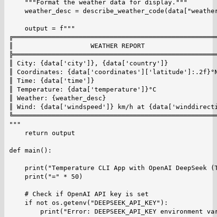
    """Format the weather data for display."""

    weather_desc = describe_weather_code(data["weather
    output = f"""

╔═════════════════════════════════════════════════════
║                    WEATHER REPORT                   
╠═════════════════════════════════════════════════════
║ City: {data['city']}, {data['country']}

║ Coordinates: {data['coordinates']['latitude']:.2f}°N
║ Time: {data['time']}

║ Temperature: {data['temperature']}°C

║ Weather: {weather_desc}

║ Wind: {data['windspeed']} km/h at {data['winddirecti
╚═════════════════════════════════════════════════════
"""

    return output

def main():

    print("Temperature CLI App with OpenAI DeepSeek (T
    print("=" * 50)

    # Check if OpenAI API key is set

    if not os.getenv("DEEPSEEK_API_KEY"):

        print("Error: DEEPSEEK_API_KEY environment var