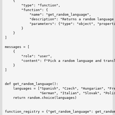
    {

        "type": "function",

        "function": {

            "name": "get_random_language",

            "description": "Returns a random language 
            "parameters": {"type": "object", "properti
        }

    }

]

messages = [

    {

        "role": "user",

        "content": f"Pick a random language and transl
    }

]

def get_random_language():

    languages = ["Spanish", "Czech", "Hungarian", "Fre
                 "German", "Italian", "Slovak", "Polis
    return random.choice(languages)

function_registry = {"get_random_language": get_random