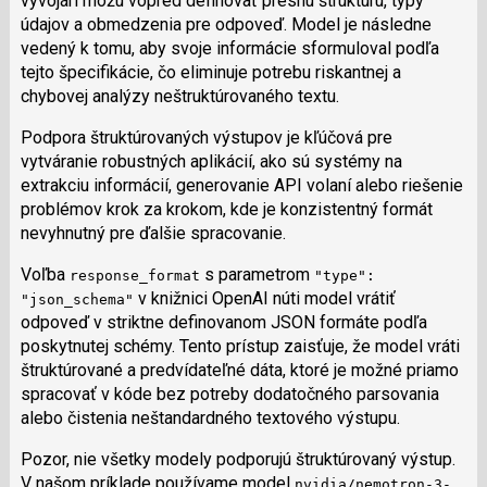
vývojári môžu vopred definovať presnú štruktúru, typy
údajov a obmedzenia pre odpoveď. Model je následne
vedený k tomu, aby svoje informácie sformuloval podľa
tejto špecifikácie, čo eliminuje potrebu riskantnej a
chybovej analýzy neštruktúrovaného textu.
Podpora štruktúrovaných výstupov je kľúčová pre
vytváranie robustných aplikácií, ako sú systémy na
extrakciu informácií, generovanie API volaní alebo riešenie
problémov krok za krokom, kde je konzistentný formát
nevyhnutný pre ďalšie spracovanie.
Voľba
s parametrom
response_format
"type":
v knižnici OpenAI núti model vrátiť
"json_schema"
odpoveď v striktne definovanom JSON formáte podľa
poskytnutej schémy. Tento prístup zaisťuje, že model vráti
štruktúrované a predvídateľné dáta, ktoré je možné priamo
spracovať v kóde bez potreby dodatočného parsovania
alebo čistenia neštandardného textového výstupu.
Pozor, nie všetky modely podporujú štruktúrovaný výstup.
V našom príklade používame model
nvidia/nemotron-3-