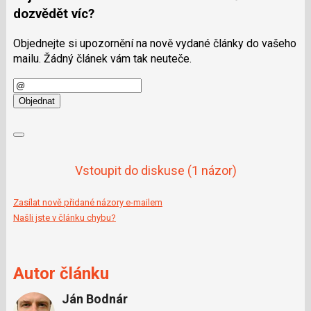
dozvědět víc?
Objednejte si upozornění na nově vydané články do vašeho
mailu. Žádný článek vám tak neuteče.
E-
mail
Objednat
Vstoupit do diskuse
(1 názor)
Zasílat nově přidané názory e-mailem
Našli jste v článku chybu?
Autor článku
Ján Bodnár