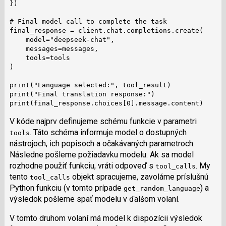
})

# Final model call to complete the task

final_response = client.chat.completions.create(

    model="deepseek-chat",

    messages=messages,

    tools=tools

)

print("Language selected:", tool_result)

print("Final translation response:")

print(final_response.choices[0].message.content)
V kóde najprv definujeme schému funkcie v parametri
. Táto schéma informuje model o dostupných
tools
nástrojoch, ich popisoch a očakávaných parametroch.
Následne pošleme požiadavku modelu. Ak sa model
rozhodne použiť funkciu, vráti odpoveď s
. My
tool_calls
tento
objekt spracujeme, zavoláme príslušnú
tool_calls
Python funkciu (v tomto prípade
) a
get_random_language
výsledok pošleme späť modelu v ďalšom volaní.
V tomto druhom volaní má model k dispozícii výsledok