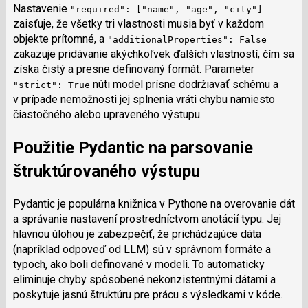
Nastavenie
"required": ["name", "age", "city"]
zaisťuje, že všetky tri vlastnosti musia byť v každom
objekte prítomné, a
"additionalProperties": False
zakazuje pridávanie akýchkoľvek ďalších vlastností, čím sa
získa čistý a presne definovaný formát. Parameter
núti model prísne dodržiavať schému a
"strict": True
v prípade nemožnosti jej splnenia vráti chybu namiesto
čiastočného alebo upraveného výstupu.
Použitie Pydantic na parsovanie
štruktúrovaného výstupu
Pydantic je populárna knižnica v Pythone na overovanie dát
a správanie nastavení prostredníctvom anotácií typu. Jej
hlavnou úlohou je zabezpečiť, že prichádzajúce dáta
(napríklad odpoveď od LLM) sú v správnom formáte a
typoch, ako boli definované v modeli. To automaticky
eliminuje chyby spôsobené nekonzistentnými dátami a
poskytuje jasnú štruktúru pre prácu s výsledkami v kóde.