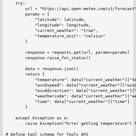
    try:

        url = "https://api.open-meteo.com/v1/forecast"
        params = {

            "latitude": latitude,

            "longitude": longitude,

            "current_weather": "true",

            "temperature_unit": "celsius"

        }

        response = requests.get(url, params=params)

        response.raise_for_status()

        data = response.json()

        return {

            "temperature": data["current_weather"]["te
            "windspeed": data["current_weather"]["wind
            "winddirection": data["current_weather"]["
            "weathercode": data["current_weather"]["we
            "time": data["current_weather"]["time"]

        }

    except Exception as e:

        raise Exception("Error getting temperature") f
# Define tool schema for Tools API
