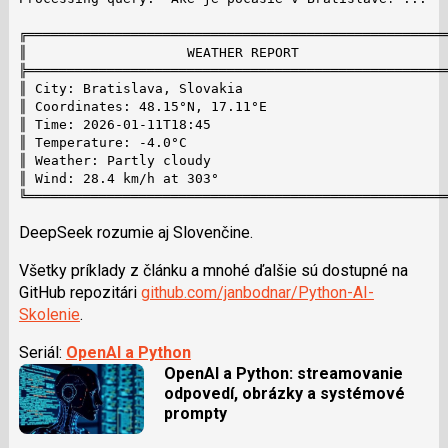
╔═════════════════════════════════════════════════════
║                    WEATHER REPORT                   
╠═════════════════════════════════════════════════════
║ City: Bratislava, Slovakia

║ Coordinates: 48.15°N, 17.11°E

║ Time: 2026-01-11T18:45

║ Temperature: -4.0°C

║ Weather: Partly cloudy

║ Wind: 28.4 km/h at 303°

╚════════════════════════════════════════════════════
DeepSeek rozumie aj Slovenčine.
Všetky príklady z článku a mnohé ďalšie sú dostupné na
GitHub repozitári
github.com/janbodnar/Python-AI-
Skolenie
.
Seriál:
OpenAI a Python
OpenAI a Python: streamovanie
odpovedí, obrázky a systémové
prompty