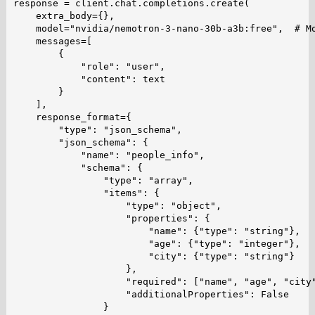
response = client.chat.completions.create(

    extra_body={},

    model="nvidia/nemotron-3-nano-30b-a3b:free",  # Mo
    messages=[

        {

            "role": "user",

            "content": text

        }

    ],

    response_format={

        "type": "json_schema",

        "json_schema": {

            "name": "people_info",

            "schema": {

                "type": "array",

                "items": {

                    "type": "object",

                    "properties": {

                        "name": {"type": "string"},

                        "age": {"type": "integer"},

                        "city": {"type": "string"}

                    },

                    "required": ["name", "age", "city"
                    "additionalProperties": False

                }
