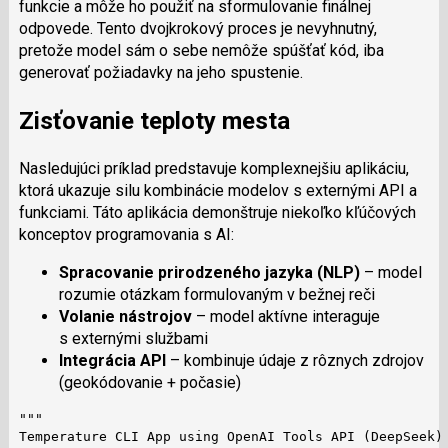
funkcie a môže ho použiť na sformulovanie finálnej
odpovede. Tento dvojkrokový proces je nevyhnutný,
pretože model sám o sebe nemôže spúšťať kód, iba
generovať požiadavky na jeho spustenie.
Zisťovanie teploty mesta
Nasledujúci príklad predstavuje komplexnejšiu aplikáciu,
ktorá ukazuje silu kombinácie modelov s externými API a
funkciami. Táto aplikácia demonštruje niekoľko kľúčových
konceptov programovania s AI:
Spracovanie prirodzeného jazyka (NLP)
– model
rozumie otázkam formulovaným v bežnej reči
Volanie nástrojov
– model aktívne interaguje
s externými službami
Integrácia API
– kombinuje údaje z rôznych zdrojov
(geokódovanie + počasie)
"""

Temperature CLI App using OpenAI Tools API (DeepSeek)
