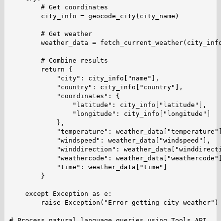
        # Get coordinates

        city_info = geocode_city(city_name)

        # Get weather

        weather_data = fetch_current_weather(city_info
        # Combine results

        return {

            "city": city_info["name"],

            "country": city_info["country"],

            "coordinates": {

                "latitude": city_info["latitude"],

                "longitude": city_info["longitude"]

            },

            "temperature": weather_data["temperature"]
            "windspeed": weather_data["windspeed"],

            "winddirection": weather_data["winddirecti
            "weathercode": weather_data["weathercode"]
            "time": weather_data["time"]

        }

    except Exception as e:

        raise Exception("Error getting city weather") 
# Process natural language queries using Tools API
