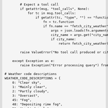
        # Expect a tool call

        if getattr(msg, "tool_calls", None):

            for tc in msg.tool_calls:

                if getattr(tc, "type", "") == "functio
                    fn = tc.function

                    if fn.name == "fetch_city_weather"
                        args = json.loads(fn.arguments
                        city_name = args.get("city_nam
                        if city_name:

                            return fetch_city_weather(
        raise ValueError("No tool call produced or cit
    except Exception as e:

        raise Exception("Error processing query") from
# Weather code descriptions

WEATHER_CODE_DESCRIPTIONS = {

    0: "Clear sky",

    1: "Mainly clear",

    2: "Partly cloudy",

    3: "Overcast",

    45: "Fog",

    48: "Depositing rime fog",
