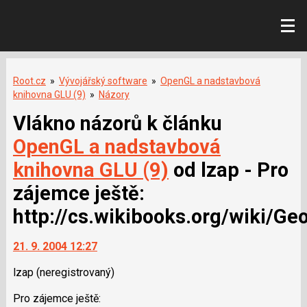
Root.cz
»
Vývojářský software
»
OpenGL a nadstavbová
knihovna GLU (9)
»
Názory
Vlákno názorů k článku
OpenGL a nadstavbová
knihovna GLU (9)
od lzap - Pro
zájemce ještě:
http://cs.wikibooks.org/wiki/Ge
21. 9. 2004 12:27
lzap
(neregistrovaný)
Pro zájemce ještě: