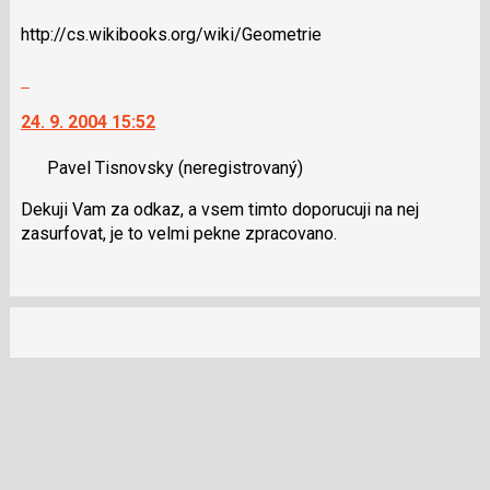
http://cs.wikibooks.org/wiki/Geometrie
Skok
na
24. 9. 2004 15:52
další
nový
Pavel Tisnovsky
(neregistrovaný)
názor.
K
Dekuji Vam za odkaz, a vsem timto doporucuji na nej
navigaci
zasurfovat, je to velmi pekne zpracovano.
lze
použít
i
klávesy
N
pro
následující
a
P
pro
předchozí