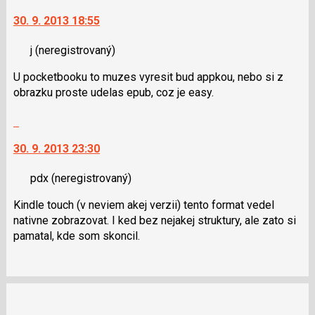
pro
na
následující
30. 9. 2013 18:55
další
a
nový
P
j
(neregistrovaný)
názor.
pro
K
U pocketbooku to muzes vyresit bud appkou, nebo si z
předchozí
navigaci
obrazku proste udelas epub, coz je easy.
nový
lze
názor
použít
Skok
i
na
klávesy
30. 9. 2013 23:30
další
N
nový
pro
pdx
(neregistrovaný)
názor.
následující
K
Kindle touch (v neviem akej verzii) tento format vedel
a
navigaci
nativne zobrazovat. I ked bez nejakej struktury, ale zato si
P
lze
pamatal, kde som skoncil.
pro
použít
předchozí
i
nový
klávesy
názor
N
pro