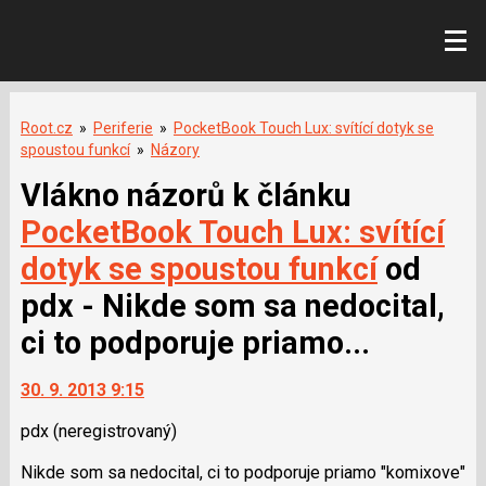
Root.cz
»
Periferie
»
PocketBook Touch Lux: svítící dotyk se
spoustou funkcí
»
Názory
Vlákno názorů k článku
PocketBook Touch Lux: svítící
dotyk se spoustou funkcí
od
pdx - Nikde som sa nedocital,
ci to podporuje priamo...
30. 9. 2013 9:15
pdx
(neregistrovaný)
Nikde som sa nedocital, ci to podporuje priamo "komixove"