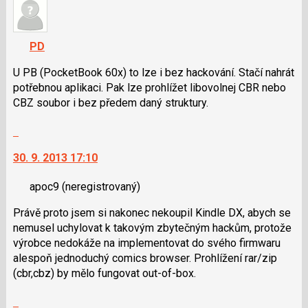
pro
názor.
následující
K
a
navigaci
PD
P
lze
pro
použít
U PB (PocketBook 60x) to lze i bez hackování. Stačí nahrát
předchozí
i
potřebnou aplikaci. Pak lze prohlížet libovolnej CBR nebo
nový
klávesy
CBZ soubor i bez předem daný struktury.
názor
N
Skok
pro
na
následující
30. 9. 2013 17:10
další
a
nový
P
apoc9
(neregistrovaný)
názor.
pro
K
předchozí
Právě proto jsem si nakonec nekoupil Kindle DX, abych se
navigaci
nový
nemusel uchylovat k takovým zbytečným hackům, protože
lze
názor
výrobce nedokáže na implementovat do svého firmwaru
použít
alespoň jednoduchý comics browser. Prohlížení rar/zip
i
(cbr,cbz) by mělo fungovat out-of-box.
klávesy
N
Skok