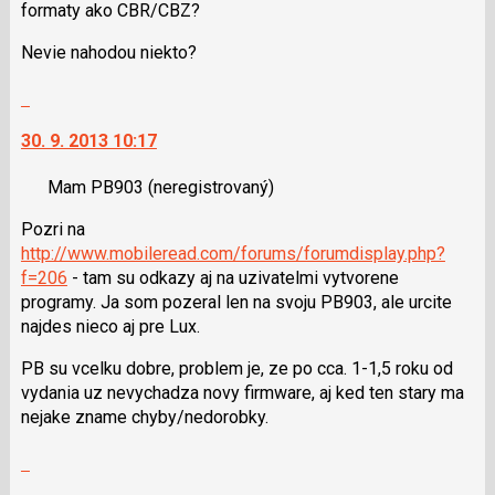
formaty ako CBR/CBZ?
Nevie nahodou niekto?
Skok
na
30. 9. 2013 10:17
další
nový
Mam PB903
(neregistrovaný)
názor.
K
Pozri na
navigaci
http://www.mobileread.com/forums/forumdisplay.php?
lze
f=206
- tam su odkazy aj na uzivatelmi vytvorene
použít
programy. Ja som pozeral len na svoju PB903, ale urcite
i
najdes nieco aj pre Lux.
klávesy
N
PB su vcelku dobre, problem je, ze po cca. 1-1,5 roku od
pro
vydania uz nevychadza novy firmware, aj ked ten stary ma
následující
nejake zname chyby/nedorobky.
a
P
Skok
pro
na