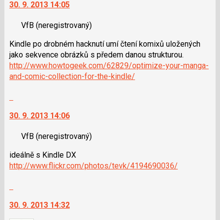
30. 9. 2013 14:05
předchozí
další
nový
nový
VfB
(neregistrovaný)
názor
názor.
K
Kindle po drobném hacknutí umí čtení komixů uložených
navigaci
jako sekvence obrázků s předem danou strukturou.
lze
http://www.howtogeek.com/62829/optimize-your-manga-
použít
and-comic-collection-for-the-kindle/
i
klávesy
Skok
N
na
pro
30. 9. 2013 14:06
další
následující
nový
a
VfB
(neregistrovaný)
názor.
P
K
ideálně s Kindle DX
pro
navigaci
http://www.flickr.com/photos/tevk/4194690036/
předchozí
lze
nový
použít
Skok
názor
i
na
klávesy
30. 9. 2013 14:32
další
N
nový