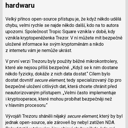
hardwaru
Velký přínos open-source přístupu je, že když někdo udělá
chybu, velmi rychle se najde někdo další, kdo na to autora
upozorni. Společnost Tropic Square vznikla v době, kdy
vznikla kryptopeněženka Trezor. V ní můžete mít bezpečně
uložené informace ke svým kryptoměnám a nikdo
z internetu vám je nemůže ukrást.
V první verzi Trezoru byly použity běžné mikrokontrolery,
které ale nejsou příliš bezpečné.
Když se k nim dostane
někdo fyzicky, dokáže z nich data dostat.
Cílem bylo
dostat dovnitř
secure element
, tedy specializovaný čip pro
bezpečné uložení citlivých dat, která chcete chránit před
neautorizovaným přístupem.
Velmi často implementuje
i kryptooperace, které mohou probíhat bezpečněji než
v hlavním procesoru.
Vývojáři Trezoru sháněli nějaký
secure element
, který by byl
jednak open-source, ale zároveň by nebyl zatížen NDA.