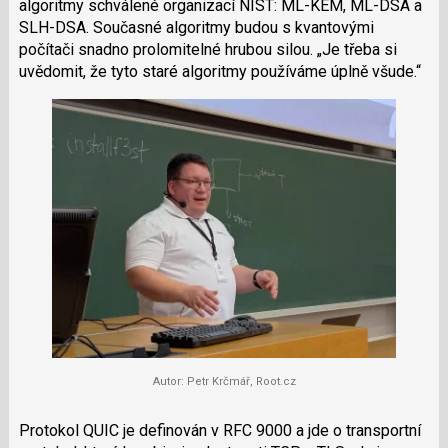
algoritmy schválené organizací NIST: ML-KEM, ML-DSA a
SLH-DSA. Současné algoritmy budou s kvantovými
počítači snadno prolomitelné hrubou silou.
Je třeba si
uvědomit, že tyto staré algoritmy používáme úplně všude.
Autor: Petr Krčmář, Root.cz
Protokol QUIC je definován v RFC 9000 a jde o transportní