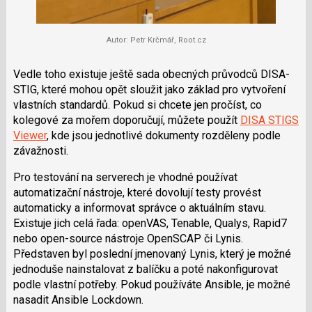
Autor: Petr Krčmář, Root.cz
Vedle toho existuje ještě sada obecných průvodců DISA-
STIG, které mohou opět sloužit jako základ pro vytvoření
vlastních standardů. Pokud si chcete jen pročíst, co
kolegové za mořem doporučují, můžete použít
DISA STIGS
Viewer
, kde jsou jednotlivé dokumenty rozděleny podle
závažnosti.
Pro testování na serverech je vhodné používat
automatizační nástroje, které dovolují testy provést
automaticky a informovat správce o aktuálním stavu.
Existuje jich celá řada: openVAS, Tenable, Qualys, Rapid7
nebo open-source nástroje OpenSCAP či Lynis.
Představen byl poslední jmenovaný Lynis, který je možné
jednoduše nainstalovat z balíčku a poté nakonfigurovat
podle vlastní potřeby. Pokud používáte Ansible, je možné
nasadit Ansible Lockdown.