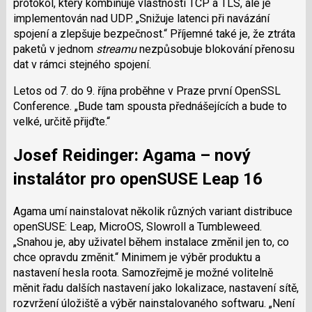
protokol, který kombinuje vlastnosti TCP a TLS, ale je
implementován nad UDP.
Snižuje latenci při navázání
spojení a zlepšuje bezpečnost.
Příjemné také je, že ztráta
paketů v jednom
streamu
nezpůsobuje blokování přenosu
dat v rámci stejného spojení.
Letos od 7. do 9. října proběhne v Praze první OpenSSL
Conference.
Bude tam spousta přednášejících a bude to
velké, určitě přijďte.
Josef Reidinger: Agama – nový
instalátor pro openSUSE Leap 16
Agama umí nainstalovat několik různých variant distribuce
openSUSE: Leap, MicroOS, Slowroll a Tumbleweed.
Snahou je, aby uživatel během instalace změnil jen to, co
chce opravdu změnit.
Minimem je výběr produktu a
nastavení hesla roota. Samozřejmě je možné volitelně
měnit řadu dalších nastavení jako lokalizace, nastavení sítě,
rozvržení úložiště a výběr nainstalovaného softwaru.
Není