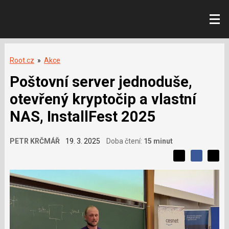
Root.cz
»
Akce
Poštovní server jednoduše,
otevřený kryptočip a vlastní
NAS, InstallFest 2025
PETR KRČMÁŘ
19. 3. 2025
Doba čtení:
15 minut
L
S
S
í
S
d
d
d
b
í
í
í
í
l
l
e
s
e
l
j
j
e
t
e
t
v
e
e
t
n
á
n