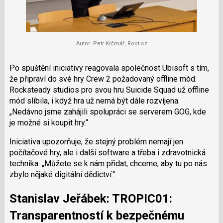
Autor: Petr Krčmář, Root.cz
Po spuštění iniciativy reagovala společnost Ubisoft s tím,
že připraví do své hry Crew 2 požadovaný offline mód.
Rocksteady studios pro svou hru Suicide Squad už offline
mód slíbila, i když hra už nemá být dále rozvíjena.
Nedávno jsme zahájili spolupráci se serverem GOG, kde
je možné si koupit hry.
Iniciativa upozorňuje, že stejný problém nemají jen
počítačové hry, ale i další software a třeba i zdravotnická
technika.
Můžete se k nám přidat, chceme, aby tu po nás
zbylo nějaké digitální dědictví.
Stanislav Jeřábek: TROPIC01:
Transparentností k bezpečnému