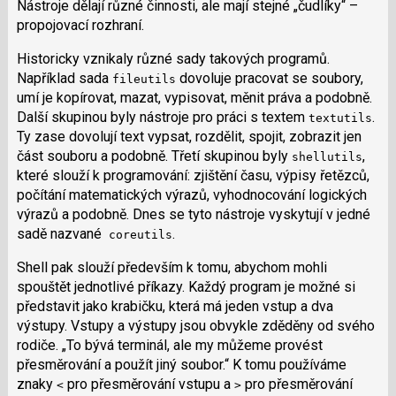
Nástroje dělají různé činnosti, ale mají stejné „čudlíky“ –
propojovací rozhraní.
Historicky vznikaly různé sady takových programů.
Například sada
dovoluje pracovat se soubory,
fileutils
umí je kopírovat, mazat, vypisovat, měnit práva a podobně.
Další skupinou byly nástroje pro práci s textem
.
textutils
Ty zase dovolují text vypsat, rozdělit, spojit, zobrazit jen
část souboru a podobně. Třetí skupinou byly
,
shellutils
které slouží k programování: zjištění času, výpisy řetězců,
počítání matematických výrazů, vyhodnocování logických
výrazů a podobně. Dnes se tyto nástroje vyskytují v jedné
sadě nazvané
.
coreutils
Shell pak slouží především k tomu, abychom mohli
spouštět jednotlivé příkazy. Každý program je možné si
představit jako krabičku, která má jeden vstup a dva
výstupy. Vstupy a výstupy jsou obvykle zděděny od svého
rodiče.
To bývá terminál, ale my můžeme provést
přesměrování a použít jiný soubor.
K tomu používáme
znaky
pro přesměrování vstupu a
pro přesměrování
<
>