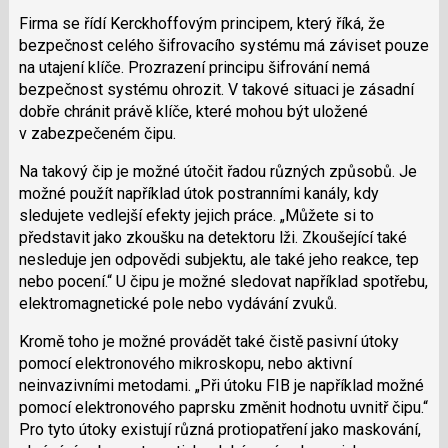
Firma se řídí Kerckhoffovým principem, který říká, že
bezpečnost celého šifrovacího systému má záviset pouze
na utajení klíče. Prozrazení principu šifrování nemá
bezpečnost systému ohrozit. V takové situaci je zásadní
dobře chránit právě klíče, které mohou být uložené
v zabezpečeném čipu.
Na takový čip je možné útočit řadou různých způsobů. Je
možné použít například útok postranními kanály, kdy
sledujete vedlejší efekty jejich práce.
Můžete si to
představit jako zkoušku na detektoru lži. Zkoušející také
nesleduje jen odpovědi subjektu, ale také jeho reakce, tep
nebo pocení.
U čipu je možné sledovat například spotřebu,
elektromagnetické pole nebo vydávání zvuků.
Kromě toho je možné provádět také čistě pasivní útoky
pomocí elektronového mikroskopu, nebo aktivní
neinvazivními metodami.
Při útoku FIB je například možné
pomocí elektronového paprsku změnit hodnotu uvnitř čipu.
Pro tyto útoky existují různá protiopatření jako maskování,