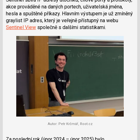
akce prováděné na daných portech, uživatelská jména,
hesla a spuštěné příkazy. Hlavním výstupem je už zmíněný
graylist IP adres, který je veřejně přístupný na webu
Sentinel View
společně s dalšími statistikami.
Autor: Petr Krčmář, Root.cz
Za poslední rok (únor 2024 – únor 2025) bylo