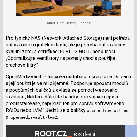
Autor: Petr Krčmář, Root.cz
Pro typický NAS (Network-Attached Storage) není potřeba
mít výkonnou grafickou kartu, ale je potřeba mít rozumně
kvalitní zdroj s certifikací 80PLUS GOLD nebo lepší.
Optimalizujte ventilátory na pomalý chod a použijte
prachové filtry.
OpenMediaVault je linuxová distribuce stavějící na Debianu
a její použití je velmi příjemné. Podporuje spoustu modulů
a podpůrných balíčků a ovládá se pomocí webového
rozhraní.
Některé důležité balíčky překvapivě nejsou
předinstalované, například ten pro správu softwarového
RAIDu nebo LVM.
Jedná se o balíčky
openmediavault-md
a
.
openmediavault-lvm2