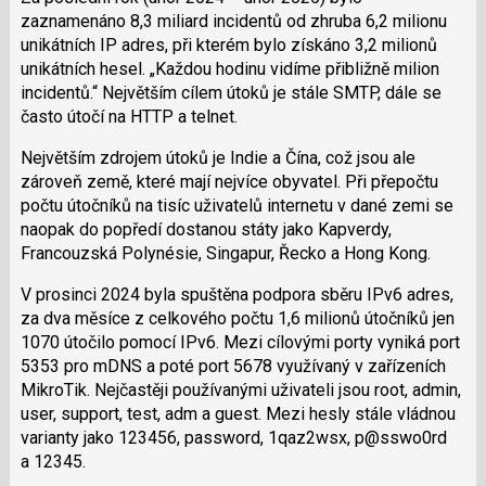
zaznamenáno 8,3 miliard incidentů od zhruba 6,2 milionu
unikátních IP adres, při kterém bylo získáno 3,2 milionů
unikátních hesel.
Každou hodinu vidíme přibližně milion
incidentů.
Největším cílem útoků je stále SMTP, dále se
často útočí na HTTP a telnet.
Největším zdrojem útoků je Indie a Čína, což jsou ale
zároveň země, které mají nejvíce obyvatel. Při přepočtu
počtu útočníků na tisíc uživatelů internetu v dané zemi se
naopak do popředí dostanou státy jako Kapverdy,
Francouzská Polynésie, Singapur, Řecko a Hong Kong.
V prosinci 2024 byla spuštěna podpora sběru IPv6 adres,
za dva měsíce z celkového počtu 1,6 milionů útočníků jen
1070 útočilo pomocí IPv6. Mezi cílovými porty vyniká port
5353 pro mDNS a poté port 5678 využívaný v zařízeních
MikroTik. Nejčastěji používanými uživateli jsou root, admin,
user, support, test, adm a guest. Mezi hesly stále vládnou
varianty jako 123456, password, 1qaz2wsx, p@sswo0rd
a 12345.