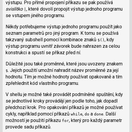
výstupu. Pro přímé propojení příkazu se pak používá
svislítko
, které dovolí propojit výstup jednoho programu
|
se vstupem jiného programu.
Někdy potřebujeme výstup jednoho programu použít jako
seznam parametrů pro jiný program. K tomu se používá
takzvaný subshell pomocí kombinace znaků
, kdy
$()
výstup programu uvnitř závorek bude nahrazen za celou
konstrukci a spustí se příkaz před ní.
Důležité jsou také proměnné, které jsou uvozeny znakem
. Jejich použití umožní nahradit název proměnné za její
$
hodnotu. Tím je možné hodnoty používat opakovaně a tím
zpřehlednit kód vlastního programu.
V shellu je možné také provádět podmíněné spuštění, kdy
se jednotlivé kroky provádějí jen podle toho, jak dopadl
předchozí krok. Pro opakování příkazů je možné používat
cykly, například pomocí příkazů
,
a
. Další
while
do
done
možností je použití příkazu
, který pro každý parametr
for
provede sadu příkazů.