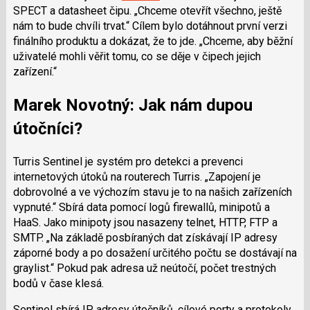
SPECT a datasheet čipu.
Chceme otevřít všechno, ještě
nám to bude chvíli trvat.
Cílem bylo dotáhnout první verzi
finálního produktu a dokázat, že to jde.
Chceme, aby běžní
uživatelé mohli věřit tomu, co se děje v čipech jejich
zařízení.
Marek Novotný: Jak nám dupou
útočníci?
Turris Sentinel je systém pro detekci a prevenci
internetových útoků na routerech Turris.
Zapojení je
dobrovolné a ve výchozím stavu je to na našich zařízeních
vypnuté.
Sbírá data pomocí logů firewallů, minipotů a
HaaS. Jako minipoty jsou nasazeny telnet, HTTP, FTP a
SMTP.
Na základě posbíraných dat získávají IP adresy
záporné body a po dosažení určitého počtu se dostávají na
graylist.
Pokud pak adresa už neútočí, počet trestných
bodů v čase klesá.
Sentinel sbírá IP adresy útočníků, cílové porty a protokoly,