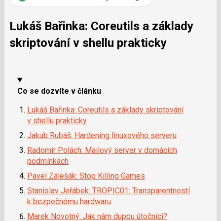
i
Lukáš Bařinka: Coreutils a základy
skriptování v shellu prakticky
Co se dozvíte v článku
Lukáš Bařinka: Coreutils a základy skriptování
v shellu prakticky
Jakub Rubáš: Hardening linuxového serveru
Radomír Polách: Mailový server v domácích
podmínkách
Pavel Zálešák: Stop Killing Games
Stanislav Jeřábek: TROPIC01: Transparentností
k bezpečnému hardwaru
Marek Novotný: Jak nám dupou útočníci?