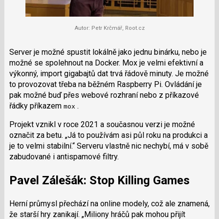
Autor: Petr Krčmář, Root.cz
Server je možné spustit lokálně jako jednu binárku, nebo je
možné se spolehnout na Docker. Mox je velmi efektivní a
výkonný, import gigabajtů dat trvá řádově minuty. Je možné
to provozovat třeba na běžném Raspberry Pi. Ovládání je
pak možné buď přes webové rozhraní nebo z příkazové
řádky příkazem
.
mox
Projekt vznikl v roce 2021 a současnou verzi je možné
označit za betu.
Já to používám asi půl roku na produkci a
je to velmi stabilní.
Serveru vlastně nic nechybí, má v sobě
zabudované i antispamové filtry.
Pavel Zálešák: Stop Killing Games
Herní průmysl přechází na online modely, což ale znamená,
že starší hry zanikají.
Miliony hráčů pak mohou přijít