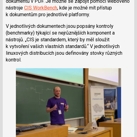
dokumentů v PDF. Je možné se zapojit pomocí webového
nástroje
CIS WorkBench
, kde je možné mít přístup
k dokumentům pro jednotlivé platformy.
V jednotlivých dokumentech jsou popsány kontroly
(benchmarky) týkající se nejrůznějších komponent a
nástrojů.
CIS je standardem, který by měl sloužit
k vytvoření vašich vlastních standardů.
V jednotlivých
linuxových distribucích jsou definovány stovky různých
kontrol.