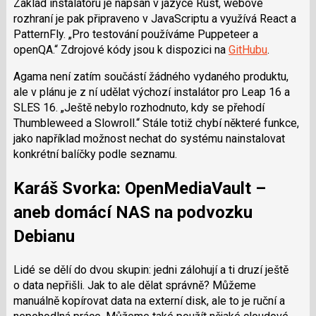
Základ instalátoru je napsán v jazyce Rust, webové
rozhraní je pak připraveno v JavaScriptu a využívá React a
PatternFly.
Pro testování používáme Puppeteer a
openQA.
Zdrojové kódy jsou k dispozici na
GitHubu
.
Agama není zatím součástí žádného vydaného produktu,
ale v plánu je z ní udělat výchozí instalátor pro Leap 16 a
SLES 16.
Ještě nebylo rozhodnuto, kdy se přehodí
Thumbleweed a Slowroll.
Stále totiž chybí některé funkce,
jako například možnost nechat do systému nainstalovat
konkrétní balíčky podle seznamu.
Karáš Svorka: OpenMediaVault –
aneb domácí NAS na podvozku
Debianu
Lidé se dělí do dvou skupin: jedni zálohují a ti druzí ještě
o data nepřišli. Jak to ale dělat správně? Můžeme
manuálně kopírovat data na externí disk, ale to je ruční a