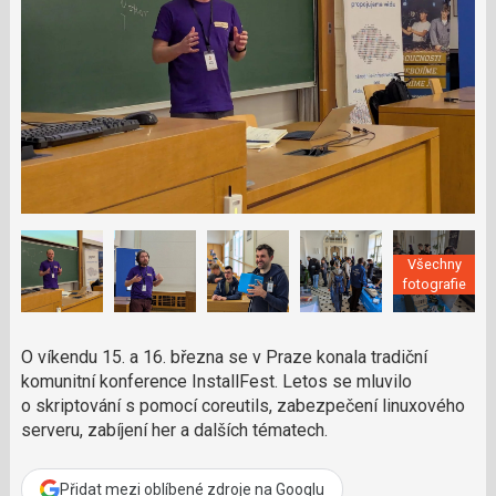
a
a
m
F
s
č
a
í
c
l
t
e
i
á
b
X
n
o
o
e
k
k
u
?
P
o
d
p
Všechny
o
fotografie
ř
t
e
O víkendu 15. a 16. března se v Praze konala tradiční
r
komunitní konference InstallFest. Letos se mluvilo
e
o skriptování s pomocí coreutils, zabezpečení linuxového
d
serveru, zabíjení her a dalších tématech.
a
k
c
Přidat mezi oblíbené zdroje na Googlu