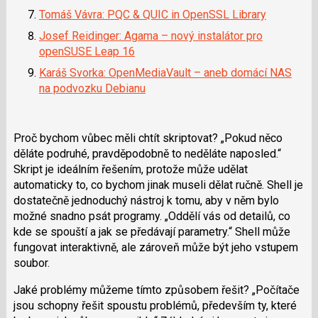
Tomáš Vávra: PQC & QUIC in OpenSSL Library
Josef Reidinger: Agama – nový instalátor pro
openSUSE Leap 16
Karáš Svorka: OpenMediaVault – aneb domácí NAS
na podvozku Debianu
Proč bychom vůbec měli chtít skriptovat?
Pokud něco
děláte podruhé, pravděpodobně to neděláte naposled.
Skript je ideálním řešením, protože může udělat
automaticky to, co bychom jinak museli dělat ručně. Shell je
dostatečně jednoduchý nástroj k tomu, aby v něm bylo
možné snadno psát programy.
Oddělí vás od detailů, co
kde se spouští a jak se předávají parametry.
Shell může
fungovat interaktivně, ale zároveň může být jeho vstupem
soubor.
Jaké problémy můžeme tímto způsobem řešit?
Počítače
jsou schopny řešit spoustu problémů, především ty, které