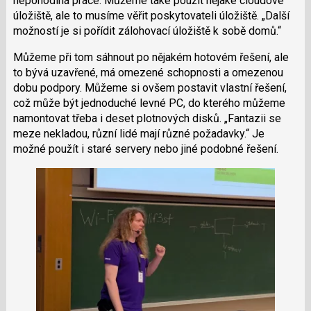
nepohodlná práce. Můžeme také použít nějaké cloudové
úložiště, ale to musíme věřit poskytovateli úložiště.
Další
možností je si pořídit zálohovací úložiště k sobě domů.
Můžeme při tom sáhnout po nějakém hotovém řešení, ale
to bývá uzavřené, má omezené schopnosti a omezenou
dobu podpory. Můžeme si ovšem postavit vlastní řešení,
což může být jednoduché levné PC, do kterého můžeme
namontovat třeba i deset plotnových disků.
Fantazii se
meze nekladou, různí lidé mají různé požadavky.
Je
možné použít i staré servery nebo jiné podobné řešení.