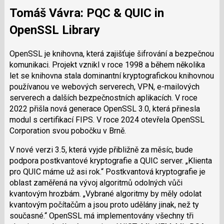
Tomáš Vávra: PQC & QUIC in
OpenSSL Library
OpenSSL je knihovna, která zajišťuje šifrování a bezpečnou
komunikaci. Projekt vznikl v roce 1998 a během několika
let se knihovna stala dominantní kryptografickou knihovnou
používanou ve webových serverech, VPN, e-mailových
serverech a dalších bezpečnostních aplikacích. V roce
2022 přišla nová generace OpenSSL 3.0, která přinesla
modul s certifikací FIPS. V roce 2024 otevřela OpenSSL
Corporation svou pobočku v Brně.
V nové verzi 3.5, která vyjde přibližně za měsíc, bude
podpora postkvantové kryptografie a QUIC server.
Klienta
pro QUIC máme už asi rok.
Postkvantová kryptografie je
oblast zaměřená na vývoj algoritmů odolných vůči
kvantovým hrozbám.
Vybrané algoritmy by měly odolat
kvantovým počítačům a jsou proto udělány jinak, než ty
současné.
OpenSSL má implementovány všechny tři