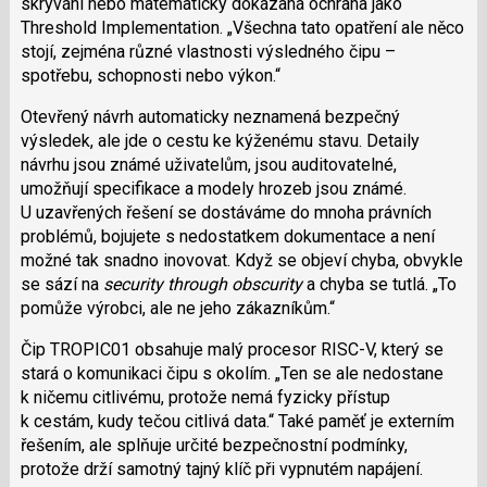
skrývání nebo matematicky dokázaná ochrana jako
Threshold Implementation.
Všechna tato opatření ale něco
stojí, zejména různé vlastnosti výsledného čipu –
spotřebu, schopnosti nebo výkon.
Otevřený návrh automaticky neznamená bezpečný
výsledek, ale jde o cestu ke kýženému stavu. Detaily
návrhu jsou známé uživatelům, jsou auditovatelné,
umožňují specifikace a modely hrozeb jsou známé.
U uzavřených řešení se dostáváme do mnoha právních
problémů, bojujete s nedostatkem dokumentace a není
možné tak snadno inovovat. Když se objeví chyba, obvykle
se sází na
security through obscurity
a chyba se tutlá.
To
pomůže výrobci, ale ne jeho zákazníkům.
Čip TROPIC01 obsahuje malý procesor RISC-V, který se
stará o komunikaci čipu s okolím.
Ten se ale nedostane
k ničemu citlivému, protože nemá fyzicky přístup
k cestám, kudy tečou citlivá data.
Také paměť je externím
řešením, ale splňuje určité bezpečnostní podmínky,
protože drží samotný tajný klíč při vypnutém napájení.