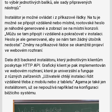
to výběr jednotlivých balíků, ale sady připravených
nástrojů.
Instalátor je možné ovládat i z příkazové řádky. Na tu je
možné se připojit vzdáleně nebo místně, rootovské heslo
je náhodně generované a zobrazí se na místní konzoli.
Můžu se tam připojit i vzdáleně a pokračovat v instalaci.
Heslo je ale generované, aby se nám tam žádný útočník
nedostal.
Změny na příkazové řádce se okamžitě projeví
ve webovém rozhraní.
Data drží backend instalátoru, který jednotlivým klientům
poskytuje HTTP API. Grafický klient je pak implementován
ve webovém rozhraní, které je univerzální a funguje
z různých zařízeních.
Uživatelé chtějí instalaci řídit
vzdáleně třeba z mobilu nebo z tabletu.
Agama je také jen
instalátorem, už se nepoužívá například na konfiguraci
běžícího systému.