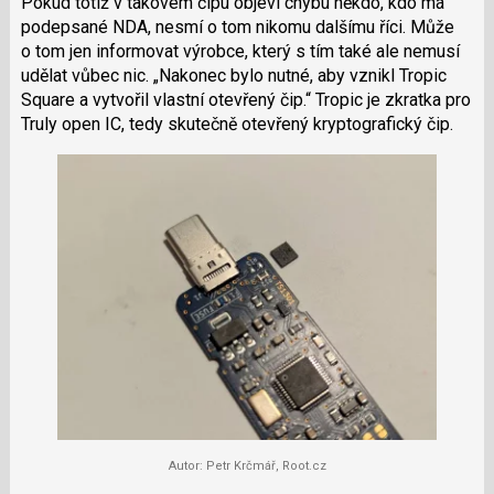
Pokud totiž v takovém čipu objeví chybu někdo, kdo má
podepsané NDA, nesmí o tom nikomu dalšímu říci. Může
o tom jen informovat výrobce, který s tím také ale nemusí
udělat vůbec nic.
Nakonec bylo nutné, aby vznikl Tropic
Square a vytvořil vlastní otevřený čip.
Tropic je zkratka pro
Truly open IC, tedy skutečně otevřený kryptografický čip.
Autor: Petr Krčmář, Root.cz