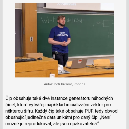
Autor: Petr Krčmář, Root.cz
Čip obsahuje také dvě instance generátoru náhodných
čísel, které vytvářejí například inicializační vektor pro
některou šifru. Každý čip také obsahuje PUF, tedy obvod
obsahující jedinečná data unikátní pro daný čip.
Není
možné je reprodukovat, ale jsou opakovatelná.