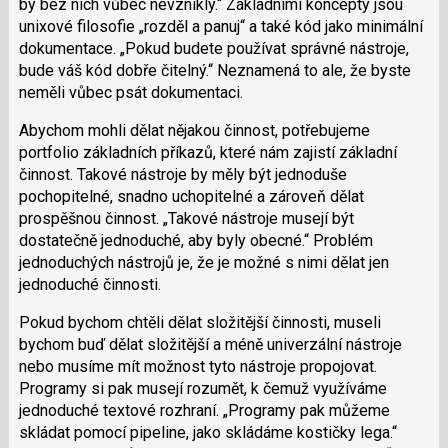
by bez nich vůbec nevznikly.
Základními koncepty jsou
unixové filosofie „rozděl a panuj“ a také kód jako minimální
dokumentace.
Pokud budete používat správné nástroje,
bude váš kód dobře čitelný.
Neznamená to ale, že byste
neměli vůbec psát dokumentaci.
Abychom mohli dělat nějakou činnost, potřebujeme
portfolio základních příkazů, které nám zajistí základní
činnost. Takové nástroje by měly být jednoduše
pochopitelné, snadno uchopitelné a zároveň dělat
prospěšnou činnost.
Takové nástroje musejí být
dostatečně jednoduché, aby byly obecné.
Problém
jednoduchých nástrojů je, že je možné s nimi dělat jen
jednoduché činnosti.
Pokud bychom chtěli dělat složitější činnosti, museli
bychom buď dělat složitější a méně univerzální nástroje
nebo musíme mít možnost tyto nástroje propojovat.
Programy si pak musejí rozumět, k čemuž využíváme
jednoduché textové rozhraní.
Programy pak můžeme
skládat pomocí pipeline, jako skládáme kostičky lega.