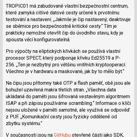
TROPIC01 má zabudované vlastní bezpečnostní centrum,
které zamyká citlivé datové cesty určené k prvotnímu
testování a nastavení.
Jakmile je čip nastavený, deaktivuje
se sběrnice pro bezpečnostně kritické cesty.
Tím je
prakticky nemožné otevřít čip do úvodního stavu, kdy je
spousta věcí konfigurovatelná.
Pro výpočty na eliptických křivkách se používá vlastní
procesor SPECT, který podporuje křivku Ed25519 a P-
256.
Ten je nezbytný pro většinu vnitřních kryptooperací.
Všechno je v hardwaru a maskované, jak by to mělo být.
Na čipu jsou přítomny také OTP a flash paměť, obě jsou ale
bohužel uzavřená makra třetích stran.
Všechna data
ukládaná do paměti jsou šifrovaná vestavěným algoritmem
ISAP a při zápisu používáme scrambling.
Informace o klíči
nejsou uložené v paměti samotné, ale využívá se odpověď
z PUF.
Komunikační cesty jsou fyzicky oddělené od
zbytku systému.
V současnosti jsou na
GitHubu
otevřené části jako SDK,