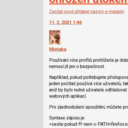
Zasílat nově přidané názory e-mailem
11. 2. 2021 1:46
Mintaka
Používání více profilů prohlížeče je dob
nemusí jít jen o bezpečnost.
Například, pokud potřebujete přistupova
jeden počítač používá více uživatelů, t
aniž by bylo nutné uživatele odhlašovat
webových aplikací.
Pro zjednodušení spouštění, můžete pro
Syntaxe zápisu je:
<cesta-pokud-ff-neni-v-PATH>firefox.ex