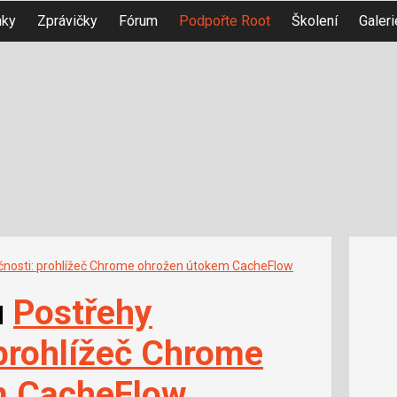
nky
Zprávičky
Fórum
Podpořte Root
Školení
Galeri
čnosti: prohlížeč Chrome ohrožen útokem CacheFlow
u
Postřehy
 prohlížeč Chrome
m CacheFlow