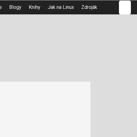
Hledat
e
Blogy
Knihy
Jak na Linux
Zdroják