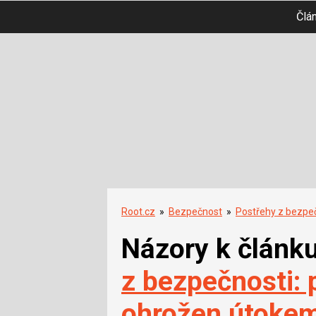
Člá
Root.cz
»
Bezpečnost
»
Postřehy z bezpe
Názory k článk
z bezpečnosti:
ohrožen útoke