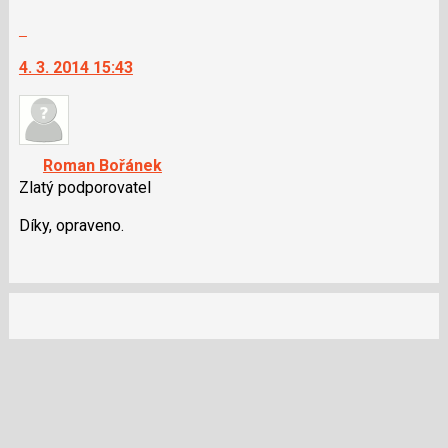
Skok
na
4. 3. 2014 15:43
další
nový
názor.
K
navigaci
Roman Bořánek
lze
Zlatý podporovatel
použít
i
Díky, opraveno.
klávesy
N
pro
následující
a
P
pro
předchozí
nový
názor