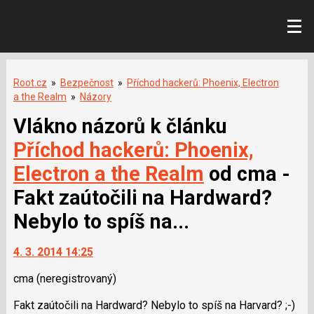
Root.cz
»
Bezpečnost
»
Příchod hackerů: Phoenix, Electron
a the Realm
»
Názory
Vlákno názorů k článku
Příchod hackerů: Phoenix,
Electron a the Realm
od cma -
Fakt zaútočili na Hardward?
Nebylo to spíš na...
4. 3. 2014 14:25
cma
(neregistrovaný)
Fakt zaútočili na Hardward? Nebylo to spíš na Harvard? ;-)