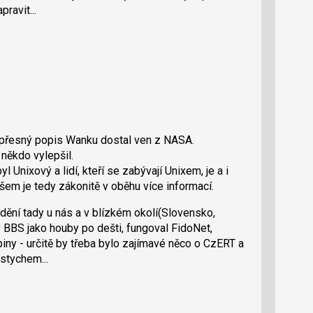
ravit...
ý přesný popis Wanku dostal ven z NASA.
 někdo vylepšil.
l Unixový a lidí, kteří se zabývají Unixem, je a i
všem je tedy zákonitě v oběhu více informací.
dění tady u nás a v blízkém okolí(Slovensko,
ly BBS jako houby po dešti, fungoval FidoNet,
piny - určitě by třeba bylo zajímavé něco o CzERT a
stychem...