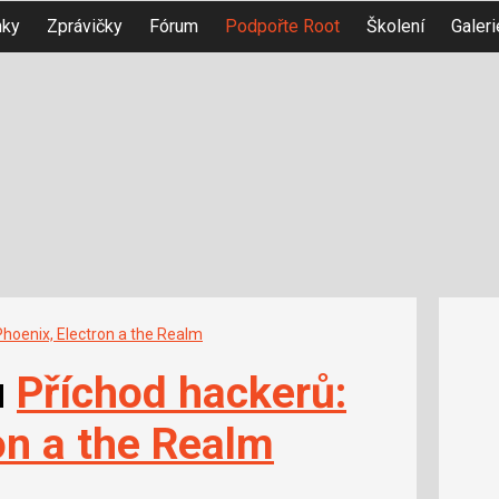
nky
Zprávičky
Fórum
Podpořte Root
Školení
Galeri
Phoenix, Electron a the Realm
u
Příchod hackerů:
on a the Realm