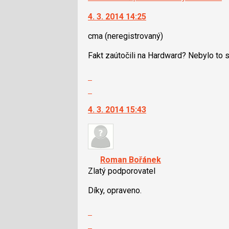
4. 3. 2014 14:25
cma
(neregistrovaný)
Fakt zaútočili na Hardward? Nebylo to s
Zobrazit
celé
Skok
vlákno
na
4. 3. 2014 15:43
další
nový
názor.
K
navigaci
Roman Bořánek
lze
Zlatý podporovatel
použít
i
Díky, opraveno.
klávesy
Zobrazit
N
celé
pro
Skok