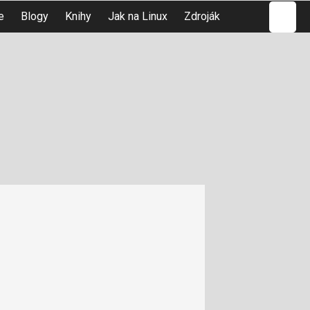
Hledat
e
Blogy
Knihy
Jak na Linux
Zdroják