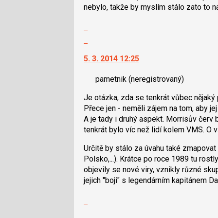
a
lze
nebylo, takže by myslím stálo zato to nap
P
použít
pro
i
Zobrazit
předchozí
klávesy
celé
Skok
nový
N
vlákno
na
názor
pro
5. 3. 2014 12:25
další
následující
nový
a
pametnik
(neregistrovaný)
názor.
P
K
Je otázka, zda se tenkrát vůbec nějak
pro
navigaci
Přece jen - neměli zájem na tom, aby jej
předchozí
lze
A je tady i druhý aspekt. Morrisův červ by
nový
použít
tenkrát bylo víc než lidí kolem VMS. O 
názor
i
klávesy
Určitě by stálo za úvahu také zmapovat 
N
Polsko,...). Krátce po roce 1989 tu rost
pro
objevily se nové viry, vznikly různé sku
následující
jejich "boji" s legendárním kapitánem Da
a
P
Zobrazit
pro
celé