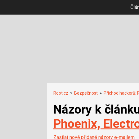
Člá
Root.cz
»
Bezpečnost
»
Příchod hackerů: 
Názory k článk
Phoenix, Electr
Zasílat nově přidané názory e-mailem