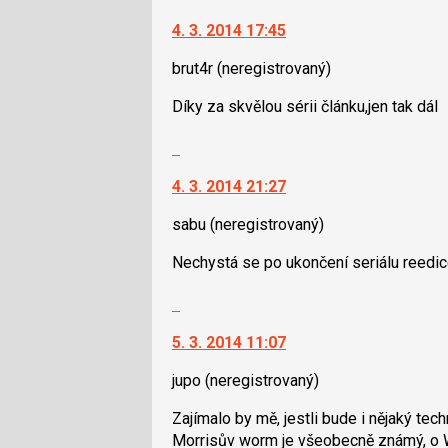
vlákno
následující
na
4. 3. 2014 17:45
a
další
P
nový
brut4r
(neregistrovaný)
pro
názor.
předchozí
K
Díky za skvělou sérii článku,jen tak dál
nový
navigaci
názor
lze
Skok
použít
na
i
4. 3. 2014 21:27
další
klávesy
nový
sabu
(neregistrovaný)
N
názor.
pro
K
Nechystá se po ukončení seriálu reedic
následující
navigaci
a
lze
Skok
P
použít
na
pro
i
5. 3. 2014 11:07
další
předchozí
klávesy
nový
jupo
(neregistrovaný)
nový
N
názor.
názor
pro
K
Zajímalo by mě, jestli bude i nějaký tec
následující
navigaci
Morrisův worm je všeobecně známý, o 