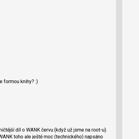
e formou knihy? :)
hničtější díl o WANK červu (když už jsme na root-u).
WANK toho ale ještě moc (technického) napsáno