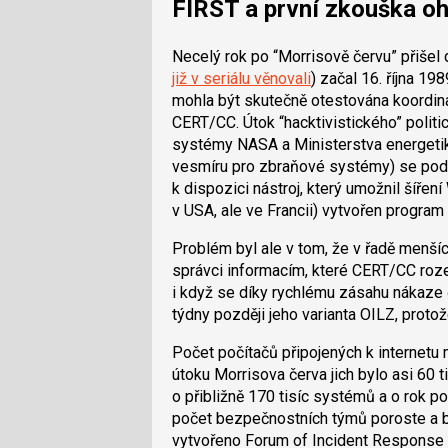
FIRST a první zkouška o
Necelý rok po “Morrisově červu” přišel 
již v seriálu věnovali
) začal 16. října 1
mohla být skutečně otestována koordi
CERT/CC. Útok “hacktivistického” politi
systémy NASA a Ministerstva energetiky
vesmíru pro zbraňové systémy) se podaři
k dispozici nástroj, který umožnil šířen
v USA, ale ve Francii) vytvořen program 
Problém byl ale v tom, že v řadě menšíc
správci informacím, které CERT/CC rozes
i když se díky rychlému zásahu nákaze 
týdny později jeho varianta OILZ, protož
Počet počítačů připojených k internetu
útoku Morrisova červa jich bylo asi 60 t
o přibližně 170 tisíc systémů a o rok po
počet bezpečnostních týmů poroste a bu
vytvořeno Forum of Incident Response 