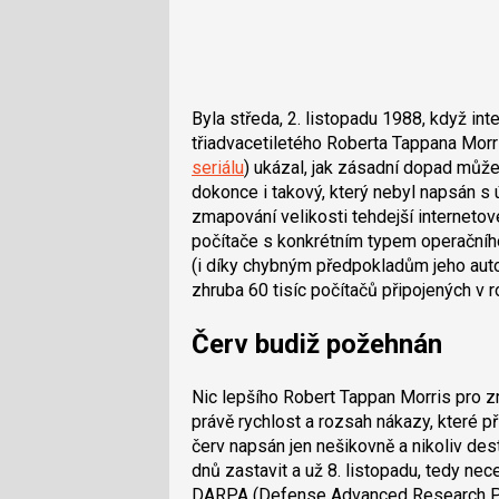
Byla středa, 2. listopadu 1988, když int
třiadvacetiletého Roberta Tappana Morr
seriálu
) ukázal, jak zásadní dopad může 
dokonce i takový, který nebyl napsán s
zmapování velikosti tehdejší internetov
počítače s konkrétním typem operačního
(i díky chybným předpokladům jeho auto
zhruba 60 tisíc počítačů připojených v r
Červ budiž požehnán
Nic lepšího Robert Tappan Morris pro z
právě rychlost a rozsah nákazy, které p
červ napsán jen nešikovně a nikoliv dest
dnů zastavit a už 8. listopadu, tedy nece
DARPA (Defense Advanced Research Pr