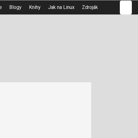
Hledat
e
Blogy
Knihy
Jak na Linux
Zdroják