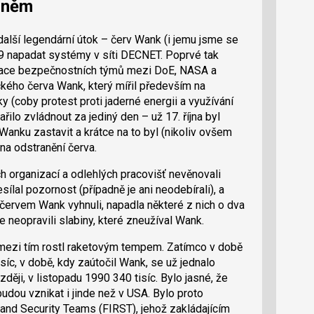
hněm
další legendární útok – červ Wank (i jemu jsme se
989 napadat systémy v síti DECNET. Poprvé tak
nace bezpečnostních týmů mezi DoE, NASA a
ckého červa Wank, který mířil především na
 (coby protest proti jaderné energii a využívání
lo zvládnout za jediný den – už 17. října byl
í Wanku zastavit a krátce na to byl (nikoliv ovšem
na odstranění červa.
h organizací a odlehlých pracovišť nevěnovali
ílal pozornost (případně je ani neodebírali), a
červem Wank vyhnuli, napadla některé z nich o dva
e neopravili slabiny, které zneužíval Wank.
 mezi tím rostl raketovým tempem. Zatímco v době
isíc, v době, kdy zaútočil Wank, se už jednalo
zději, v listopadu 1990 340 tisíc. Bylo jasné, že
dou vznikat i jinde než v USA. Bylo proto
and Security Teams (FIRST), jehož zakládajícím