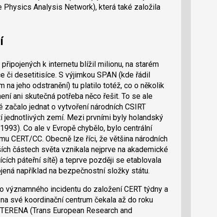
Physics Analysis Network), která také založila
í
ipojených k internetu blížil milionu, na starém
ce či desetitisíce. S výjimkou SPAN (kde řádil
 na jeho odstranění) tu platilo totéž, co o několik
není ani skutečná potřeba něco řešit. To se ale
é začalo jednat o vytvoření národních CSIRT
 jednotlivých zemí. Mezi prvními byly holandský
93). Co ale v Evropě chybělo, bylo centrální
u CERT/CC. Obecně lze říci, že většina národních
ších částech světa vznikala nejprve na akademické
cích páteřní sítě) a teprve později se etablovala
jená například na bezpečnostní složky státu.
o významného incidentu do založení CERT týdny a
na své koordinační centrum čekala až do roku
ci TERENA (Trans European Research and