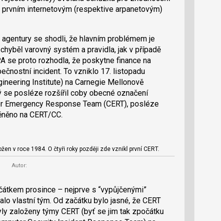
s prvním internetovým (respektive arpanetovým)
a agentury se shodli, že hlavním problémem je
chyběl varovný systém a pravidla, jak v případě
 se proto rozhodla, že poskytne finance na
ečnostní incident. To vzniklo 17. listopadu
gineering Institute) na Carnegie Mellonově
rý se posléze rozšířil coby obecné označení
er Emergency Response Team (CERT), posléze
měněno na CERT/CC.
žen v roce 1984. O čtyři roky později zde vznikl první CERT.
Autor:
čátkem prosince – nejprve s “vypůjčenými”
lo vlastní tým. Od začátku bylo jasné, že CERT
ly založeny týmy CERT (byť se jim tak zpočátku