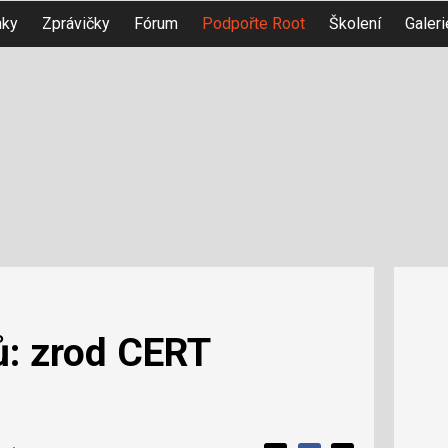
nky
Zprávičky
Fórum
Podpořte Root
Školení
Galeri
ů: zrod CERT