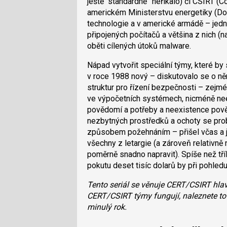
ještě “standardně” neříkalo) či CSIRT 
americkém Ministerstvu energetiky (DoE
technologie a v americké armádě – jedna
připojených počítačů a většina z nich (
oběti cílených útoků malware.
Nápad vytvořit speciální týmy, které b
v roce 1988 nový – diskutovalo se o ně
struktur pro řízení bezpečnosti – zejmé
ve výpočetních systémech, nicméně nee
povědomí a potřeby a neexistence pov
nezbytných prostředků a ochoty se pro
způsobem požehnáním – přišel včas a j
všechny z letargie (a zároveň relativn
poměrně snadno napravit). Spíše než tří
pokutu deset tisíc dolarů by při pohled
Tento seriál se věnuje CERT/CSIRT hlavn
CERT/CSIRT týmy fungují, naleznete to
minulý rok.