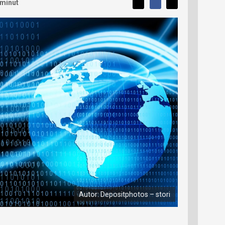
L
 minut
S
S
í
S
d
d
d
b
í
í
í
í
l
l
e
s
e
l
j
j
e
t
e
t
v
e
e
t
n
á
n
a
a
m
F
s
č
a
í
c
l
t
e
i
á
b
X
n
o
o
e
k
k
u
?
P
o
d
p
Autor: Depositphotos – stori
o
ř
t