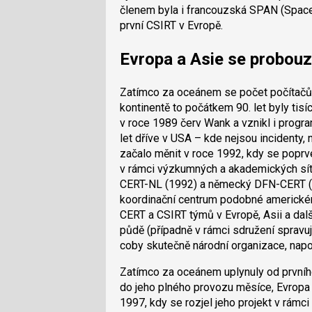
členem byla i francouzská SPAN (Space 
první CSIRT v Evropě.
Evropa a Asie se probouz
Zatímco za oceánem se počet počítačů př
kontinentě to počátkem 90. let byly tisí
v roce 1989 červ Wank a vznikl i program
let dříve v USA – kde nejsou incidenty, 
začalo měnit v roce 1992, kdy se poprv
v rámci výzkumných a akademických sítí
CERT-NL (1992) a německý DFN-CERT (19
koordinační centrum podobné americkém
CERT a CSIRT týmů v Evropě, Asii a dal
půdě (případně v rámci sdružení spravují
coby skutečně národní organizace, napo
Zatímco za oceánem uplynuly od prvníh
do jeho plného provozu měsíce, Evropa 
1997, kdy se rozjel jeho projekt v rám