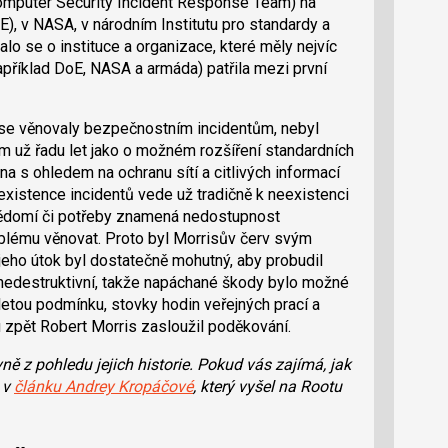
(Computer Security Incident Response Team) na
), v NASA, v národním Institutu pro standardy a
lo se o instituce a organizace, které měly nejvíc
například DoE, NASA a armáda) patřila mezi první
y se věnovaly bezpečnostním incidentům, nebyl
m už řadu let jako o možném rozšíření standardních
na s ohledem na ochranu sítí a citlivých informací
xistence incidentů vede už tradičně k neexistenci
ědomí či potřeby znamená nedostupnost
blému věnovat. Proto byl Morrisův červ svým
eho útok byl dostatečně mohutný, aby probudil
ě nedestruktivní, takže napáchané škody bylo možné
letou podmínku, stovky hodin veřejných prací a
u zpět Robert Morris zasloužil poděkování.
ě z pohledu jejich historie. Pokud vás zajímá, jak
 v
článku Andrey Kropáčové
, který vyšel na Rootu