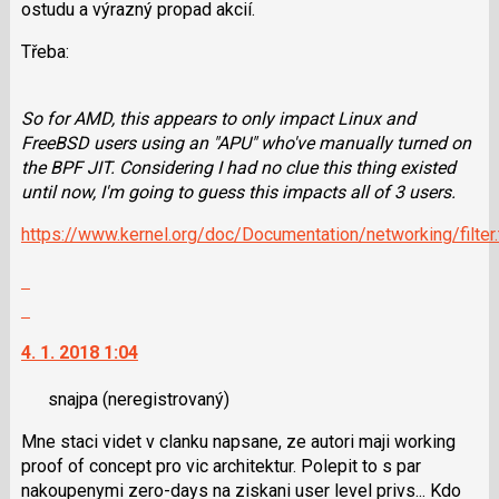
ostudu a výrazný propad akcií.
klávesy
N
Třeba:
pro
následující
a
So for AMD, this appears to only impact Linux and
P
FreeBSD users using an "APU" who've manually turned on
pro
the BPF JIT. Considering I had no clue this thing existed
předchozí
until now, I'm going to guess this impacts all of 3 users.
nový
https://www.kernel.org/doc/Documentation/networking/filter.
názor
Zobrazit
celé
Skok
vlákno
na
4. 1. 2018 1:04
další
nový
snajpa
(neregistrovaný)
názor.
K
Mne staci videt v clanku napsane, ze autori maji working
navigaci
proof of concept pro vic architektur. Polepit to s par
lze
nakoupenymi zero-days na ziskani user level privs... Kdo