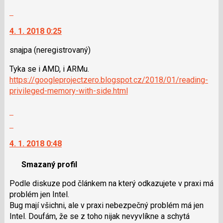
Skok
na
4. 1. 2018 0:25
další
nový
snajpa
(neregistrovaný)
názor.
K
Tyka se i AMD, i ARMu.
navigaci
https://googleprojectzero.blogspot.cz/2018/01/reading-
lze
privileged-memory-with-side.html
použít
i
Zobrazit
klávesy
celé
Skok
N
vlákno
na
pro
4. 1. 2018 0:48
další
následující
nový
a
Smazaný profil
názor.
P
K
Podle diskuze pod článkem na který odkazujete v praxi má
pro
navigaci
problém jen Intel.
předchozí
lze
Bug mají všichni, ale v praxi nebezpečný problém má jen
nový
použít
Intel. Doufám, že se z toho nijak nevyvlíkne a schytá
názor
i