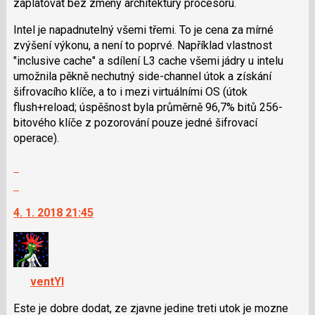
a
záplatovat bez změny architektury procesoru.
P
Intel je napadnutelný všemi třemi. To je cena za mírné
pro
zvýšení výkonu, a není to poprvé. Například vlastnost
předchozí
"inclusive cache" a sdílení L3 cache všemi jádry u intelu
nový
umožnila pěkně nechutný side-channel útok a získání
názor
šifrovacího klíče, a to i mezi virtuálními OS (útok
flush+reload; úspěšnost byla průměrně 96,7% bitů 256-
bitového klíče z pozorování pouze jedné šifrovací
operace).
Zobrazit
celé
Skok
vlákno
na
4. 1. 2018 21:45
další
nový
názor.
K
navigaci
ventYl
lze
použít
Este je dobre dodat, ze zjavne jedine treti utok je mozne