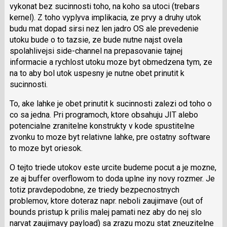
i
vykonat bez sucinnosti toho, na koho sa utoci (trebars
klávesy
kernel). Z toho vyplyva implikacia, ze prvy a druhy utok
N
budu mat dopad sirsi nez len jadro OS ale prevedenie
pro
utoku bude o to tazsie, ze bude nutne najst ovela
následující
spolahlivejsi side-channel na prepasovanie tajnej
a
informacie a rychlost utoku moze byt obmedzena tym, ze
P
na to aby bol utok uspesny je nutne obet prinutit k
pro
sucinnosti.
předchozí
To, ake lahke je obet prinutit k sucinnosti zalezi od toho o
nový
co sa jedna. Pri programoch, ktore obsahuju JIT alebo
názor
potencialne zranitelne konstrukty v kode spustitelne
zvonku to moze byt relativne lahke, pre ostatny software
to moze byt oriesok.
O tejto triede utokov este urcite budeme pocut a je mozne,
ze aj buffer overflowom to doda uplne iny novy rozmer. Je
totiz pravdepodobne, ze triedy bezpecnostnych
problemov, ktore doteraz napr. neboli zaujimave (out of
bounds pristup k prilis malej pamati nez aby do nej slo
narvat zaujimavy payload) sa zrazu mozu stat zneuzitelne