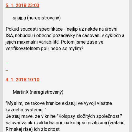
předchozí
5. 1. 2018 23:03
další
nový
nový
názor
snajpa
(neregistrovaný)
názor.
K
Pokud soucasti specifikace - nejlip uz nekde na urovni
navigaci
ISA, nebudou i obecne pozadavky na casovani v cyklech a
lze
jejich maximalni variabilita. Potom jsme zase ve
použít
verifikovatelnem poli, nebo se mylim?
i
klávesy
Zobrazit
N
celé
Skok
pro
vlákno
na
následující
4. 1. 2018 10:10
další
a
nový
P
MartinX
(neregistrovaný)
názor.
pro
K
předchozí
"Myslim, ze takove hranice existuji ve vyvoji vlastne
navigaci
nový
kazdeho systemu..."
lze
názor
Je zaujimave, ze v knihe "Kolapsy složitých společností"
použít
sa uvadza ako zakladna pricina kolapsu civilizacii (vratane
i
Rimskej rise) ich zlozitost.
klávesy