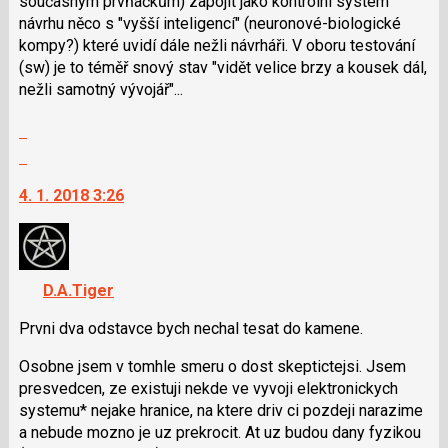
současným prvňáčkům) zapojit jako kontrolní systém
návrhu něco s "vyšší inteligencí" (neuronové-biologické
kompy?) které uvidí dále nežli návrháři. V oboru testování
(sw) je to téměř snový stav "vidět velice brzy a kousek dál,
nežli samotný vývojář"...
Zobrazit
celé
Skok
vlákno
na
4. 1. 2018 3:26
další
nový
názor.
K
navigaci
D.A.Tiger
lze
Prvni dva odstavce bych nechal tesat do kamene.
použít
i
Osobne jsem v tomhle smeru o dost skeptictejsi. Jsem
klávesy
presvedcen, ze existuji nekde ve vyvoji elektronickych
N
systemu* nejake hranice, na ktere driv ci pozdeji narazime
pro
a nebude mozno je uz prekrocit. At uz budou dany fyzikou
následující