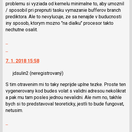
problemu si vyziada od kernelu minimalne to, aby umoznil
/ sposobil pri prepnuti tasku vymazanie bufferov branch
prediktora. Ale to nevylucuje, ze sa nenajde v buducnosti
iny sposob, ktorym mozno "na dialku" procesor takto
nechutne osalit.
Zobrazit
celé
Skok
vlákno
na
7. 1. 2018 15:58
další
nový
jdsulin2
(neregistrovaný)
názor.
K
S tim otravenim mi to taky neprijde uplne tezke. Proste ten
navigaci
vygenerovany kod budes volat s validni adresou nekolikrat
lze
a pak mu tam posles jednou nevalidni. Ale nvm no, takhle
použít
bych si to predstavoval teoreticky, jestli to bude fungovat,
i
netusim.
klávesy
N
Zobrazit
pro
celé
Skok