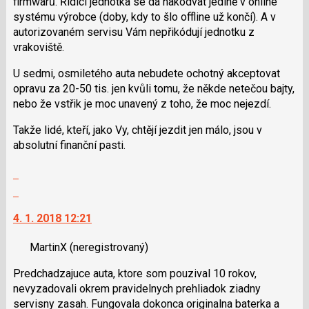
firmwarů. Řídicí jednotka se dá nakódvat jedině v online
pro
systému výrobce (doby, kdy to šlo offline už končí). A v
předchozí
autorizovaném servisu Vám nepřikódují jednotku z
nový
vrakoviště.
názor
U sedmi, osmiletého auta nebudete ochotný akceptovat
opravu za 20-50 tis. jen kvůli tomu, že někde netečou bajty,
nebo že vstřik je moc unavený z toho, že moc nejezdí.
Takže lidé, kteří, jako Vy, chtějí jezdit jen málo, jsou v
absolutní finanční pasti.
Zobrazit
celé
Skok
vlákno
na
4. 1. 2018 12:21
další
nový
MartinX
(neregistrovaný)
názor.
K
Predchadzajuce auta, ktore som pouzival 10 rokov,
navigaci
nevyzadovali okrem pravidelnych prehliadok ziadny
lze
servisny zasah. Fungovala dokonca originalna baterka a