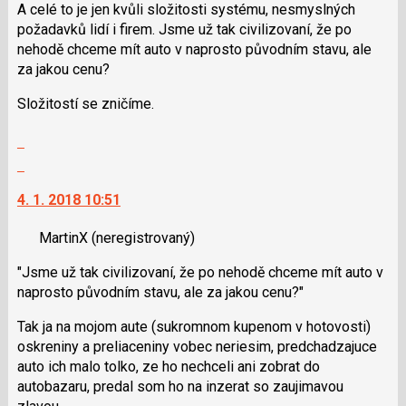
A celé to je jen kvůli složitosti systému, nesmyslných
požadavků lidí i firem. Jsme už tak civilizovaní, že po
nehodě chceme mít auto v naprosto původním stavu, ale
za jakou cenu?
Složitostí se zničíme.
Zobrazit
celé
Skok
vlákno
na
4. 1. 2018 10:51
další
nový
MartinX
(neregistrovaný)
názor.
K
"Jsme už tak civilizovaní, že po nehodě chceme mít auto v
navigaci
naprosto původním stavu, ale za jakou cenu?"
lze
použít
Tak ja na mojom aute (sukromnom kupenom v hotovosti)
i
oskreniny a preliaceniny vobec neriesim, predchadzajuce
klávesy
auto ich malo tolko, ze ho nechceli ani zobrat do
N
autobazaru, predal som ho na inzerat so zaujimavou
pro