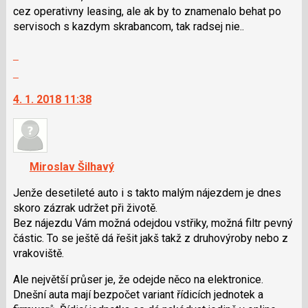
klávesy
cez operativny leasing, ale ak by to znamenalo behat po
N
servisoch s kazdym skrabancom, tak radsej nie..
pro
následující
Zobrazit
a
celé
Skok
P
vlákno
na
pro
4. 1. 2018 11:38
další
předchozí
nový
nový
názor.
názor
K
navigaci
Miroslav Šilhavý
lze
použít
Jenže desetileté auto i s takto malým nájezdem je dnes
i
skoro zázrak udržet při životě.
klávesy
Bez nájezdu Vám možná odejdou vstřiky, možná filtr pevný
N
částic. To se ještě dá řešit jakš takž z druhovýroby nebo z
pro
vrakoviště.
následující
Ale největší průser je, že odejde něco na elektronice.
a
Dnešní auta mají bezpočet variant řídicích jednotek a
P