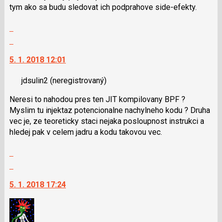
tym ako sa budu sledovat ich podprahove side-efekty.
Zobrazit
celé
Skok
vlákno
na
5. 1. 2018 12:01
další
nový
jdsulin2
(neregistrovaný)
názor.
K
Neresi to nahodou pres ten JIT kompilovany BPF ?
navigaci
Myslim tu injektaz potencionalne nachylneho kodu ? Druha
lze
vec je, ze teoreticky staci nejaka posloupnost instrukci a
použít
hledej pak v celem jadru a kodu takovou vec.
i
klávesy
Zobrazit
N
celé
Skok
pro
vlákno
na
následující
5. 1. 2018 17:24
další
a
nový
P
názor.
pro
K