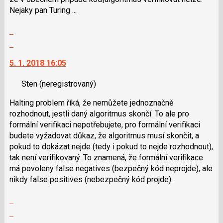
klávesy
Nejaky pan Turing ...
N
Zobrazit
pro
celé
následující
Skok
vlákno
a
na
5. 1. 2018 16:05
P
další
pro
nový
Sten
(neregistrovaný)
předchozí
názor.
nový
K
Halting problem říká, že nemůžete jednoznačně
názor
navigaci
rozhodnout, jestli daný algoritmus skončí. To ale pro
lze
formální verifikaci nepotřebujete, pro formální verifikaci
použít
budete vyžadovat důkaz, že algoritmus musí skončit, a
i
pokud to dokázat nejde (tedy i pokud to nejde rozhodnout),
klávesy
tak není verifikovaný. To znamená, že formální verifikace
N
má povoleny false negatives (bezpečný kód neprojde), ale
pro
nikdy false positives (nebezpečný kód projde).
následující
a
Zobrazit
P
celé
Skok
pro
vlákno
na