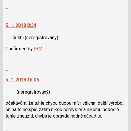
pro
použít
Zobrazit
předchozí
i
celé
Skok
nový
klávesy
vlákno
na
názor
N
5. 1. 2018 8:34
další
pro
nový
následující
dushi
(neregistrovaný)
názor.
a
K
P
Confirmed by
IBM
navigaci
pro
lze
Zobrazit
předchozí
použít
celé
Skok
nový
i
vlákno
na
názor
klávesy
5. 1. 2018 15:06
další
N
nový
pro
. .
(neregistrovaný)
názor.
následující
K
a
očekávám, že tuhle chybu budou mít i všichni další výrobci,
navigaci
P
on na to nejspíš zatím nikdo nemyslel a nikomu nedošlo
lze
pro
tohle zneužití, chyba je opravdu hodně nápaditá.
použít
předchozí
i
Zobrazit
nový