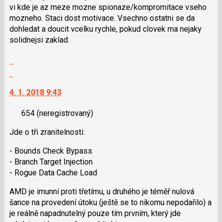
použít
vi kde je az meze mozne spionaze/kompro­mitace vseho
i
mozneho. Staci dost motivace. Vsechno ostatni se da
klávesy
dohledat a doucit vcelku rychle, pokud clovek ma nejaky
N
solidnejsi zaklad.
pro
následující
Zobrazit
a
celé
Skok
P
vlákno
na
pro
4. 1. 2018 9:43
další
předchozí
nový
nový
654
(neregistrovaný)
názor.
názor
K
Jde o tři zranitelnosti:
navigaci
lze
- Bounds Check Bypass
použít
- Branch Target Injection
i
- Rogue Data Cache Load
klávesy
N
AMD je imunní proti třetímu, u druhého je téměř nulová
pro
šance na provedení útoku (ještě se to nikomu nepodařilo) a
následující
je reálně napadnutelný pouze tím prvním, který jde