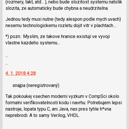
(rozmery, takt, atd... ), nebo bude slozitost systemu natolik
a
slozita, ze automaticky bude chybna a neudrzitelna.
P
pro
Jednou tedy musi nutne (tedy alespon podle mych uvach)
předchozí
nesemu technologickemu rozletu dojit vitr v plachtach....
nový
názor
*) pozn.: Myslim, ze takove hranice existuji ve vyvoji
vlastne kazdeho systemu...
Zobrazit
celé
Skok
vlákno
na
4. 1. 2018 4:28
další
nový
snajpa
(neregistrovaný)
názor.
K
Tak pokoukej vsechen moderni vyzkum v CompSci okolo
navigaci
formalni verifikovatelnosti kodu i navrhu. Potrebujem lepsi
lze
nastroje, lopata typu C, ani Java, nas pres tyhle h*vna
použít
neprebrodi. A to samy Verilog, VHDL.
i
klávesy
Zobrazit