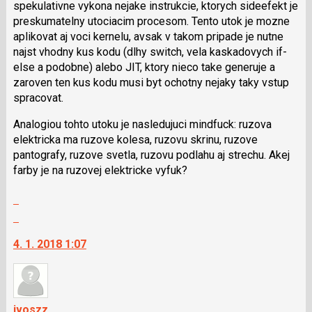
spekulativne vykona nejake instrukcie, ktorych sideefekt je
preskumatelny utociacim procesom. Tento utok je mozne
aplikovat aj voci kernelu, avsak v takom pripade je nutne
najst vhodny kus kodu (dlhy switch, vela kaskadovych if-
else a podobne) alebo JIT, ktory nieco take generuje a
zaroven ten kus kodu musi byt ochotny nejaky taky vstup
spracovat.
Analogiou tohto utoku je nasledujuci mindfuck: ruzova
elektricka ma ruzove kolesa, ruzovu skrinu, ruzove
pantografy, ruzove svetla, ruzovu podlahu aj strechu. Akej
farby je na ruzovej elektricke vyfuk?
Zobrazit
celé
Skok
vlákno
na
4. 1. 2018 1:07
další
nový
názor.
K
navigaci
ivoszz