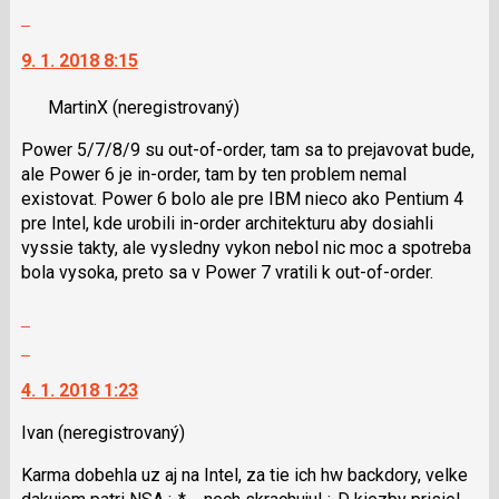
klávesy
celé
Skok
názor
N
vlákno
na
pro
9. 1. 2018 8:15
další
následující
nový
a
MartinX
(neregistrovaný)
názor.
P
K
pro
Power 5/7/8/9 su out-of-order, tam sa to prejavovat bude,
navigaci
předchozí
ale Power 6 je in-order, tam by ten problem nemal
lze
nový
existovat. Power 6 bolo ale pre IBM nieco ako Pentium 4
použít
názor
pre Intel, kde urobili in-order architekturu aby dosiahli
i
vyssie takty, ale vysledny vykon nebol nic moc a spotreba
klávesy
bola vysoka, preto sa v Power 7 vratili k out-of-order.
N
pro
Zobrazit
následující
celé
Skok
a
vlákno
na
P
4. 1. 2018 1:23
další
pro
nový
předchozí
Ivan
(neregistrovaný)
názor.
nový
K
Karma dobehla uz aj na Intel, za tie ich hw backdory, velke
názor
navigaci