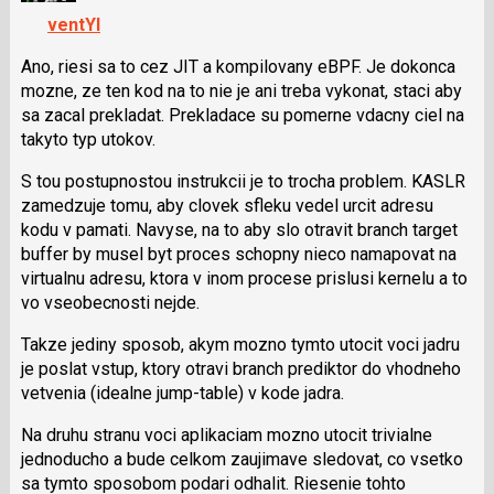
předchozí
navigaci
ventYl
nový
lze
názor
použít
Ano, riesi sa to cez JIT a kompilovany eBPF. Je dokonca
i
mozne, ze ten kod na to nie je ani treba vykonat, staci aby
klávesy
sa zacal prekladat. Prekladace su pomerne vdacny ciel na
N
takyto typ utokov.
pro
S tou postupnostou instrukcii je to trocha problem. KASLR
následující
zamedzuje tomu, aby clovek sfleku vedel urcit adresu
a
kodu v pamati. Navyse, na to aby slo otravit branch target
P
buffer by musel byt proces schopny nieco namapovat na
pro
virtualnu adresu, ktora v inom procese prislusi kernelu a to
předchozí
vo vseobecnosti nejde.
nový
názor
Takze jediny sposob, akym mozno tymto utocit voci jadru
je poslat vstup, ktory otravi branch prediktor do vhodneho
vetvenia (idealne jump-table) v kode jadra.
Na druhu stranu voci aplikaciam mozno utocit trivialne
jednoducho a bude celkom zaujimave sledovat, co vsetko
sa tymto sposobom podari odhalit. Riesenie tohto