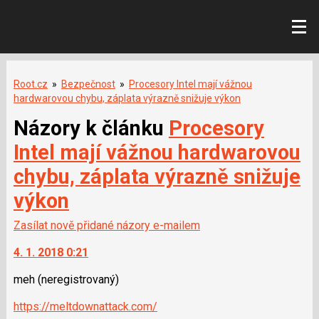
Root.cz
»
Bezpečnost
»
Procesory Intel mají vážnou
hardwarovou chybu, záplata výrazně snižuje výkon
Názory k článku
Procesory
Intel mají vážnou hardwarovou
chybu, záplata výrazně snižuje
výkon
Zasílat nově přidané názory e-mailem
4. 1. 2018 0:21
meh
(neregistrovaný)
https://meltdownattack.com/