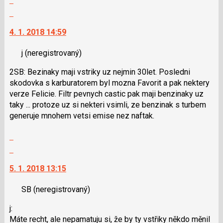
P
celé
Skok
pro
vlákno
na
předchozí
4. 1. 2018 14:59
další
nový
nový
názor
j
(neregistrovaný)
názor.
K
2SB: Bezinaky maji vstriky uz nejmin 30let. Posledni
navigaci
skodovka s karburatorem byl mozna Favorit a pak nektery
lze
verze Felicie. Filtr pevnych castic pak maji benzinaky uz
použít
taky ... protoze uz si nekteri vsimli, ze benzinak s turbem
i
generuje mnohem vetsi emise nez naftak.
klávesy
N
Zobrazit
pro
celé
Skok
následující
vlákno
na
a
5. 1. 2018 13:15
další
P
nový
pro
SB
(neregistrovaný)
názor.
předchozí
K
nový
j:
navigaci
názor
Máte recht, ale nepamatuju si, že by ty vstřiky někdo měnil