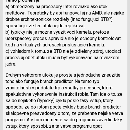
Tento problem je:
a) obmedzeny na procesory Intel rovnako ako utok
meltdown. Teoreticky by asi fungoval aj na AMD, ale nejake
drobne architektonicke rozdiely (inac fungujuci BTB?)
sposobuju, ze ten utok nejde replikovat.
b) typicky nie je mozne vyuzit voci kernelu, pretoze
userspacovy proces spravidla nie je schopny kontrolovat
kod na virtualnych adresach prislusiacich kernelu.
c) vzhladom k tomu, ze BTB nie je zdielany zdroj, utociaci
proces aj obet utoku musia byt vykonavane na rovnakom
jadre.
Druhym vektorom utoku je proste a jednoduche zneuzitie
toho ako funguje branch prediktor. Na tento typ
zranitelnosti v podstate trpia vsetky procesory, ktore
spekulativne vykonavanie instrukcii robia. Tam ide o to, ze
sa do nejakeho (typicky) cyklu posle taky vstup, ktory
sposobi, ze po istom pocte cyklov bude branch predictor
skalopevne presvedceny o tom, ze prebehne nejaka vetva
programu. A v tom momente sa do programu zavedie taky
vstup, ktory sposobi, ze ta vetva programu opat