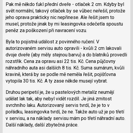
pro
Pak mě někdo ťukl přední dveře - otlaček 2 cm. Kdyby byl
předchozí
svět normální, takový otlaček by se vůbec neřešil, protože
nový
jeho oprava prakticky nic nepřinese. Ale řešit jsem to
názor
musel, protože jinak by mi leasingovka odečetla spoustu
peněz za poškození při navracení vozu.
Byla to pojistná událost z povinného ručení. V
autorizovaném servisu auto opravili - kvůli 2 cm lakovali
dvoje dveře (aby měly stejnou barvu) a do blatníků provedli
rozstřik. Cena za opravu asi 22 tis. Kč. Cena půjčovny
náhradního auta asi dalších 8 tis. Kč. Suma sumárum, kvůli
kravině, která by se podle mě neměla řešit, pojišťovna
vytopila 30 tis. Kč. A ty zase někde musejí vybrat.
Druhou peripetií je, že u pastelových metalíz neumějí
udělat lak tak, aby nebyl vidět rozdíl. Je jiná zrnitost
svrchního laku. Autorizovaný servis tvrdí, že je to v
pořádku, leasingovka tvrdí, že ne. Takže auto už je po třetí
v servisu, a na náklady servisu mám po třetí náhradní auto.
Další náklady, další zbytečná práce.