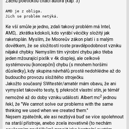
Začnu poetickou citací autora (kap. 3)
předchozí
navigaci
nový
lze
AMD je z obliga.

názor
Jich se problém netýká.
použít
i
Ke vší smůle je jedno, zdali takový problém má Intel,
klávesy
AMD,.. zkrátka kdokoli, kdo vyrábí věcičky složitý jak
N
raketoplán. Myslím, že Mooreův zákon platí i s malým
pro
dovětkem, že se složitostí roste pravděpodobnost vzniku
následující
nějaké chybky. Nemyslím tím výrobní chybu jako třeba
a
jeden mžourající pixlík v 4k displeji, ale celkově
P
systémovou (koncepční) chybu (s mnohem horšími
pro
důsledky), kdy skupina návrhářů prostě nedohlédne až do
předchozí
budoucího provozu složitého stroječku.
nový
Jakožto současný SWtestér/amatér mám obavu, že ani
názor
vymyslet takovéto testy, tj. překročit vlastní stín, je téměř
2
nemožné až do doby vzniku události. Albert mc
jednou
řekl, že "We cannot solve our problems with the same
thinking we used when we created them."
Nejsem zpátečník, ale asi nezbývá buď se více spolehnout
na starší přístroje, anebo zcela inovativně (to nechám