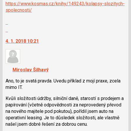
https://www.kosmas.cz/knihy/149243/kolapsy-slozitych-
N
spolecnosti/
pro
následující
Zobrazit
a
celé
Skok
P
vlákno
na
pro
4. 1. 2018 10:21
další
předchozí
nový
nový
názor.
názor
K
navigaci
Miroslav Šilhavý
lze
použít
Ano, to je svatá pravda. Uvedu příklad z mojí praxe, zcela
i
mimo IT.
klávesy
Kvůli složitosti údržby, silniční daně, starostí s prodejem a
N
papírování (včetně odpovědnosti za neprovedený převod
pro
na nového majitele pod pokutou), pořídil jsem auto na
následující
operativní leasing. Je to důsledek složitosti, ale vlastně
a
našel jsem dobré řešení za dobrou cenu.
P