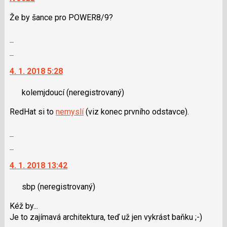
lze
Že by šance pro POWER8/9?
použít
i
Zobrazit
klávesy
celé
Skok
N
vlákno
na
pro
4. 1. 2018 5:28
další
následující
nový
a
kolemjdoucí
(neregistrovaný)
názor.
P
K
pro
RedHat si to
nemyslí
(viz konec prvního odstavce).
navigaci
předchozí
lze
nový
Zobrazit
použít
názor
celé
Skok
i
vlákno
na
klávesy
4. 1. 2018 13:42
další
N
nový
pro
sbp
(neregistrovaný)
názor.
následující
K
a
Kéž by...
navigaci
P
Je to zajímavá architektura, teď už jen vykrást baňku ;-)
lze