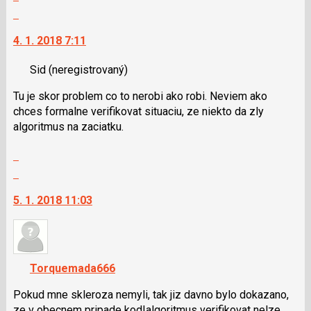
N
celé
Skok
pro
vlákno
na
následující
4. 1. 2018 7:11
další
a
nový
P
Sid
(neregistrovaný)
názor.
pro
K
předchozí
Tu je skor problem co to nerobi ako robi. Neviem ako
navigaci
nový
chces formalne verifikovat situaciu, ze niekto da zly
lze
názor
algoritmus na zaciatku.
použít
i
Zobrazit
klávesy
celé
Skok
N
vlákno
na
pro
5. 1. 2018 11:03
další
následující
nový
a
názor.
P
K
pro
navigaci
Torquemada666
předchozí
lze
nový
použít
Pokud mne skleroza nemyli, tak jiz davno bylo dokazano,
názor
i
ze v obecnem pripade kod|algoritmus verifikovat nelze.