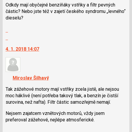
navigaci
Odkdy mají obyčejné benzíňáky vstřiky a filtr pevných
lze
částic? Nebo jste též v zajetí českého syndromu „levného“
použít
dieselu?
i
klávesy
Zobrazit
N
celé
Skok
pro
vlákno
na
následující
4. 1. 2018 14:07
další
a
nový
P
názor.
pro
K
předchozí
navigaci
Miroslav Šilhavý
nový
lze
názor
použít
Tak zážehové motory mají vstřiky zcela jistě, ale nejsou
i
moc háklivé (není potřeba takový tlak, a benzín je čistší
klávesy
surovina, než nafta). Filtr částic samozřejmě nemají.
N
Nejsem zajatcem vznětových motorů, vždy jsem
pro
preferoval zážehové, nejlépe atmosferické.
následující
a
Zobrazit