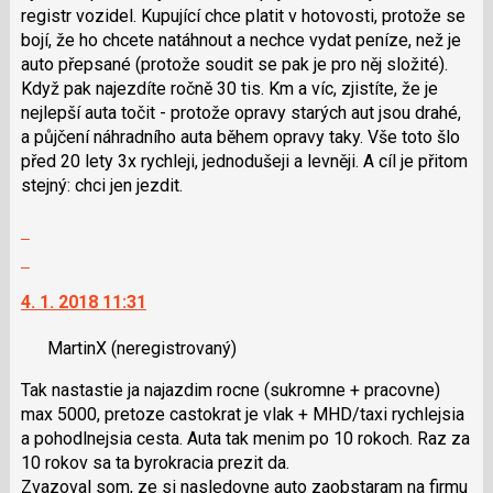
P
registr vozidel. Kupující chce platit v hotovosti, protože se
pro
bojí, že ho chcete natáhnout a nechce vydat peníze, než je
předchozí
auto přepsané (protože soudit se pak je pro něj složité).
nový
Když pak najezdíte ročně 30 tis. Km a víc, zjistíte, že je
názor
nejlepší auta točit - protože opravy starých aut jsou drahé,
a půjčení náhradního auta během opravy taky. Vše toto šlo
před 20 lety 3x rychleji, jednodušeji a levněji. A cíl je přitom
stejný: chci jen jezdit.
Zobrazit
celé
Skok
vlákno
na
4. 1. 2018 11:31
další
nový
MartinX
(neregistrovaný)
názor.
K
Tak nastastie ja najazdim rocne (sukromne + pracovne)
navigaci
max 5000, pretoze castokrat je vlak + MHD/taxi rychlejsia
lze
a pohodlnejsia cesta. Auta tak menim po 10 rokoch. Raz za
použít
10 rokov sa ta byrokracia prezit da.
i
Zvazoval som, ze si nasledovne auto zaobstaram na firmu