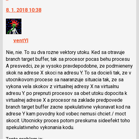
následující
vlákno
na
a
8. 1. 2018 10:38
další
P
nový
pro
názor.
předchozí
K
nový
navigaci
ventYl
názor
lze
použít
Nie, nie. To su dva rozne vektory utoku. Ked sa otravuje
i
branch target buffer, tak sa procesor pocas behu procesu
klávesy
A presvedci, ze je vysoko pravdepodobne, ze podmieneny
N
skok na adrese X skoci na adresu Y. To sa docieli tak, ze v
pro
utocnikovom procese sa naaranzuje situacia tak, ze sa
následující
vykona vela skokov z virtualnej adresy X na virtualnu
a
adresu Y. po prepnuti procesov sa obet utoku dopocita k
P
virtualnej adrese X a procesor na zaklade predpovede
pro
branch target buffer zacne spekulativne vykonavat kod na
předchozí
adrese Y kam povodny kod vobec nemusi chciet / moct
nový
skocit. Utocnicky proces potom preskuma sideefekt toho
názor
spekulativneho vykonania kodu.