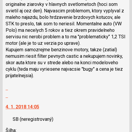
použít
originalne ziarovky v hlavnych svetlometoch (hoci som
i
svietil aj cez den). Najvascim problemom, ktory vyplyval z
klávesy
maleho najazdu, bolo hrdzavenie brzdovych kotucov, ale
N
STK to preslo, tak som to neriesil. Momentalne auto (VW
pro
Polo) ma necelych 5 rokov a tiez okrem pravidelneho
následující
servisu nic nerobi problem a to ma "problematicky" 1,2 TSI
a
motor (ale je to uz verzia po uprave).
P
Kupujem samozrejme benzinove motory, takze (zatial)
pro
nemusim riesit filter pevnych castic a nekupujem novinky,
předchozí
skor auta ktore su v strede alebo na konci modeloveho
nový
cyklu (teda maju vyriesene najvacsie "bugy" a cena je tiez
názor
prijatelnejsia).
Zobrazit
celé
Skok
vlákno
na
4. 1. 2018 14:05
další
nový
SB
(neregistrovaný)
názor.
K
Šilha: