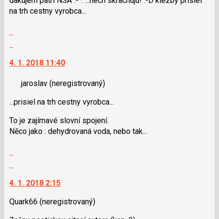
dakujem patri NSA :-*. ...nech skrachuju! :-D kiezby prisiel
lze
na trh cestny vyrobca...
použít
i
Zobrazit
klávesy
celé
Skok
N
vlákno
na
pro
4. 1. 2018 11:40
další
následující
nový
a
jaroslav
(neregistrovaný)
názor.
P
K
...prisiel na trh cestny vyrobca...
pro
navigaci
předchozí
lze
To je zajímavé slovní spojení.
nový
použít
Něco jako : dehydrovaná voda, nebo tak...
názor
i
klávesy
Zobrazit
N
celé
Skok
pro
vlákno
na
následující
4. 1. 2018 2:15
další
a
nový
Quark66
(neregistrovaný)
P
názor.
pro
K