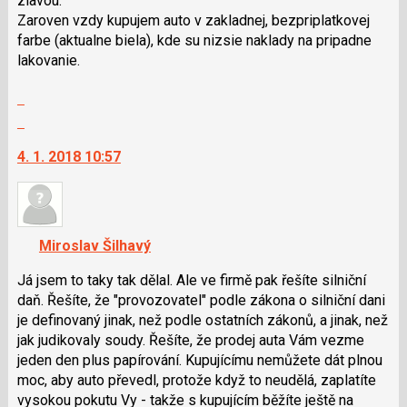
zlavou.
následující
Zaroven vzdy kupujem auto v zakladnej, bezpriplatkovej
a
farbe (aktualne biela), kde su nizsie naklady na pripadne
P
lakovanie.
pro
předchozí
Zobrazit
nový
celé
Skok
názor
vlákno
na
4. 1. 2018 10:57
další
nový
názor.
K
navigaci
Miroslav Šilhavý
lze
použít
Já jsem to taky tak dělal. Ale ve firmě pak řešíte silniční
i
daň. Řešíte, že "provozovatel" podle zákona o silniční dani
klávesy
je definovaný jinak, než podle ostatních zákonů, a jinak, než
N
jak judikovaly soudy. Řešíte, že prodej auta Vám vezme
pro
jeden den plus papírování. Kupujícímu nemůžete dát plnou
následující
moc, aby auto převedl, protože když to neudělá, zaplatíte
a
vysokou pokutu Vy - takže s kupujícím běžíte ještě na