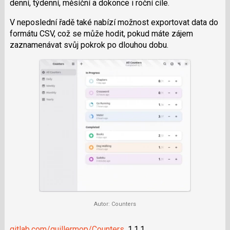
denní, týdenní, měsíční a dokonce i roční cíle.
i
V neposlední řadě také nabízí možnost exportovat data do
formátu CSV, což se může hodit, pokud máte zájem
zaznamenávat svůj pokrok po dlouhou dobu.
Autor: Counters
gitlab.com/guillermop/Counters
, 1.1.1