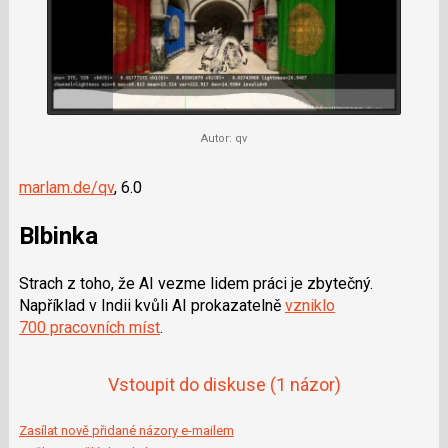
Autor: qv
marlam.de/qv
, 6.0
Blbinka
Strach z toho, že AI vezme lidem práci je zbytečný.
Například v Indii kvůli AI prokazatelně
vzniklo
700 pracovních míst
.
Vstoupit do diskuse
(1 názor)
Zasílat nově přidané názory e-mailem