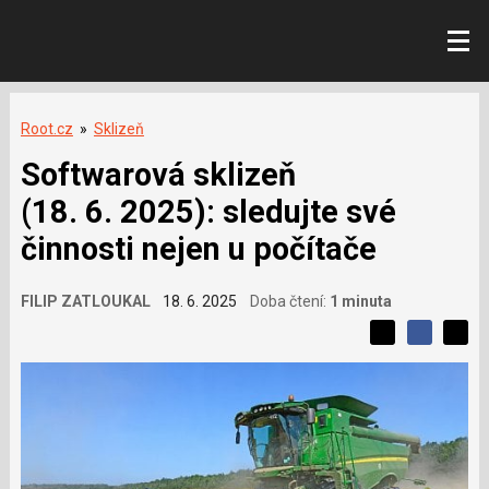
Root.cz
»
Sklizeň
Softwarová sklizeň
(18. 6. 2025): sledujte své
činnosti nejen u počítače
FILIP ZATLOUKAL
18. 6. 2025
Doba čtení:
1 minuta
L
S
S
í
S
d
d
d
b
í
í
í
í
l
l
e
s
e
l
j
j
e
t
e
t
v
e
e
t
n
á
n