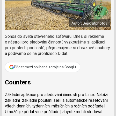
a
a
m
F
s
č
a
í
c
l
t
e
i
á
b
X
Autor: Depositphotos
n
o
o
e
k
k
Sonda do světa otevřeného softwaru. Dnes si řekneme
u
?
o nástroji pro sledování činností, vyzkoušíme si aplikaci
P
pro poslech podcastů, přejmenujeme si obrazové soubory
o
a podíváme se na prohlížeč 2D dat.
d
p
o
Přidat mezi oblíbené zdroje na Googlu
ř
t
Counters
e
r
e
Základní aplikace pro sledování činností pro Linux. Nabízí
d
základní základní počítání sérií a automatické resetování
a
všech denních, týdenních, měsíčních a ročních počítadel.
k
Umožňuje přidat více počítadel, abyste mohli sledovat
c