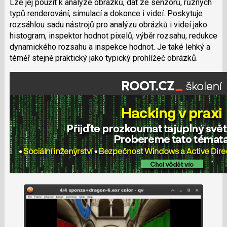
Lze jej použít k analýze obrázků, dat ze senzorů, různých
typů renderování, simulací a dokonce i videí. Poskytuje
rozsáhlou sadu nástrojů pro analýzu obrázků i videí jako
histogram, inspektor hodnot pixelů, výběr rozsahu, redukce
dynamického rozsahu a inspekce hodnot. Je také lehký a
téměř stejně praktický jako typický prohlížeč obrázků.