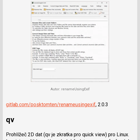
Autor: renameUsingExif
gitlab.com/posktomten/rena­meusingexif
, 2.0.3
qv
Prohlížeč 2D dat (qv je zkratka pro quick view) pro Linux.