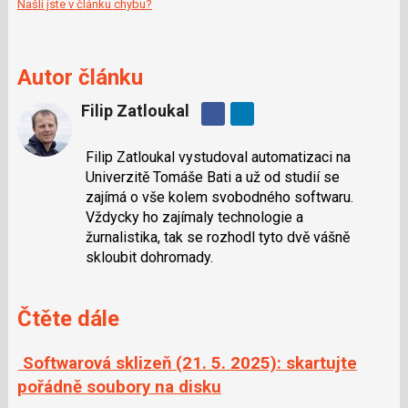
Našli jste v článku chybu?
Autor článku
Filip Zatloukal
Sdílejte
na
Filip Zatloukal vystudoval automatizaci na
Facebooku
Univerzitě Tomáše Bati a už od studií se
zajímá o vše kolem svobodného softwaru.
Vždycky ho zajímaly technologie a
žurnalistika, tak se rozhodl tyto dvě vášně
skloubit dohromady.
Čtěte dále
Softwarová sklizeň (21. 5. 2025): skartujte
pořádně soubory na disku