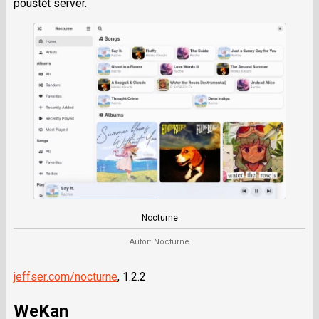
pouštět server.
Nocturne
Autor: Nocturne
jeffser.com/nocturne
, 1.2.2
WeKan