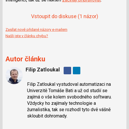
Vstoupit do diskuse
(1 názor)
Zasílat nově přidané názory e-mailem
Našli jste v článku chybu?
Autor článku
Filip Zatloukal
Sdílejte
na
Filip Zatloukal vystudoval automatizaci na
Facebooku
Univerzitě Tomáše Bati a už od studií se
zajímá o vše kolem svobodného softwaru.
Vždycky ho zajímaly technologie a
žurnalistika, tak se rozhodl tyto dvě vášně
skloubit dohromady.