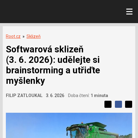
Root.cz
»
Sklizeň
Softwarová sklizeň
(3. 6. 2026): udělejte si
brainstorming a utřiďte
myšlenky
FILIP ZATLOUKAL
3. 6. 2026
Doba čtení:
1 minuta
L
S
S
í
S
d
d
d
b
í
í
í
í
l
l
e
s
e
l
j
j
e
t
t