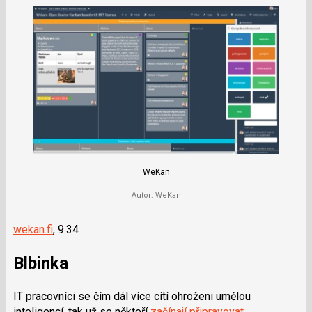
WeKan
Autor: WeKan
wekan.fi
, 9.34
Blbinka
IT pracovníci se čím dál více cítí ohroženi umělou
inteligencí, tak už se někteří
začínají připravovat
.