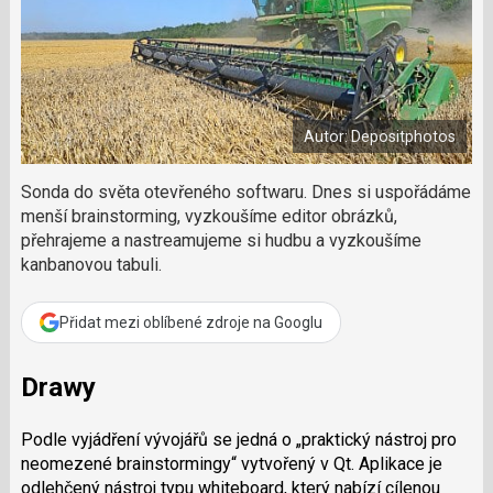
e
v
e
e
t
n
á
n
a
a
m
F
s
č
a
í
c
l
t
e
i
á
b
X
Autor: Depositphotos
n
o
o
e
k
k
Sonda do světa otevřeného softwaru. Dnes si uspořádáme
u
?
menší brainstorming, vyzkoušíme editor obrázků,
P
přehrajeme a nastreamujeme si hudbu a vyzkoušíme
o
kanbanovou tabuli.
d
p
o
Přidat mezi oblíbené zdroje na Googlu
ř
t
Drawy
e
r
e
Podle vyjádření vývojářů se jedná o „praktický nástroj pro
d
neomezené brainstormingy“ vytvořený v Qt. Aplikace je
a
odlehčený nástroj typu whiteboard, který nabízí cílenou
k