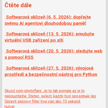
Čtěte dále
Softwarová sklizeň (6. 5. 2026): dopřejte
svému AI agentovi dlouhodobou paměť
Softwarová sklizeň (13. 5. 2026): emulujte
virtuální USB zařízení po síti
Softwarová sklizeň (20. 5. 2026): sledujte web
s pomocí RSS
Softwarová sklizeň (27. 5. 2026): vývojové
prostředí a bezpečnostní nástroj pro Python
Skusil som photoflare. Je to tak pomale az je to
nepouzitelne. Stetec, select, kazdy tool sposobuje lag.
Spravit sepiovy filter trva viac ako 10 sekund.
hulvat