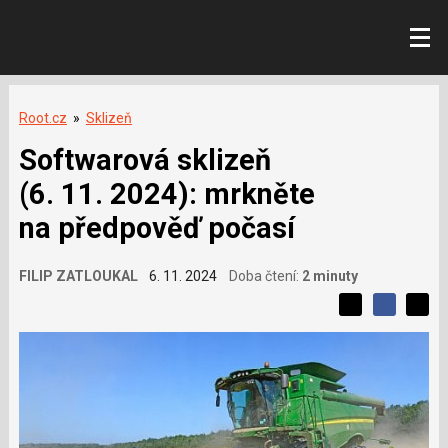
Root.cz
»
Sklizeň
Softwarová sklizeň
(6. 11. 2024): mrkněte
na předpověď počasí
FILIP ZATLOUKAL
6. 11. 2024
Doba čtení:
2 minuty
L
S
S
í
S
d
d
d
b
í
í
í
í
l
l
e
s
e
l
j
j
e
t
e
t
v
e
e
t
n
á
n