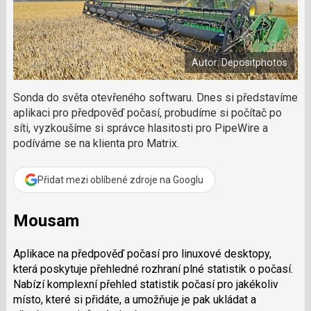
a
a
m
F
s
č
a
í
c
l
t
e
i
á
b
X
Autor: Depositphotos
n
o
o
e
k
k
Sonda do světa otevřeného softwaru. Dnes si představíme
u
?
aplikaci pro předpověď počasí, probudíme si počítač po
P
síti, vyzkoušíme si správce hlasitosti pro PipeWire a
o
podíváme se na klienta pro Matrix.
d
p
o
Přidat mezi oblíbené zdroje na Googlu
ř
t
Mousam
e
r
e
Aplikace na předpověď počasí pro linuxové desktopy,
d
která poskytuje přehledné rozhraní plné statistik o počasí.
a
Nabízí komplexní přehled statistik počasí pro jakékoliv
k
místo, které si přidáte, a umožňuje je pak ukládat a
c