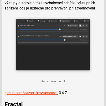
výstupy a zdroje a také rozbalovací nabídku výstupních
zařízení, což je užitečné pro přehrávání při streamování.
Autor: pwvucontrol
github.com/saivert/pwvucontrol
, 0.4.7
Fractal