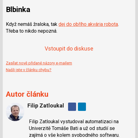
Blbinka
Když nemáš žraloka, tak
dej do obřího akvária robota
.
Třeba to nikdo nepozná.
Vstoupit do diskuse
Zasílat nově přidané názory e-mailem
Našli jste v článku chybu?
Autor článku
Filip Zatloukal
Sdílejte
na
Filip Zatloukal vystudoval automatizaci na
Facebooku
Univerzitě Tomáše Bati a už od studií se
zajímá o vše kolem svobodného softwaru.