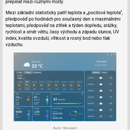
přepínat mezi různými místy.
i
Mezi základní statisticky patří teplota a „pocitová teplota“,
předpověď po hodinách pro současný den s maximálními
teplotami, předpověď na zítřek a týden dopředu, srážky,
rychlost a směr větru, časy východu a západu slunce, UV
index, kvalita ovzduší, vlhkost a rosný bod nebo tlak
vzduchu.
Autor: Mousam