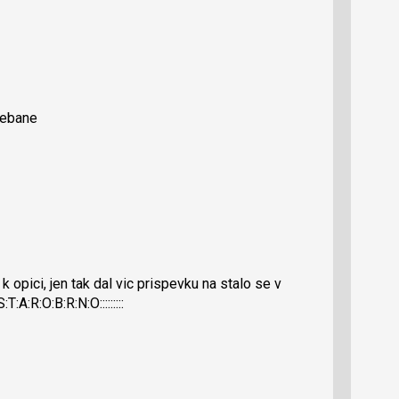
yjebane
k opici, jen tak dal vic prispevku na stalo se v
:A:R:O:B:R:N:O:::::::::