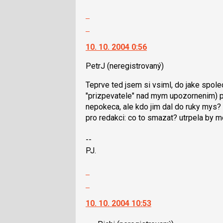
lze
Zobrazit
použít
celé
Skok
i
vlákno
na
klávesy
10. 10. 2004 0:56
další
N
nový
pro
PetrJ
(neregistrovaný)
názor.
následující
K
Teprve ted jsem si vsiml, do jake spole
a
navigaci
"prizpevatele" nad mym upozornenim) pr
P
lze
nepokeca, ale kdo jim dal do ruky mys?
pro
použít
pro redakci: co to smazat? utrpela by 
předchozí
i
nový
klávesy
--
názor
N
PJ.
pro
následující
Zobrazit
a
celé
Skok
P
vlákno
na
pro
10. 10. 2004 10:53
další
předchozí
nový
nový