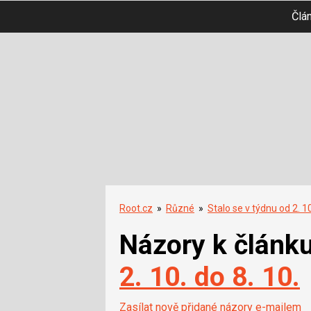
Člá
Root.cz
»
Různé
»
Stalo se v týdnu od 2. 10
Názory k článk
2. 10. do 8. 10.
Zasílat nově přidané názory e-mailem