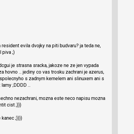
esident evila dvojky na piti budvaru? ja teda ne,
 piva ;)
dcgui je strasna sracka, jakoze ne ze jen vypada
za hovno ... jediny co vas trosku zachrani je azerus,
c spolecnyho s zadnym kernelem ani slinuxem ani s
t lamy ;DDDD ...
 vsechno nezachrani, mozna este neco napisu mozna
it cist ;)))
e kanec ;))))