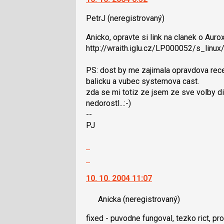
pro
nový
následující
PetrJ
(neregistrovaný)
názor.
a
K
Anicko, opravte si link na clanek o Auro
P
navigaci
http://wraith.iglu.cz/LP000052/s_linux/
pro
lze
předchozí
použít
PS: dost by me zajimala opravdova rece
nový
i
balicku a vubec systemova cast.
názor
klávesy
zda se mi totiz ze jsem ze sve volby dis
N
nedorostl...:-)
pro
--
následující
PJ
a
P
Zobrazit
pro
celé
Skok
předchozí
vlákno
na
nový
10. 10. 2004 11:07
další
názor
nový
Anicka
(neregistrovaný)
názor.
K
fixed - puvodne fungoval, tezko rict, pro
navigaci