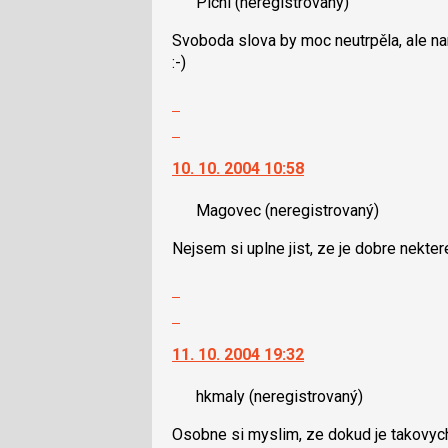
Pichi
(neregistrovaný)
názor.
názor
K
Svoboda slova by moc neutrpěla, ale naru
navigaci
:-)
lze
použít
Zobrazit
i
celé
Skok
klávesy
vlákno
na
N
10. 10. 2004 10:58
další
pro
nový
následující
Magovec
(neregistrovaný)
názor.
a
K
P
Nejsem si uplne jist, ze je dobre nekter
navigaci
pro
lze
Zobrazit
předchozí
použít
celé
Skok
nový
i
vlákno
na
názor
klávesy
11. 10. 2004 19:32
další
N
nový
pro
hkmaly
(neregistrovaný)
názor.
následující
K
a
Osobne si myslim, ze dokud je takovych
navigaci