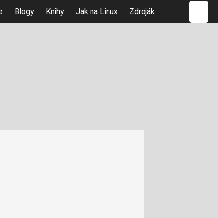
Hledat
e
Blogy
Knihy
Jak na Linux
Zdroják