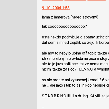
9. 10. 2004 1:53
lama z lamerova
(neregistrovaný)
tak coooooooooooooooo?
este nekdo pochybuje o spatny ucincich r
dal sem si hned zejdlik co zejdlik korbel
ale aby to nebylo uplne off topic takze 
strasne ale aji se ovlada na picu a stoji 
ale to je java aplikace, takze nema mo
nicim, takze zas co? H.O.V.N.O. a vyhoni
no nic proste ani vytunenej kernel 2.6
ne ... ale jako i tak to asi nikdo nebude cht
S.T.A.R.B.R.N.O.!!!!!! a dr. ing. KAMIL to j
Zobrazit