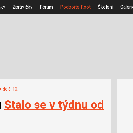
nky
Zprávičky
Fórum
Podpořte Root
Školení
Galeri
. do 8. 10.
u
Stalo se v týdnu od