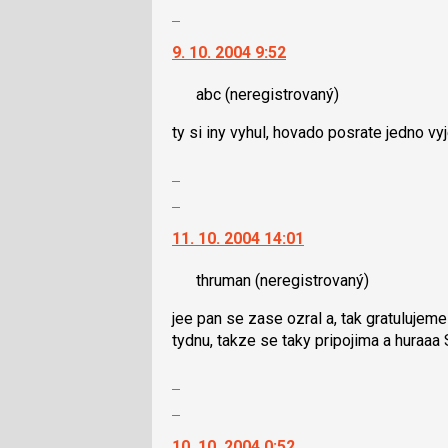
celé
Skok
vlákno
na
9. 10. 2004 9:52
další
nový
abc
(neregistrovaný)
názor.
K
ty si iny vyhul, hovado posrate jedno v
navigaci
lze
Zobrazit
použít
celé
Skok
i
vlákno
na
klávesy
11. 10. 2004 14:01
další
N
nový
pro
thruman
(neregistrovaný)
názor.
následující
K
a
jee pan se zase ozral a, tak gratulujeme 
navigaci
P
tydnu, takze se taky pripojima a huraaa S:T
lze
pro
použít
Zobrazit
předchozí
i
celé
Skok
nový
klávesy
vlákno
na
názor
N
10. 10. 2004 0:52
další