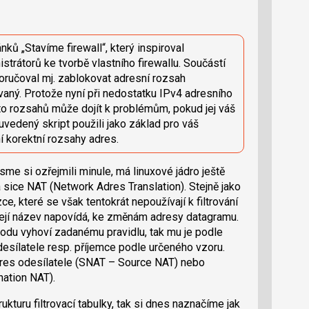
nků „Stavíme firewall“, který inspiroval
trátorů ke tvorbě vlastního firewallu. Součástí
poručoval mj. zablokovat adresní rozsah
ovaný. Protože nyní při nedostatku IPv4 adresního
hto rozsahů může dojít k problémům, pokud jej váš
 uvedený skript použili jako základ pro váš
ní korektní rozsahy adres.
 jsme si ozřejmili minule, má linuxové jádro ještě
a sice NAT (Network Adres Translation). Stejně jako
ězce, které se však tentokrát nepoužívají k filtrování
už její název napovídá, ke změnám adresy datagramu.
hodu vyhoví zadanému pravidlu, tak mu je podle
sílatele resp. příjemce podle určeného vzoru.
res odesílatele (SNAT – Source NAT) nebo
nation NAT).
ukturu filtrovací tabulky, tak si dnes naznačíme jak