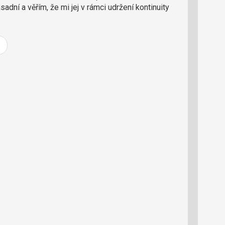
e
sadní a věřím, že mi jej v rámci udržení kontinuity
d
a
k
c
i