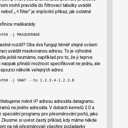
om mohli pravidla do filtrovací tabulky uvádět
neboť „-t filter“ je implicitní příkaz, jak ostatně
definice maškarády:
eth0 -j MASQUERADE
lastně rozdíl? Oba dva fungují téměř stejně ovšem
raci uvádět maskovanou adresu. To je výhodné
dla ještě neznáme, například pro to, že ji teprve
naopak přináší možnost specifikovat ne jednu, ale
ispozici několik veřejných adres:
eth0 -j SNAT --to 1.2.3.4-1.2.3.8
třebujeme měnit IP adresu adresáta datagramu.
ramů na jiného adresáta. V dobách kernelů 2.0 a
 speciální programy pro přesměrování portů, jako
. Zkusme si uvést častý příklad, kdy máme někde
hom na něj přesměrovali všechny požadavky