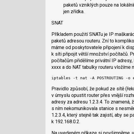
paketů vzniklých pouze na lokáln
jen zřídka.
SNAT
Příkladem použití SNATu je IP maškará
paketů adresou routeru. Zní to kompliko
máme od poskytovatele připojení k disp
k síti připojit větší množství počítačů.
počítačům přidělíme privátní IP adresy
xxxx a do NAT tabulky routeru vložíme ná
iptables -t nat -A POSTROUTING -o 
Pravidlo způsobí, že pokud ze sítě (řek
v úmyslu opustit router přes vnější rozh
adresy za adresu 1.2.3.4. To znamená, 
s ním nekomunikovala stanice s nesměro
1.2.3.4, který stejně tak zajistí, aby s
k 192.168.0.2.
Na uvedeném příkaze si povšimněme, urč