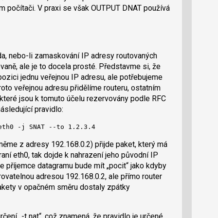
ím počítači. V praxi se však OUTPUT DNAT používá
da, nebo-li zamaskování IP adresy routovaných
vaně, ale je to docela prosté. Představme si, že
ozici jednu veřejnou IP adresu, ale potřebujeme
 Proto veřejnou adresu přidělíme routeru, ostatním
, které jsou k tomuto účelu rezervovány podle RFC
sledující pravidlo:
eth0 -j SNAT --to 1.2.3.4
něme z adresy 192.168.0.2) přijde paket, který má
raní eth0, tak dojde k nahrazení jeho původní IP
že příjemce datagramu bude mít „pocit“ jako kdyby
vatelnou adresou 192.168.0.2, ale přímo router
e pakety v opačném směru dostaly zpátky
ení „-t nat“, což znamená, že pravidlo je určené