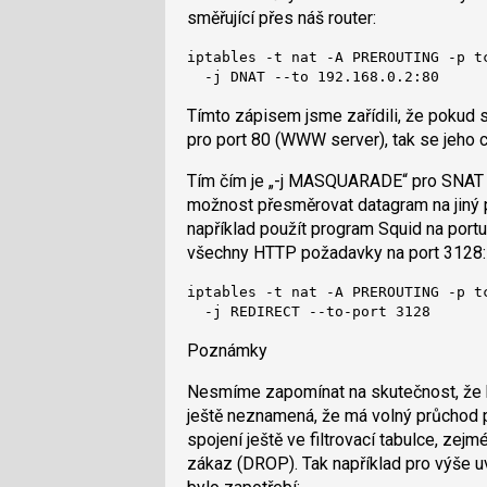
směřující přes náš router:
iptables -t nat -A PREROUTING -p tc
  -j DNAT --to 192.168.0.2:80
Tímto zápisem jsme zařídili, že pokud
pro port 80 (WWW server), tak se jeho c
Tím čím je „-j MASQUARADE“ pro SNAT j
možnost přesměrovat datagram na jiný p
například použít program Squid na port
všechny HTTP požadavky na port 3128:
iptables -t nat -A PREROUTING -p tc
  -j REDIRECT --to-port 3128
Poznámky
Nesmíme zapomínat na skutečnost, že k
ještě neznamená, že má volný průchod p
spojení ještě ve filtrovací tabulce, zej
zákaz (DROP). Tak například pro výš