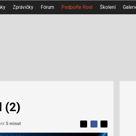
nky
Zprávičky
Fórum
Podpořte Root
Školení
Galeri
 (2)
L
ení:
5 minut
S
S
í
S
d
d
d
b