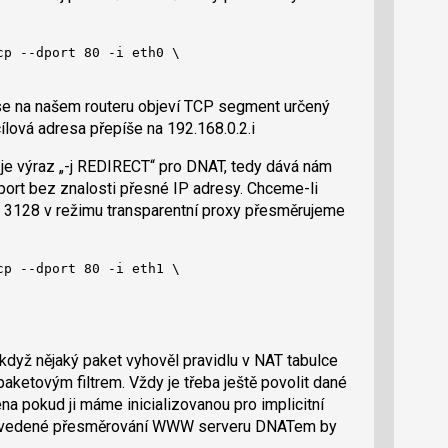
p --dport 80 -i eth0 \

 se na našem routeru objeví TCP segment určený
ílová adresa přepíše na 192.168.0.2.i
e výraz „-j REDIRECT“ pro DNAT, tedy dává nám
ort bez znalosti přesné IP adresy. Chceme-li
u 3128 v režimu transparentní proxy přesměrujeme
p --dport 80 -i eth1 \

dyž nějaký paket vyhověl pravidlu v NAT tabulce
aketovým filtrem. Vždy je třeba ještě povolit dané
ména pokud ji máme inicializovanou pro implicitní
e uvedené přesměrování WWW serveru DNATem by