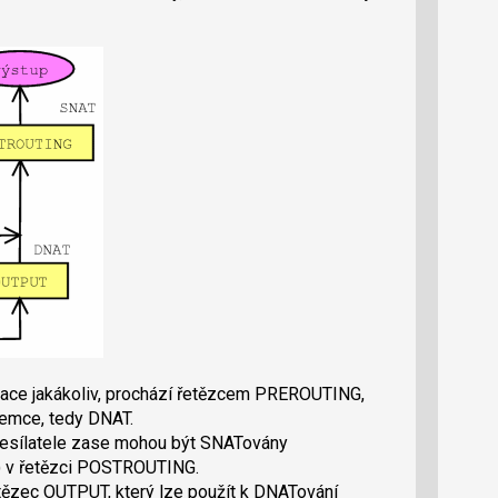
tinace jakákoliv, prochází řetězcem PREROUTING,
jemce, tedy DNAT.
desílatele zase mohou být SNATovány
) v řetězci POSTROUTING.
tězec OUTPUT, který lze použít k DNATování