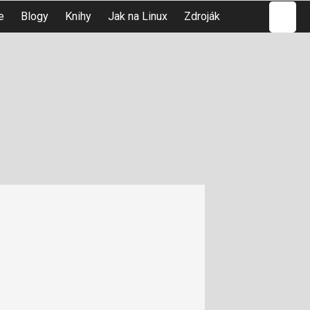
Hledat
e
Blogy
Knihy
Jak na Linux
Zdroják