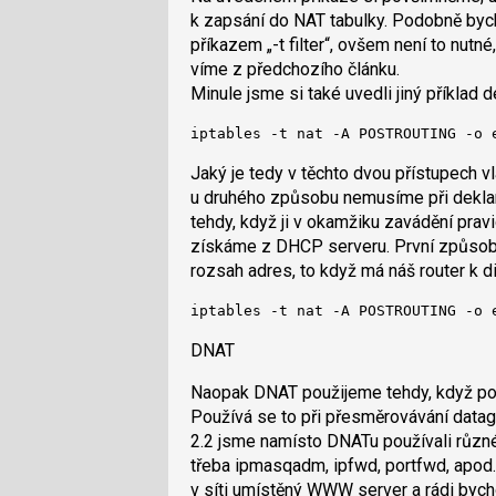
k zapsání do NAT tabulky. Podobně bych
příkazem „-t filter“, ovšem není to nutné, 
víme z předchozího článku.
Minule jsme si také uvedli jiný příklad 
iptables -t nat -A POSTROUTING -o 
Jaký je tedy v těchto dvou přístupech v
u druhého způsobu nemusíme při dekla
tehdy, když ji v okamžiku zavádění pravi
získáme z DHCP serveru. První způsob 
rozsah adres, to když má náš router k d
iptables -t nat -A POSTROUTING -o 
DNAT
Naopak DNAT použijeme tehdy, když po
Používá se to při přesměrovávání datag
2.2 jsme namísto DNATu používali různé
třeba ipmasqadm, ipfwd, portfwd, apod
v síti umístěný WWW server a rádi byc