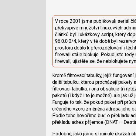
V roce 2001 jsme publikovali seriál člá
překvapivé množství linuxových adminis
článků byl i ukázkový script, který do
96.0.0.0/4, který v té době byl rezerv
prostoru došlo k přerozdělování i těc
firewall stále blokuje. Pokud jste tedy
firewall, ujistěte se, že neblokujete ny
Kromě filtrovací tabulky, jejíž fungování
další tabulku, kterou procházejí pakety 
filtrovací tabulka, i ona obsahuje tři řet
paketů (i když i to je možné), ale jak 
Funguje to tak, že pokud paket při průc
určeného vzoru změněna adresa jeho ode
Podle toho hovoříme buď o překladu ad
překladu adres příjemce (DNAT – Desti
Podobně, jako jsme si minule ukázali str