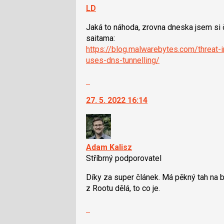
navigaci
LD
lze
Jaká to náhoda, zrovna dneska jsem si 
použít
saitama:
i
https://blog.malwarebytes.com/threat
klávesy
uses-dns-tunnelling/
N
pro
Skok
následující
na
a
27. 5. 2022 16:14
další
P
nový
pro
názor.
předchozí
K
nový
navigaci
Adam Kalisz
názor
lze
Stříbrný podporovatel
použít
Díky za super článek. Má pěkný tah na b
i
z Rootu dělá, to co je.
klávesy
N
Skok
pro
na
následující