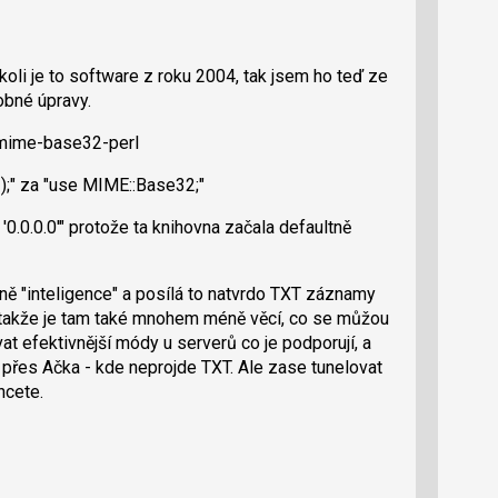
oli je to software z roku 2004, tak jsem ho teď ze
obné úpravy.
ibmime-base32-perl
);" za "use MIME::Base32;"
 '0.0.0.0'" protože ta knihovna začala defaultně
ně "inteligence" a posílá to natvrdo TXT záznamy
takže je tam také mnohem méně věcí, co se můžou
at efektivnější módy u serverů co je podporují, a
 přes Ačka - kde neprojde TXT. Ale zase tunelovat
hcete.