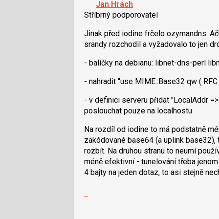
Jan Hrach
lze
Stříbrný podporovatel
použít
i
Jinak před iodine frčelo ozymandns. Ačk
klávesy
srandy rozchodil a vyžadovalo to jen dr
N
- balíčky na debianu: libnet-dns-perl l
pro
následující
- nahradit "use MIME::Base32 qw ( RFC 
a
P
- v definici serveru přidat "LocalAddr =>
pro
poslouchat pouze na localhostu
předchozí
nový
Na rozdíl od iodine to má podstatně mé
názor
zakódované base64 (a uplink base32), 
rozbít. Na druhou stranu to neumí použív
méně efektivní - tunelování třeba jenom
4 bajty na jeden dotaz, to asi stejně nec
Zobrazit
celé
Skok
vlákno
na