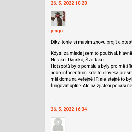
26. 5. 2022 10:20
další
nový
názor.
K
navigaci
pingu
lze
Díky, tohle si musím znovu projít a otes
použít
i
Kdysi za mlada jsem to používal, hlavn
klávesy
Norsko, Dánsko, Švédsko.
N
Hotspotů bylo pomálu a byly pro mě šíle
pro
nebo infocentrum, kde to člověka přesmě
následující
měl doma na veřejné IP, ale stejně to b
a
fungovat úplně. Ale na zjištění počasí n
P
pro
Skok
předchozí
na
nový
26. 5. 2022 16:34
další
názor
nový
názor.
K