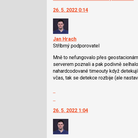
26. 5. 2022 0:14
Jan Hrach
Stříbrný podporovatel
Mně to nefungovalo přes geostacionární
serverem poznali a pak podivně selhalo 
nahardcodované timeouty když detekují 
včas, tak se detekce rozbije (ale nasta
Zobrazit
celé
Skok
vlákno
na
26. 5. 2022 1:04
další
nový
názor.
K
navigaci