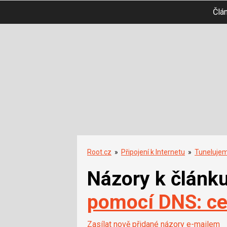
Člá
Root.cz
»
Připojení k Internetu
»
Tunelujem
Názory k článk
pomocí DNS: ces
Zasílat nově přidané názory e-mailem