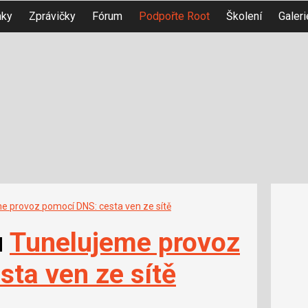
nky
Zprávičky
Fórum
Podpořte Root
Školení
Galeri
e provoz pomocí DNS: cesta ven ze sítě
u
Tunelujeme provoz
ta ven ze sítě