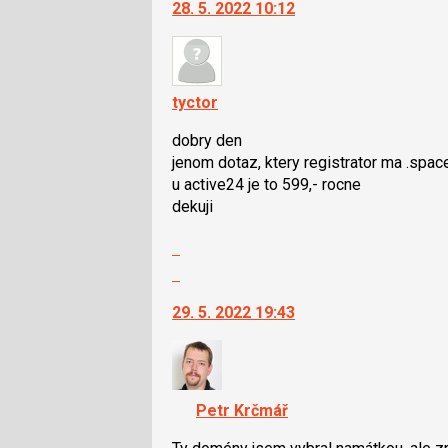
28. 5. 2022 10:12
další
a
nový
P
názor.
pro
K
předchozí
navigaci
tyctor
nový
lze
názor
dobry den
použít
jenom dotaz, ktery registrator ma .spa
i
u active24 je to 599,- rocne
klávesy
dekuji
N
pro
Zobrazit
následující
celé
Skok
a
vlákno
na
P
29. 5. 2022 19:43
další
pro
nový
předchozí
názor.
nový
K
názor
navigaci
Petr Krčmář
lze
použít