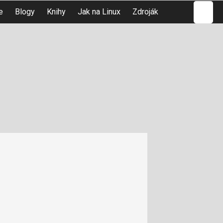
Hledat
e
Blogy
Knihy
Jak na Linux
Zdroják