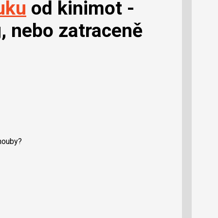
uku
od kinimot -
g, nebo zatraceně
 houby?