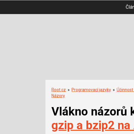
Člá
Root.cz
»
Programovací jazyky
»
Účinnost
Názory
Vlákno názorů 
gzip a bzip2 na