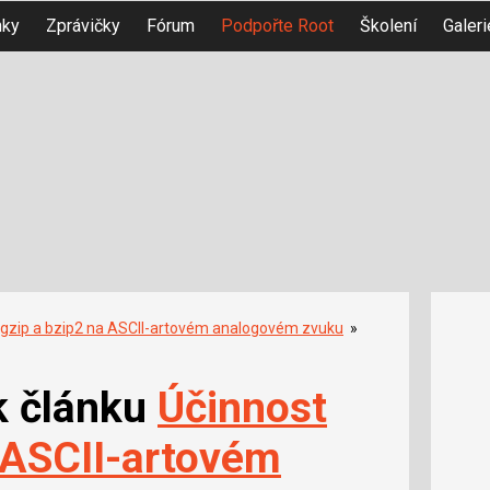
nky
Zprávičky
Fórum
Podpořte Root
Školení
Galeri
 gzip a bzip2 na ASCII-artovém analogovém zvuku
»
k článku
Účinnost
 ASCII-artovém