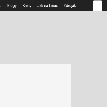
Hledat
e
Blogy
Knihy
Jak na Linux
Zdroják