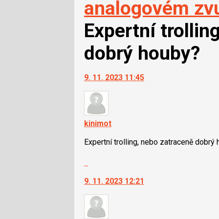
analogovém zv
Expertní trollin
dobrý houby?
9. 11. 2023 11:45
kinimot
Expertní trolling, nebo zatraceně dobrý
Skok
na
9. 11. 2023 12:21
další
nový
názor.
K