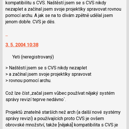
kompatibilitu s CVS. Naštěstí jsem se s CVS nikdy
nezaplet a začínal jsem svoje projektíky spravovat rovnou
pomocí archu. A jak se na to dívám zpětně udělal jsem
jenom dobře. CVS je děs.
Skok
na
3. 5. 2004 10:38
další
nový
Yeti
(neregistrovaný)
názor.
K
> Naštěstí jsem se s CVS nikdy nezaplet
navigaci
> a začínal jsem svoje projektíky spravovat
lze
> rovnou pomocí archu.
použít
i
Což lze číst ,začal jsem vůbec používat nějaký systém
klávesy
správy revizí teprve nedávno`.
N
pro
Projektů znatelně starších než arch (a další nové systémy
následující
správy revizí) a používajících proto CVS je ovšem
a
obrovské množství, takže [nějaká] kompatibilita s CVS je
P