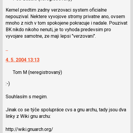
nový
K
Kernel predtim zadny verzovaci system oficialne
názor
navigaci
nepouzival. Nektere vyvojove stromy privatne ano, ovsem
lze
mnoho z nich v tom spokojene pokracuje i nadale. Pouzivat
použít
BK nikdo nikoho nenuti, je to vyhoda predevsim pro
i
vyvojare samotne, ze maji lepsi "verzovani".
klávesy
N
Skok
pro
na
následující
4. 5. 2004 13:13
další
a
nový
P
Tom M
(neregistrovaný)
názor.
pro
K
:-)
předchozí
navigaci
nový
lze
Souhlasím s megim.
názor
použít
i
Jinak co se týče spolupráce cvs a gnu archu, tady jsou dva
klávesy
linky z Wiki gnu archu:
N
pro
http://wiki.gnuarch.org/
následující