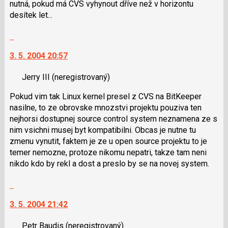
nutná, pokud má CVS vyhynout dříve než v horizontu
pro
desítek let...
předchozí
nový
Skok
názor
na
3. 5. 2004 20:57
další
nový
Jerry III
(neregistrovaný)
názor.
K
Pokud vim tak Linux kernel presel z CVS na BitKeeper
navigaci
nasilne, to ze obrovske mnozstvi projektu pouziva ten
lze
nejhorsi dostupnej source control system neznamena ze s
použít
nim vsichni musej byt kompatibilni. Obcas je nutne tu
i
zmenu vynutit, faktem je ze u open source projektu to je
klávesy
temer nemozne, protoze nikomu nepatri, takze tam neni
N
nikdo kdo by rekl a dost a preslo by se na novej system.
pro
následující
Skok
a
na
P
3. 5. 2004 21:42
další
pro
nový
předchozí
Petr Baudis
(neregistrovaný)
názor.