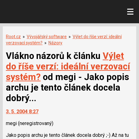
Root.cz
»
Vývojářský software
»
Výlet do říše verzí: ideální
verzovací systém?
»
Názory
Vlákno názorů k článku
Výlet
do říše verzí: ideální verzovací
systém?
od megi - Jako popis
archu je tento článek docela
dobrý...
3. 5. 2004 8:27
megi
(neregistrovaný)
Jako popis archu je tento článek docela dobrý ;-) Až na tu