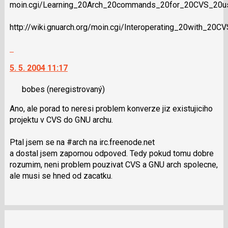
moin.cgi/Learning_20Arch_20commands_20for_20CVS_20u
a
P
http://wiki.gnuarch.org/moin.cgi/Interoperating_20with_20CV
pro
předchozí
Skok
nový
na
názor
5. 5. 2004 11:17
další
nový
bobes
(neregistrovaný)
názor.
K
Ano, ale porad to neresi problem konverze jiz existujiciho
navigaci
projektu v CVS do GNU archu.
lze
použít
Ptal jsem se na #arch na irc.freenode.net
i
a dostal jsem zapornou odpoved. Tedy pokud tomu dobre
klávesy
rozumim, neni problem pouzivat CVS a GNU arch spolecne,
N
ale musi se hned od zacatku.
pro
následující
a
P
pro