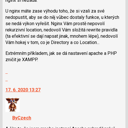
nginx si nezadá.
předchozí
nový
U nginx máte zase výhodu toho, že si vzali za své
názor
nedopustit, aby se do něj vůbec dostaly funkce, u kterých
se nedá výkon vyřešit. Nginx Vám prostě nepovolí
rekurzivní location, nedovolí Vám složitá rewrite pravidla
(ta efektivní se dají napsat jinak, mnohem lépe), nedovolí
Vám hokej v tom, co je Directory a co Location...
Extrémním příkladem, jak se dá nastavení apache a PHP
zničit je XAMPP.
Zobrazit
celé
Skok
vlákno
na
17. 6. 2020 13:27
další
nový
názor.
K
navigaci
ByCzech
lze
použít