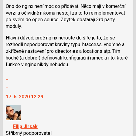
použít
Ono do nginx není moc co přidávat. Něco mají v komerční
i
verzi a očividně nikomu nestojí za to to reimplementovat
klávesy
po svém do open source. Zbytek obstarají 3rd party
N
moduly.
pro
Hlavní důvod, proč nginx neroste do šíře je to, že se
následující
rozhodli nepodporovat kraviny typu .htaccess, vnořené a
a
zkřížené nastavení pro directories a locations atp. Tím
P
hodně (a dobře!) definovali konfigurační rámec a i to, které
pro
funkce v nginx nikdy nebudou.
předchozí
nový
Zobrazit
názor
celé
Skok
vlákno
na
17. 6. 2020 12:29
další
nový
názor.
K
navigaci
Filip Jirsák
lze
Stříbrný podporovatel