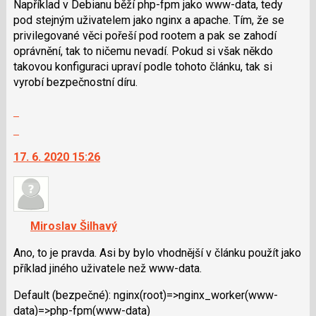
použít
Například v Debianu běží php-fpm jako www-data, tedy
i
pod stejným uživatelem jako nginx a apache. Tím, že se
klávesy
privilegované věci pořeší pod rootem a pak se zahodí
N
oprávnění, tak to ničemu nevadí. Pokud si však někdo
pro
takovou konfiguraci upraví podle tohoto článku, tak si
následující
vyrobí bezpečnostní díru.
a
Zobrazit
P
celé
pro
Skok
vlákno
předchozí
na
17. 6. 2020 15:26
nový
další
názor
nový
názor.
K
navigaci
Miroslav Šilhavý
lze
použít
Ano, to je pravda. Asi by bylo vhodnější v článku použít jako
i
příklad jiného uživatele než www-data.
klávesy
Default (bezpečné): nginx(root)=>ngin­x_worker(www-
N
data)=>php-fpm(www-data)
pro