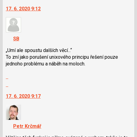
vlákno
pro
na
17. 6. 2020 9:12
předchozí
další
nový
nový
názor
názor.
K
navigaci
SB
lze
použít
„Umí ale spoustu dalších věcí...“
i
To zní jako porušení unixového principu řešení pouze
klávesy
jednoho problému a náběh na moloch.
N
Zobrazit
pro
celé
následující
Skok
vlákno
a
na
17. 6. 2020 9:17
P
další
pro
nový
předchozí
názor.
nový
K
názor
navigaci
Petr Krčmář
lze
použít