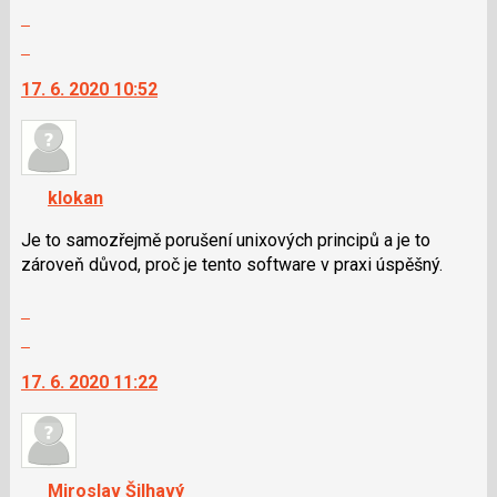
Zobrazit
N
celé
pro
Skok
vlákno
následující
na
17. 6. 2020 10:52
a
další
P
nový
pro
názor.
předchozí
K
nový
navigaci
klokan
názor
lze
použít
Je to samozřejmě porušení unixových principů a je to
i
zároveň důvod, proč je tento software v praxi úspěšný.
klávesy
Zobrazit
N
celé
pro
Skok
vlákno
následující
na
17. 6. 2020 11:22
a
další
P
nový
pro
názor.
předchozí
K
nový
navigaci
Miroslav Šilhavý