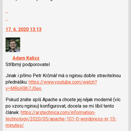
i
Zobrazit
klávesy
celé
N
Skok
vlákno
pro
na
17. 6. 2020 13:13
následující
další
a
nový
P
názor.
pro
K
předchozí
navigaci
Adam Kalisz
nový
lze
Stříbrný podporovatel
názor
použít
i
Jinak i přímo Petr Krčmář má o nginxu dobře stravitelnou
klávesy
přednášku:
https://www.youtube.com/watch?
N
v=MRpKBh7J0eo
pro
Pokud znáte spíš Apache a chcete jej nějak moderně (víc
následující
po vzoru nginxu) konfigurovat, docela se mi líbil tento
a
článek:
https://arstechnica.com/information-
P
technology/2020/05/apache-101-0-wordpress-in-15-
pro
minutes/
předchozí