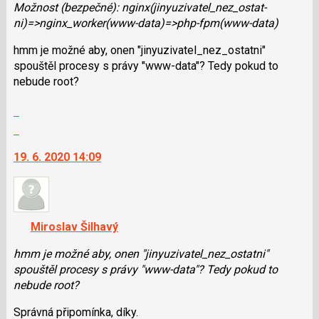
použít
Možnost (bezpečné): nginx(jinyuzi­vatel_nez_ostat­
i
ni)=>nginx_wor­ker(www-data)=>php-fpm(www-data)
klávesy
hmm je možné aby, onen "jinyuzivatel_nez_os­tatni"
N
spouštěl procesy s právy "www-data"? Tedy pokud to
pro
nebude root?
následující
a
Zobrazit
P
celé
Skok
pro
vlákno
na
předchozí
19. 6. 2020 14:09
další
nový
nový
názor
názor.
K
navigaci
Miroslav Šilhavý
lze
použít
hmm je možné aby, onen "jinyuzivatel_nez_os­tatni"
i
spouštěl procesy s právy "www-data"? Tedy pokud to
klávesy
nebude root?
N
Správná připomínka, díky.
pro