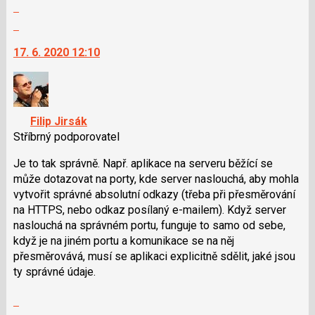
Zobrazit
předchozí
celé
Skok
nový
vlákno
na
názor
17. 6. 2020 12:10
další
nový
názor.
K
navigaci
Filip Jirsák
lze
Stříbrný podporovatel
použít
i
Je to tak správně. Např. aplikace na serveru běžící se
klávesy
může dotazovat na porty, kde server naslouchá, aby mohla
N
vytvořit správné absolutní odkazy (třeba při přesměrování
pro
na HTTPS, nebo odkaz posílaný e-mailem). Když server
následující
naslouchá na správném portu, funguje to samo od sebe,
a
když je na jiném portu a komunikace se na něj
P
přesměrovává, musí se aplikaci explicitně sdělit, jaké jsou
pro
ty správné údaje.
předchozí
Zobrazit
nový
celé