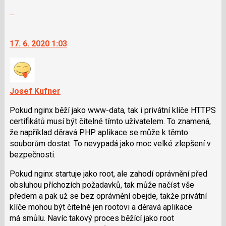
nový
Zobrazit
názor
celé
Skok
vlákno
na
17. 6. 2020 1:03
další
nový
názor.
K
navigaci
Josef Kufner
lze
Pokud nginx běží jako www-data, tak i privátní klíče HTTPS
použít
certifikátů musí být čitelné tímto uživatelem. To znamená,
i
že například děravá PHP aplikace se může k těmto
klávesy
souborům dostat. To nevypadá jako moc velké zlepšení v
N
bezpečnosti.
pro
následující
Pokud nginx startuje jako root, ale zahodí oprávnění před
a
obsluhou příchozích požadavků, tak může načíst vše
P
předem a pak už se bez oprávnění obejde, takže privátní
pro
klíče mohou být čitelné jen rootovi a děravá aplikace
předchozí
má smůlu. Navíc takový proces běžící jako root
nový