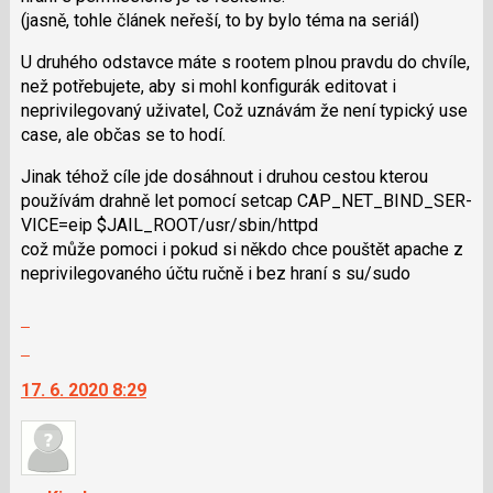
klávesy
(jasně, tohle článek neřeší, to by bylo téma na seriál)
N
pro
U druhého odstavce máte s rootem plnou pravdu do chvíle,
následující
než potřebujete, aby si mohl konfigurák editovat i
a
neprivilegovaný uživatel, Což uznávám že není typický use
P
case, ale občas se to hodí.
pro
předchozí
Jinak téhož cíle jde dosáhnout i druhou cestou kterou
nový
používám drahně let pomocí setcap CAP_NET_BIND_SER­
názor
VICE=eip $JAIL_ROOT/us­r/sbin/httpd
což může pomoci i pokud si někdo chce pouštět apache z
neprivilegovaného účtu ručně i bez hraní s su/sudo
Zobrazit
celé
Skok
vlákno
na
17. 6. 2020 8:29
další
nový
názor.
K
navigaci