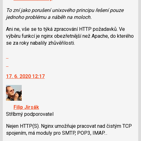
názor
lze
použít
To zní jako porušení unixového principu řešení pouze
i
jednoho problému a náběh na moloch.
klávesy
Ani ne, vše se to týká zpracování HTTP požadavků. Ve
N
výběru funkcí je nginx obezřetnější než Apache, do kterého
pro
se za roky nabalily zhůvěřilosti.
následující
a
Zobrazit
P
celé
Skok
pro
vlákno
na
předchozí
17. 6. 2020 12:17
další
nový
nový
názor
názor.
K
navigaci
Filip Jirsák
lze
Stříbrný podporovatel
použít
i
Nejen HTTP(S). Nginx umožňuje pracovat nad čistým TCP
klávesy
spojením, má moduly pro SMTP, POP3, IMAP…
N