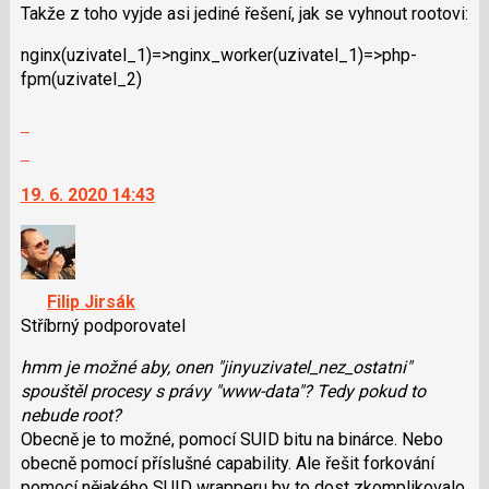
Takže z toho vyjde asi jediné řešení, jak se vyhnout rootovi:
následující
a
nginx(uzivatel_1)=>ngin­x_worker(uziva­tel_1)=>php-
P
fpm(uzivatel_2)
pro
předchozí
Zobrazit
nový
celé
Skok
názor
vlákno
na
19. 6. 2020 14:43
další
nový
názor.
K
navigaci
Filip Jirsák
lze
Stříbrný podporovatel
použít
i
hmm je možné aby, onen "jinyuzivatel_nez_os­tatni"
klávesy
spouštěl procesy s právy "www-data"? Tedy pokud to
N
nebude root?
pro
Obecně je to možné, pomocí SUID bitu na binárce. Nebo
následující
obecně pomocí příslušné capability. Ale řešit forkování
a
pomocí nějakého SUID wrapperu by to dost zkomplikovalo.