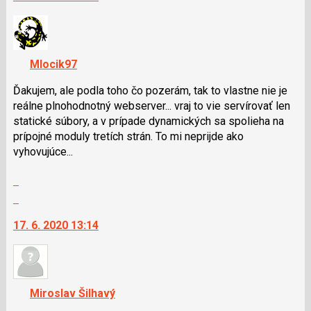
P
nový
pro
názor.
předchozí
K
nový
navigaci
Mlocik97
názor
lze
použít
Ďakujem, ale podla toho čo pozerám, tak to vlastne nie je
i
reálne plnohodnotný webserver... vraj to vie servírovať len
klávesy
statické súbory, a v prípade dynamických sa spolieha na
N
prípojné moduly tretích strán. To mi neprijde ako
pro
vyhovujúce...
následující
Zobrazit
a
celé
P
Skok
vlákno
pro
na
17. 6. 2020 13:14
předchozí
další
nový
nový
názor
názor.
K
navigaci
Miroslav Šilhavý
lze