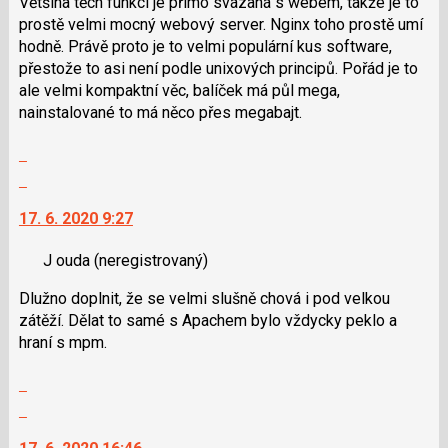
Většina těch funkcí je přímo svázaná s webem, takže je to
i
prostě velmi mocný webový server. Nginx toho prostě umí
klávesy
hodně. Právě proto je to velmi populární kus software,
N
přestože to asi není podle unixových principů. Pořád je to
pro
ale velmi kompaktní věc, balíček má půl mega,
následující
nainstalované to má něco přes megabajt.
a
Zobrazit
P
celé
pro
Skok
vlákno
předchozí
na
17. 6. 2020 9:27
nový
další
názor
nový
J ouda
(neregistrovaný)
názor.
K
Dlužno doplnit, že se velmi slušně chová i pod velkou
navigaci
zátěží. Dělat to samé s Apachem bylo vždycky peklo a
lze
hraní s mpm.
použít
i
Zobrazit
klávesy
celé
Skok
N
vlákno
na
pro