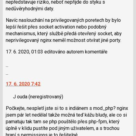
nepředstavuje riziko, neboť nepřijde do styku s
názor
nedůvěryhodnými daty.
Navíc naslouchání na privilegovaných poretech by bylo
lepší řešit přes socket activation nebo podobný
mechanismus, který službě předá otevřený socket, aby
neprivilegovaný nginx neměl možnost otvírat jiné porty.
17. 6. 2020, 01:03 editováno autorem komentáře
Zobrazit
celé
Skok
vlákno
na
17. 6. 2020 7:42
další
nový
J ouda
(neregistrovaný)
názor.
K
Počkejte, nespletl jste si to s indiánem s mod_php? nginx
navigaci
jsem pár let nedělal takže možná teď kážu bludy, ale co si
lze
pamatuju tak tam se php pouštělo přes php-fpm, který
použít
úplně v klidu pustíte pod jiným uživatelem, a s trochou
i
hraní s permissions je to řešitelné.