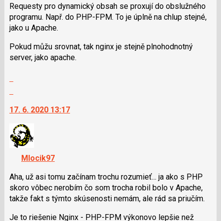
použít
Requesty pro dynamický obsah se proxují do obslužného
i
programu. Např. do PHP-FPM. To je úplně na chlup stejné,
klávesy
jako u Apache.
N
Pokud můžu srovnat, tak nginx je stejně plnohodnotný
pro
server, jako apache.
následující
a
Zobrazit
P
celé
Skok
pro
vlákno
na
předchozí
17. 6. 2020 13:17
další
nový
nový
názor
názor.
K
navigaci
Mlocik97
lze
použít
Aha, už asi tomu začínam trochu rozumieť... ja ako s PHP
i
skoro vôbec nerobím čo som trocha robil bolo v Apache,
klávesy
takže fakt s týmto skúsenosti nemám, ale rád sa priučím.
N
Je to riešenie Nginx - PHP-FPM výkonovo lepšie než
pro