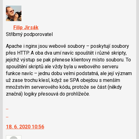
a
nový
P
názor.
pro
K
předchozí
navigaci
Filip Jirsák
nový
lze
Stříbrný podporovatel
názor
použít
i
Apache i nginx jsou webové soubory – poskytují soubory
klávesy
přes HTTP. A oba dva umí navíc spouštět i různé skripty,
N
jejichž výstup se pak přenese klientovy místo souboru. To
pro
spouštění skriptů ale vždy byla u webového serveru
následující
funkce navíc – jednu dobu velmi podstatná, ale její význam
a
už zase trochu klesl, když se SPA obejdou s menším
P
množstvím serverového kódu, protože se část (někdy
pro
značná) logiky přesouvá do prohlížeče.
předchozí
Zobrazit
nový
celé
názor
Skok
vlákno
na
18. 6. 2020 10:56
další
nový