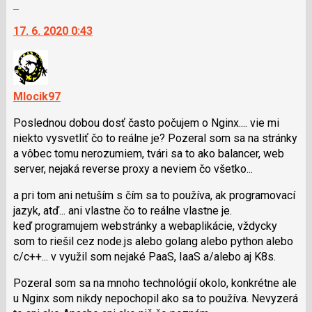
názor
Skok
vlákno
na
17. 6. 2020 0:43
další
nový
názor.
K
navigaci
Mlocik97
lze
Poslednou dobou dosť často počujem o Nginx.... vie mi
použít
niekto vysvetliť čo to reálne je? Pozeral som sa na stránky
i
a vôbec tomu nerozumiem, tvári sa to ako balancer, web
klávesy
server, nejaká reverse proxy a neviem čo všetko...
N
pro
a pri tom ani netuším s čím sa to používa, ak programovací
následující
jazyk, atď... ani vlastne čo to reálne vlastne je.
a
keď programujem webstránky a webaplikácie, vždycky
P
som to riešil cez node.js alebo golang alebo python alebo
pro
c/c++... v využil som nejaké PaaS, IaaS a/alebo aj K8s.
předchozí
nový
Pozeral som sa na mnoho technológií okolo, konkrétne ale
názor
u Nginx som nikdy nepochopil ako sa to používa. Nevyzerá