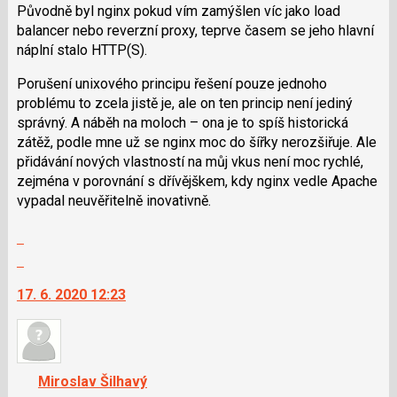
Původně byl nginx pokud vím zamýšlen víc jako load
pro
balancer nebo reverzní proxy, teprve časem se jeho hlavní
následující
náplní stalo HTTP(S).
a
P
Porušení unixového principu řešení pouze jednoho
pro
problému to zcela jistě je, ale on ten princip není jediný
předchozí
správný. A náběh na moloch – ona je to spíš historická
nový
zátěž, podle mne už se nginx moc do šířky nerozšiřuje. Ale
názor
přidávání nových vlastností na můj vkus není moc rychlé,
zejména v porovnání s dřívějškem, kdy nginx vedle Apache
vypadal neuvěřitelně inovativně.
Zobrazit
celé
Skok
vlákno
na
17. 6. 2020 12:23
další
nový
názor.
K
navigaci
Miroslav Šilhavý
lze