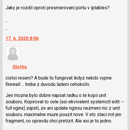
Jaky je rozdil oproti presmerovani portu v iptables?
Zobrazit
celé
Skok
vlákno
na
17. 6. 2020 8:06
další
nový
názor.
K
navigaci
Glottis
lze
použít
cistsi reseni? A bude to fungovat ikdyz nekdo vypne
i
firewall ... treba z duvodu ladeni cehokoliv.
klávesy
Jen mozna bylo dobre napsat radku o te kopii unit
N
souboru. Kopirovat to cele (asi ekvivalent systemctl edit --
pro
full nginx) zajisti, ze ani update nginxu nezmeni nic z unit
následující
souboru. maximalne muze pouzit nove. V etc staci mit jen
a
fragment, co opravdu chci pretizit. Ale asi je to jedno.
P
pro