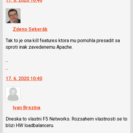
17. 6. 2020 16:46
další
následující
nový
a
názor.
P
K
pro
navigaci
Zdeno Sekerák
předchozí
lze
nový
použít
Tak to je ona kill features ktora mu pomohla presadit sa
názor
i
oproti inak zavedenemu Apache.
klávesy
Zobrazit
N
celé
pro
Skok
vlákno
následující
na
17. 6. 2020 10:40
a
další
P
nový
pro
názor.
předchozí
K
nový
navigaci
Ivan Brezina
názor
lze
použít
Dneska to vlastni F5 Networks. Rozsahem vlastnosti se to
i
blizi HW loadbalanceru.
klávesy