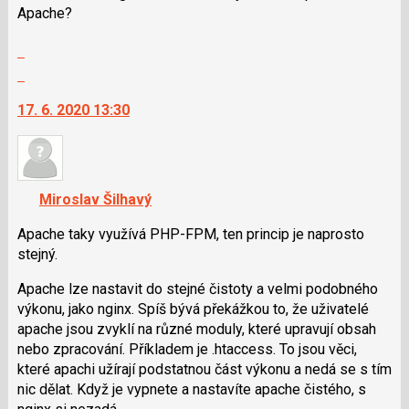
Apache?
následující
a
Zobrazit
P
celé
Skok
pro
vlákno
na
předchozí
17. 6. 2020 13:30
další
nový
nový
názor
názor.
K
navigaci
Miroslav Šilhavý
lze
použít
Apache taky využívá PHP-FPM, ten princip je naprosto
i
stejný.
klávesy
Apache lze nastavit do stejné čistoty a velmi podobného
N
výkonu, jako nginx. Spíš bývá překážkou to, že uživatelé
pro
apache jsou zvyklí na různé moduly, které upravují obsah
následující
nebo zpracování. Příkladem je .htaccess. To jsou věci,
a
které apachi užírají podstatnou část výkonu a nedá se s tím
P
nic dělat. Když je vypnete a nastavíte apache čistého, s
pro