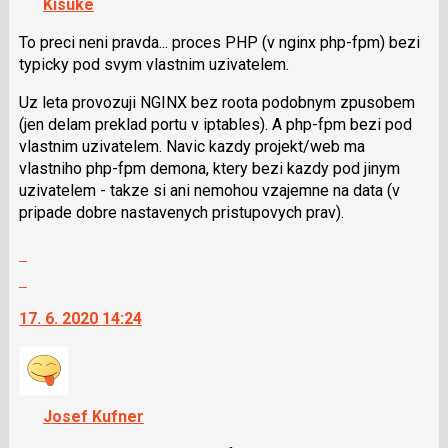
Kisuke
lze
použít
To preci neni pravda... proces PHP (v nginx php-fpm) bezi
i
typicky pod svym vlastnim uzivatelem.
klávesy
Uz leta provozuji NGINX bez roota podobnym zpusobem
N
(jen delam preklad portu v iptables). A php-fpm bezi pod
pro
vlastnim uzivatelem. Navic kazdy projekt/web ma
následující
vlastniho php-fpm demona, ktery bezi kazdy pod jinym
a
uzivatelem - takze si ani nemohou vzajemne na data (v
P
pripade dobre nastavenych pristupovych prav).
pro
předchozí
Zobrazit
nový
celé
Skok
názor
vlákno
na
17. 6. 2020 14:24
další
nový
názor.
K
navigaci
Josef Kufner
lze