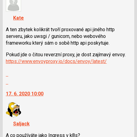
názor.
K
navigaci
Kate
lze
použít
A ten zbytek kolikrát tvoří proxované api jiného http
i
serveru, jako uwsgi / gunicorn, nebo webového
klávesy
frameworku který sám o sobě http api poskytuje.
N
Pokud jde o čitou reverzní proxy, je dost zajímavý envoy.
pro
https://www.envoyproxy.io/docs/envoy/latest/
následující
a
Zobrazit
P
celé
Skok
pro
vlákno
na
předchozí
17. 6. 2020 10:00
další
nový
nový
názor
názor.
K
navigaci
Saljack
lze
použít
A co používáte jako Ingress v k8s?