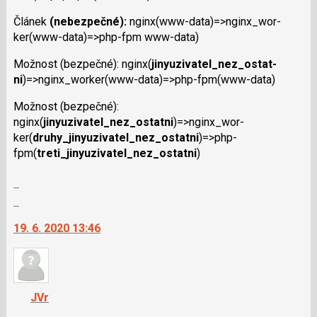
následující
Článek
(nebezpečné):
nginx(www-data)=>nginx_wor­
a
ker(www-data)=>php-fpm www-data)
P
pro
Možnost (bezpečné): nginx(
jinyuzi­vatel_nez_ostat­
předchozí
ni
)=>nginx_wor­ker(www-data)=>php-fpm(www-data)
nový
názor
Možnost (bezpečné):
nginx(
jinyuzi­vatel_nez_ostat­ni
)=>nginx_wor­
ker(
druhy_jiny­uzivatel_nez_os­tatni
)=>php-
fpm(
treti_jiny­uzivatel_nez_os­tatni
)
Zobrazit
celé
Skok
vlákno
na
19. 6. 2020 13:46
další
nový
názor.
K
navigaci
JVr
lze