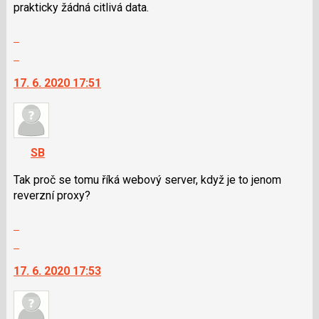
prakticky žádná citlivá data.
předchozí
nový
Zobrazit
názor
celé
Skok
vlákno
na
17. 6. 2020 17:51
další
nový
názor.
K
navigaci
SB
lze
použít
Tak proč se tomu říká webový server, když je to jenom
i
reverzní proxy?
klávesy
Zobrazit
N
celé
pro
Skok
vlákno
následující
na
17. 6. 2020 17:53
a
další
P
nový
pro
názor.
předchozí
K