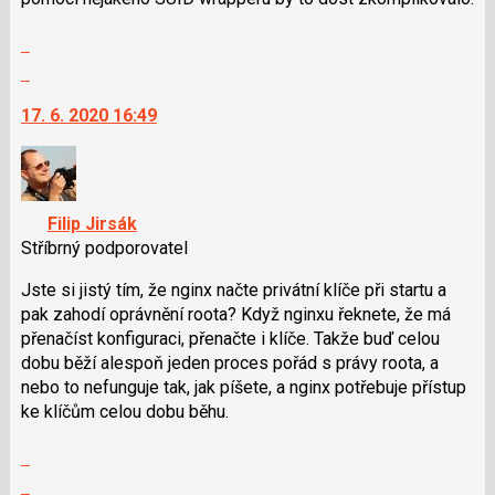
P
Zobrazit
pro
celé
předchozí
Skok
vlákno
nový
na
17. 6. 2020 16:49
názor
další
nový
názor.
K
navigaci
Filip Jirsák
lze
Stříbrný podporovatel
použít
i
Jste si jistý tím, že nginx načte privátní klíče při startu a
klávesy
pak zahodí oprávnění roota? Když nginxu řeknete, že má
N
přenačíst konfiguraci, přenačte i klíče. Takže buď celou
pro
dobu běží alespoň jeden proces pořád s právy roota, a
následující
nebo to nefunguje tak, jak píšete, a nginx potřebuje přístup
a
ke klíčům celou dobu běhu.
P
Zobrazit
pro
celé
předchozí
Skok