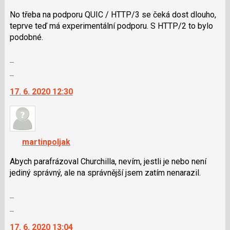
použít
i
No třeba na podporu QUIC / HTTP/3 se čeká dost dlouho,
klávesy
teprve teď má experimentální podporu. S HTTP/2 to bylo
N
podobné.
pro
Zobrazit
následující
celé
a
Skok
vlákno
P
na
17. 6. 2020 12:30
pro
další
předchozí
nový
nový
názor.
názor
K
navigaci
martinpoljak
lze
použít
Abych parafrázoval Churchilla, nevím, jestli je nebo není
i
jediný správný, ale na správnější jsem zatím nenarazil.
klávesy
Zobrazit
N
celé
pro
Skok
vlákno
následující
na
17. 6. 2020 13:04
a
další