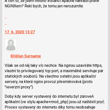
A čím to, že jsem mnoho instancí Apache nahradil právě
i
NGINXem? Řekl bych, že tomu jen nerozumíte.
klávesy
Zobrazit
N
celé
pro
Skok
vlákno
následující
na
17. 6. 2020 13:27
a
další
P
nový
pro
názor.
předchozí
K
nový
navigaci
Křišťan Surname
názor
lze
použít
Však se od něj taky víc nechce. Na nginxu uzavíráte https,
i
vlastní to privilegovaný tcp port, a maximálně servíruje pár
klávesy
statických souborů. Na všechno ostatní jsou aplikační
N
servery, na které nginx provoz přesměrovává (proto
pro
"reverzní proxy").
následující
Doby kdy server vystavený do internetu byl zároveň
a
aplikační (ve stylu apache+mod_php) jsou už naštěstí pryč.
P
Proces vystavený do internetu díky tomu neobsahuje
pro