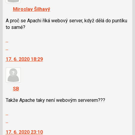
nový
navigaci
Miroslav Šilhavý
názor
lze
použít
A proč se Apachi říká webový server, když dělá do puntíku
i
to samé?
klávesy
Zobrazit
N
celé
pro
Skok
vlákno
následující
na
17. 6. 2020 18:29
a
další
P
nový
pro
názor.
předchozí
K
nový
navigaci
SB
názor
lze
použít
Takže Apache taky není webovým serverem???
i
Zobrazit
klávesy
celé
N
Skok
vlákno
pro
na
17. 6. 2020 23:10
následující
další