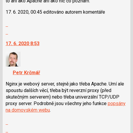
to ani ako Apache ani ako nič čo poznám.
17. 6. 2020, 00:45 editováno autorem komentáře
Zobrazit
celé
Skok
vlákno
na
17. 6. 2020 8:53
další
nový
názor.
K
navigaci
Petr Krčmář
lze
použít
Nginx je webový server, stejně jako třeba Apache. Umí ale
i
spoustu dalších věcí, třeba být reverzní proxy (před
klávesy
skutečným serverem) nebo třeba univerzální TCP/UDP
N
proxy server. Podrobně jsou všechny jeho funkce
popsány
pro
na domovském webu
.
následující
Zobrazit
a
celé
P
Skok