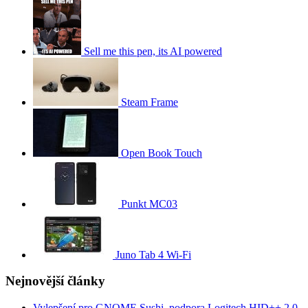
Sell me this pen, its AI powered
Steam Frame
Open Book Touch
Punkt MC03
Juno Tab 4 Wi-Fi
Nejnovější články
Vylepšení pro GNOME Sushi, podpora Logitech HID++ 2.0