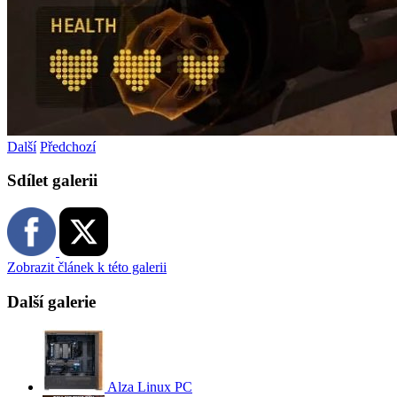
Další
Předchozí
Sdílet galerii
Zobrazit článek k této galerii
Další galerie
Alza Linux PC