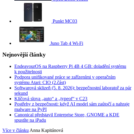
Punkt MC03
Juno Tab 4 Wi-Fi
Nejnovější články
EndeavourOS na Raspberry Pi 4B 4 GB: doladění systému
k použitelnosti
Podpora unifikované práce se zařízeními v operačním
systému Atari: CIO (2.část)
Softwarová sklizeň (5. 8. 2026): bezpečnostní laboratoř za pár
sekund
Klíčová slova „auto“ a „typeof“ v C23
Postřehy z bezpečnosti: když AI model sám zaútočí a nahraje
malware na PyPI
Canonical představil Enterprise Store, GNOME a KDE
spustíte na iPadu
Více v článku
Anna Kapitánová