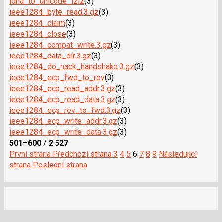
idna_to_unicode_lzlz
(3)
ieee1284_byte_read.3.gz
(3)
ieee1284_claim
(3)
ieee1284_close
(3)
ieee1284_compat_write.3.gz
(3)
ieee1284_data_dir.3.gz
(3)
ieee1284_do_nack_handshake.3.gz
(3)
ieee1284_ecp_fwd_to_rev
(3)
ieee1284_ecp_read_addr.3.gz
(3)
ieee1284_ecp_read_data.3.gz
(3)
ieee1284_ecp_rev_to_fwd.3.gz
(3)
ieee1284_ecp_write_addr.3.gz
(3)
ieee1284_ecp_write_data.3.gz
(3)
501
–
600
/
2 527
První strana
Předchozí strana
3
4
5
6
7
8
9
Následující
strana
Poslední strana