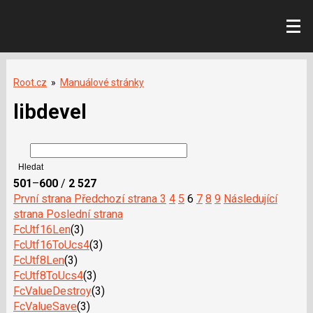
Root.cz
»
Manuálové stránky
libdevel
501
–
600
/
2 527
První strana
Předchozí strana
3
4
5
6
7
8
9
Následující
strana
Poslední strana
FcUtf16Len
(3)
FcUtf16ToUcs4
(3)
FcUtf8Len
(3)
FcUtf8ToUcs4
(3)
FcValueDestroy
(3)
FcValueSave
(3)