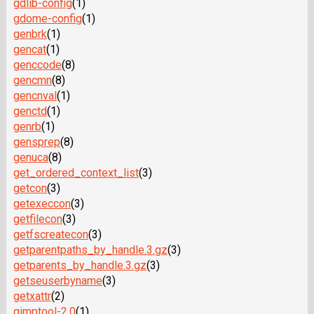
gdlib-config
(1)
gdome-config
(1)
genbrk
(1)
gencat
(1)
genccode
(8)
gencmn
(8)
gencnval
(1)
genctd
(1)
genrb
(1)
gensprep
(8)
genuca
(8)
get_ordered_context_list
(3)
getcon
(3)
getexeccon
(3)
getfilecon
(3)
getfscreatecon
(3)
getparentpaths_by_handle.3.gz
(3)
getparents_by_handle.3.gz
(3)
getseuserbyname
(3)
getxattr
(2)
gimptool-2.0
(1)