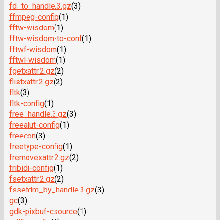
fd_to_handle.3.gz
(3)
ffmpeg-config
(1)
fftw-wisdom
(1)
fftw-wisdom-to-conf
(1)
fftwf-wisdom
(1)
fftwl-wisdom
(1)
fgetxattr.2.gz
(2)
flistxattr.2.gz
(2)
fltk
(3)
fltk-config
(1)
free_handle.3.gz
(3)
freealut-config
(1)
freecon
(3)
freetype-config
(1)
fremovexattr.2.gz
(2)
fribidi-config
(1)
fsetxattr.2.gz
(2)
fssetdm_by_handle.3.gz
(3)
gc
(3)
gdk-pixbuf-csource
(1)