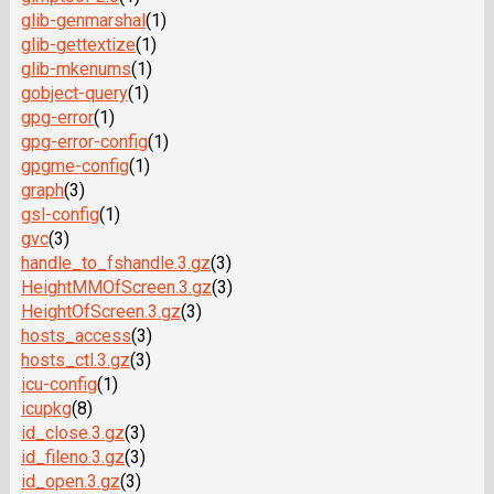
glib-genmarshal
(1)
glib-gettextize
(1)
glib-mkenums
(1)
gobject-query
(1)
gpg-error
(1)
gpg-error-config
(1)
gpgme-config
(1)
graph
(3)
gsl-config
(1)
gvc
(3)
handle_to_fshandle.3.gz
(3)
HeightMMOfScreen.3.gz
(3)
HeightOfScreen.3.gz
(3)
hosts_access
(3)
hosts_ctl.3.gz
(3)
icu-config
(1)
icupkg
(8)
id_close.3.gz
(3)
id_fileno.3.gz
(3)
id_open.3.gz
(3)