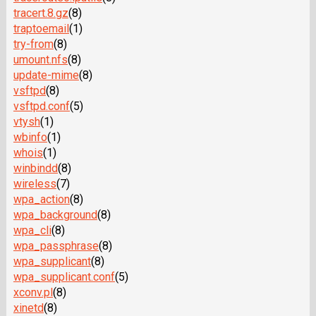
tracert.8.gz
(8)
traptoemail
(1)
try-from
(8)
umount.nfs
(8)
update-mime
(8)
vsftpd
(8)
vsftpd.conf
(5)
vtysh
(1)
wbinfo
(1)
whois
(1)
winbindd
(8)
wireless
(7)
wpa_action
(8)
wpa_background
(8)
wpa_cli
(8)
wpa_passphrase
(8)
wpa_supplicant
(8)
wpa_supplicant.conf
(5)
xconv.pl
(8)
xinetd
(8)