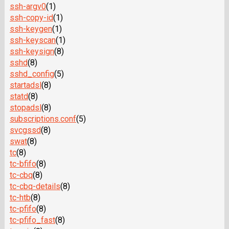
ssh-argv0
(1)
ssh-copy-id
(1)
ssh-keygen
(1)
ssh-keyscan
(1)
ssh-keysign
(8)
sshd
(8)
sshd_config
(5)
startadsl
(8)
statd
(8)
stopadsl
(8)
subscriptions.conf
(5)
svcgssd
(8)
swat
(8)
tc
(8)
tc-bfifo
(8)
tc-cbq
(8)
tc-cbq-details
(8)
tc-htb
(8)
tc-pfifo
(8)
tc-pfifo_fast
(8)