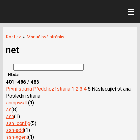
Root.cz
»
Manuálové stránky
net
401
–
486
/
486
První strana
Předchozí strana
1
2
3
4
5
Následující strana
Poslední strana
snmpwalk
(1)
ss
(8)
ssh
(1)
ssh_config
(5)
ssh-add
(1)
ssh-agent
(1)