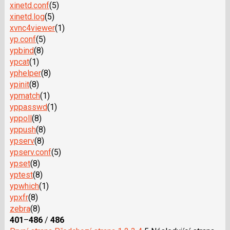
xinetd.conf
(5)
xinetd.log
(5)
xvnc4viewer
(1)
yp.conf
(5)
ypbind
(8)
ypcat
(1)
yphelper
(8)
ypinit
(8)
ypmatch
(1)
yppasswd
(1)
yppoll
(8)
yppush
(8)
ypserv
(8)
ypserv.conf
(5)
ypset
(8)
yptest
(8)
ypwhich
(1)
ypxfr
(8)
zebra
(8)
401
–
486
/
486