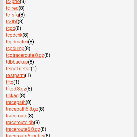
tc-prio
(8)
tc-red
(8)
tc-sfq
(8)
tc-tbf
(8)
tcpd
(8)
tcpdchk
(8)
tcpdmatch
(8)
tcpdump
(8)
tcptraceroute.8.gz
(8)
tdbbackup
(8)
telnet.netkit
(1)
testparm
(1)
tftp
(1)
tftpd.8.gz
(8)
tickadj
(8)
tracepath
(8)
tracepath6.8.gz
(8)
traceroute
(8)
traceroute.db
(8)
traceroute6.8.gz
(8)
traceroute6.iputils
(8)