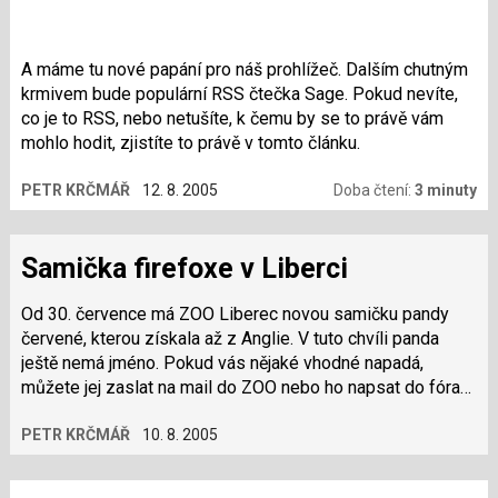
A máme tu nové papání pro náš prohlížeč. Dalším chutným
krmivem bude populární RSS čtečka Sage. Pokud nevíte,
co je to RSS, nebo netušíte, k čemu by se to právě vám
mohlo hodit, zjistíte to právě v tomto článku.
PETR KRČMÁŘ
12. 8. 2005
Doba čtení:
3 minuty
Samička firefoxe v Liberci
Od 30. července má ZOO Liberec novou samičku pandy
červené, kterou získala až z Anglie. V tuto chvíli panda
ještě nemá jméno. Pokud vás nějaké vhodné napadá,
můžete jej zaslat na mail do ZOO nebo ho napsat do fóra
na CZille. Máte čas do 22. srpna. (Zdroj: CZilla)
PETR KRČMÁŘ
10. 8. 2005