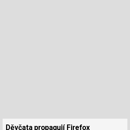
Děvčata propagují Firefox