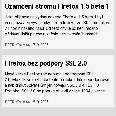
Uzamčení stromu Firefox 1.5 beta 1
Jako příprava na vydání nového Firefoxu 1.5 beta 1 byl
včera uzavřen vývojářský strom této verze. Stalo se tak ve
21 hodin našeho času. Od této chvíle už není možno
přidávat další patche a začalo sestavování binárních
balíčků. Vydání nového…
PETR KRČMÁŘ
7. 9. 2005
Firefox bez podpory SSL 2.0
Nové verze Firefoxu už nebudou podporovat SSL
2.0. Mozilla se rozhodla tento protokol dále nepodporovat
a nabídnout uživatelům jen novější SSL 3.0 a TLS 1.0.
Protokol SSL 2.0 se poprvé objevil v roce 1994 a verze
3.0 je dostupná od 1996. TLS 1.0 a…
PETR KRČMÁŘ
5. 9. 2005