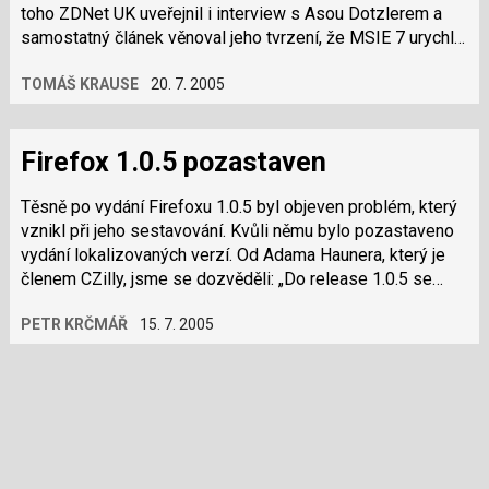
toho ZDNet UK uveřejnil i interview s Asou Dotzlerem a
samostatný článek věnoval jeho tvrzení, že MSIE 7 urychlí
vzestup Firefoxu tím, že nebude dostupný na Windows
TOMÁŠ KRAUSE
20. 7. 2005
2000. (Via CZilla)
Firefox 1.0.5 pozastaven
Těsně po vydání Firefoxu 1.0.5 byl objeven problém, který
vznikl při jeho sestavování. Kvůli němu bylo pozastaveno
vydání lokalizovaných verzí. Od Adama Haunera, který je
členem CZilly, jsme se dozvěděli: „Do release 1.0.5 se
omylem dostala změna…
PETR KRČMÁŘ
15. 7. 2005