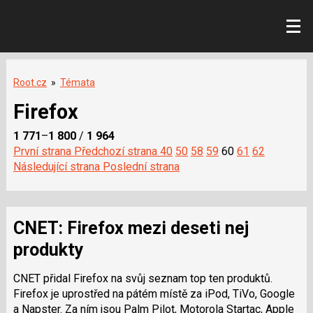
Root.cz
»
Témata
Firefox
1 771
–
1 800
/
1 964
První strana
Předchozí strana
40
50
58
59
60
61
62
Následující strana
Poslední strana
CNET: Firefox mezi deseti nej
produkty
CNET přidal Firefox na svůj seznam top ten produktů.
Firefox je uprostřed na pátém místě za iPod, TiVo, Google
a Napster. Za ním jsou Palm Pilot, Motorola Startac, Apple