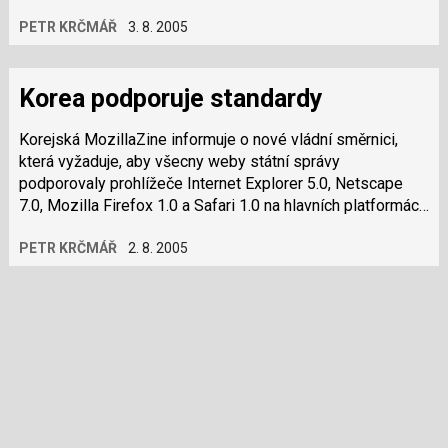
soubory uživatele. Greasemonkey dovoluje…
PETR KRČMÁŘ
3. 8. 2005
Korea podporuje standardy
Korejská MozillaZine informuje o nové vládní směrnici,
která vyžaduje, aby všecny weby státní správy
podporovaly prohlížeče Internet Explorer 5.0, Netscape
7.0, Mozilla Firefox 1.0 a Safari 1.0 na hlavních platformách
MS Windows, Linux a Mac. Mají…
PETR KRČMÁŘ
2. 8. 2005