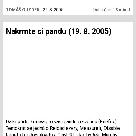
si všichni stojí v neúprosné řeči čísel. Přinášíme vám
TOMÁŠ GUZDEK
29. 8. 2005
Doba čtení:
8 minut
unikátní test sedmi alternativních prohlížečů.
Nakrmte si pandu (19. 8. 2005)
Další příděl krmiva pro vaši pandu červenou (Firefox).
Tentokrát se jedná o Reload every, MeasureIt, Disable
targets for downloads a TinyURL. Jak by řekl Murphy: