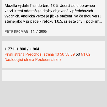
Mozilla vydala Thunderbird 1.0.5. Jedná se o opravnou
verzi, která odstraňuje chyby objevené v předchozích
vydáních. Anglická verze je již ke stažení. Na českou verzi,
stejně jako v případě Firefoxu 1.0.5, si ještě chvíli počkáme.
Snad to nebude…
PETR KRČMÁŘ
14. 7. 2005
1 771
–
1 800
/
1 964
První strana
Předchozí strana
40
50
58
59
60
61
62
Následující strana
Poslední strana