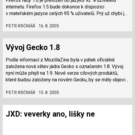
Firefox řady 1.0 je přeložen do jazyků 92 % uživatelů
internetu. Firefox 1.5 bude dokonce k dispozici
v mateřském jazyce celých 95 % uživatelů. Prý už chybí jen
Estonština a Islandština. To je tedy něco.
PETR KRČMÁŘ
16. 8. 2005
Vývoj Gecko 1.8
Podle informací z MozillaZine byla v pátek oficiálně
založena nová větev jádra Gecko s označením 1.8. Vývoj
nyní může přejít na 1.9. Nové verze cílových produktů,
které budou založeny na novém Gecku, by se měly objevit
během několika následujících…
PETR KRČMÁŘ
15. 8. 2005
JXD: veverky ano, lišky ne