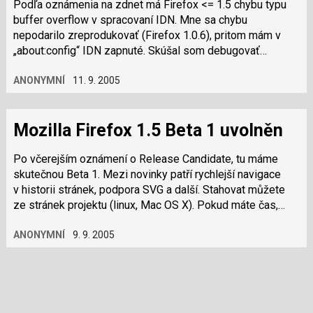
Podľa oznámenia na zdnet má Firefox <= 1.5 chybu typu
buffer overflow v spracovaní IDN. Mne sa chybu
nepodarilo zreprodukovať (Firefox 1.0.6), pritom mám v
„about:config“ IDN zapnuté. Skúšal som debugovať
s valgrindom, ale ani valgrind…
ANONYMNÍ
11. 9. 2005
Mozilla Firefox 1.5 Beta 1 uvolněn
Po včerejším oznámení o Release Candidate, tu máme
skutečnou Beta 1. Mezi novinky patří rychlejší navigace
v historii stránek, podpora SVG a další. Stahovat můžete
ze stránek projektu (linux, Mac OS X). Pokud máte čas,
můžete Firefox řádně…
ANONYMNÍ
9. 9. 2005