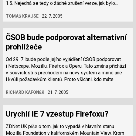
1.5. Nejedná se tedy o žádné zrušení verze, jak bylo
v některých médiích chybně…
TOMÁŠ KRAUSE
22. 7. 2005
ČSOB bude podporovat alternativní
prohlížeče
Od 29. 7. bude podle jejího vyjádření ČSOB podporovat
i Netscape, Mozillu, Firefox a Operu. Tato změna přichází
v souvislosti s přechodem na nový systém a mimo jiné
i kvůli požadavkům klientů. Proto všichni, kdo máte
s internetbankingem problémy,…
RICHARD KAFONĚK
21. 7. 2005
Urychlí IE 7 vzestup Firefoxu?
ZDNet UK píše o tom, jak to vypadá v hlavním stanu
Mozilla Foundation v kalifornském Mountain View. Krom