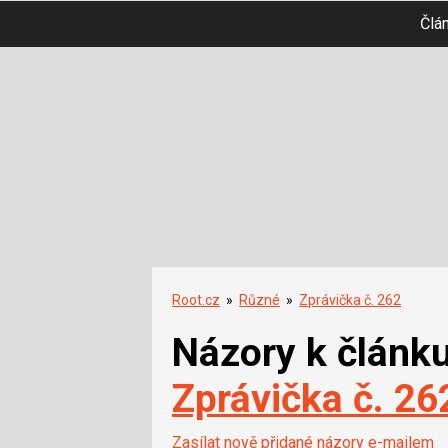
Člá
Root.cz
»
Různé
»
Zprávička č. 262
Názory k článk
Zprávička č. 26
Zasílat nově přidané názory e-mailem