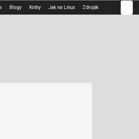
Hledat
e
Blogy
Knihy
Jak na Linux
Zdroják