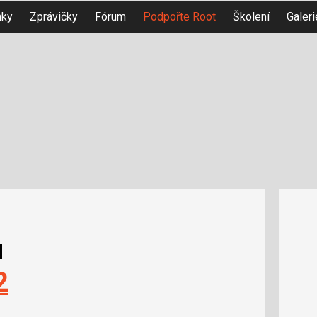
nky
Zprávičky
Fórum
Podpořte Root
Školení
Galeri
u
2