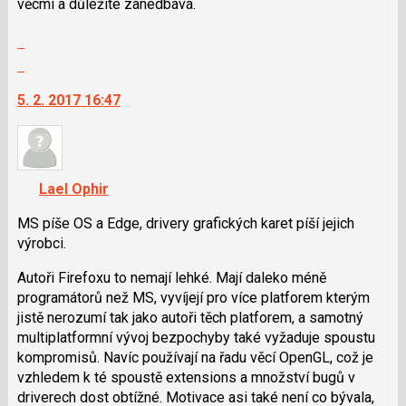
věcmi a důležité zanedbává.
klávesy
N
Zobrazit
pro
celé
Skok
následující
vlákno
na
a
5. 2. 2017 16:47
další
P
nový
pro
názor.
předchozí
K
nový
navigaci
Lael Ophir
názor
lze
použít
MS píše OS a Edge, drivery grafických karet píší jejich
i
výrobci.
klávesy
Autoři Firefoxu to nemají lehké. Mají daleko méně
N
programátorů než MS, vyvíjejí pro více platforem kterým
pro
jistě nerozumí tak jako autoři těch platforem, a samotný
následující
multiplatformní vývoj bezpochyby také vyžaduje spoustu
a
kompromisů. Navíc používají na řadu věcí OpenGL, což je
P
vzhledem k té spoustě extensions a množství bugů v
pro
driverech dost obtížné. Motivace asi také není co bývala,
předchozí