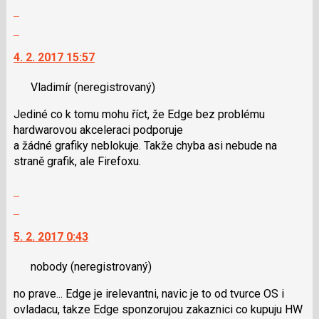
použít
Zobrazit
i
celé
Skok
klávesy
vlákno
na
N
4. 2. 2017 15:57
další
pro
nový
následující
Vladimír
(neregistrovaný)
názor.
a
K
P
Jediné co k tomu mohu říct, že Edge bez problému
navigaci
pro
hardwarovou akceleraci podporuje
lze
předchozí
a žádné grafiky neblokuje. Takže chyba asi nebude na
použít
nový
straně grafik, ale Firefoxu.
i
názor
klávesy
Zobrazit
N
celé
Skok
pro
vlákno
na
následující
5. 2. 2017 0:43
další
a
nový
P
nobody
(neregistrovaný)
názor.
pro
K
předchozí
no prave... Edge je irelevantni, navic je to od tvurce OS i
navigaci
nový
ovladacu, takze Edge sponzorujou zakaznici co kupuju HW
lze