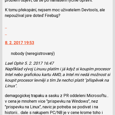
problém objeví, dá se po nahlášení rychle opravit.
klávesy
K tomu překopání, nejsem moc uživatelem Devtools, ale
N
nepoužíval jsre doteď Firebug?
pro
následující
Zobrazit
a
celé
Skok
P
vlákno
na
pro
8. 2. 2017 19:53
další
předchozí
nový
nový
nobody
(neregistrovaný)
názor.
názor
K
Lael Ophir 5. 2. 2017 16:47
navigaci
Například vývoj Linuxu platím i já když si koupím procesor
lze
Intel nebo grafickou kartu AMD, a Intel mi nedá možnost si
použít
koupit procesor levněji s tím že nechci platit "příspěvek na
i
Linux".
klávesy
N
demagogickej trapaku a sasku z PR oddeleni Microsoftu...
pro
v cena je mnohem vice "prispevku na Windows", nez
následující
"prispevku na Linux", navic je potreba se podivat i na
a
historii... dale s nakupem PC/NB je v cene krome toho i