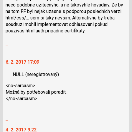
navigaci
pro
neco podobne uzitecnyho, a ne takovyhle hovadiny. Ze by
lze
předchozí
na tom FF byl nejak uzasne s podporou poslednich verzi
použít
nový
html/css/... sem si taky nevsim. Alternativne by treba
i
názor
soudruzi mohli implementovat odhlasovani pokud
klávesy
pouzivas html auth pripadne certifikaty.
N
pro
Zobrazit
následující
celé
Skok
a
vlákno
na
P
6. 2. 2017 17:09
další
pro
nový
předchozí
NULL
(neregistrovaný)
názor.
nový
K
názor
<no-sarcasm>
navigaci
Možná by potřebovali poradit.
lze
</no-sarcasm>
použít
i
Zobrazit
klávesy
celé
Skok
N
vlákno
na
pro
4. 2. 2017 9:22
další