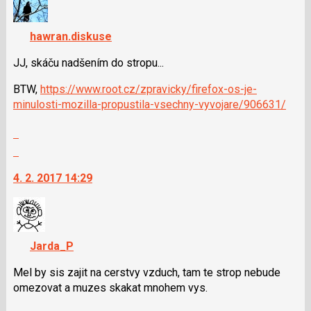
názor.
P
K
pro
hawran.diskuse
navigaci
předchozí
lze
nový
JJ, skáču nadšením do stropu...
použít
názor
i
BTW,
https://www.root.cz/zpravicky/firefox-os-je-
klávesy
minulosti-mozilla-propustila-vsechny-vyvojare/906631/
N
Zobrazit
pro
celé
následující
Skok
vlákno
a
na
P
4. 2. 2017 14:29
další
pro
nový
předchozí
názor.
nový
K
názor
navigaci
Jarda_P
lze
použít
Mel by sis zajit na cerstvy vzduch, tam te strop nebude
i
omezovat a muzes skakat mnohem vys.
klávesy