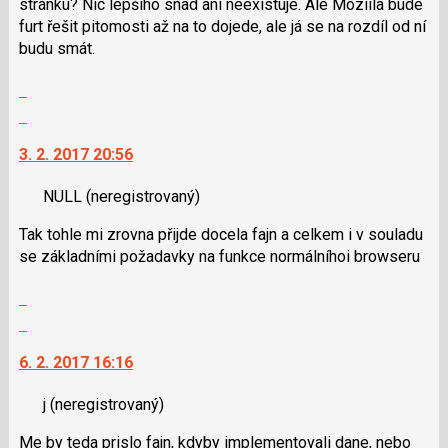
stránku? Nic lepšího snad ani neexistuje. Ale Moziila bude
furt řešit pitomosti až na to dojede, ale já se na rozdíl od ní
budu smát.
Zobrazit
celé
Skok
vlákno
na
3. 2. 2017 20:56
další
nový
NULL
(neregistrovaný)
názor.
K
Tak tohle mi zrovna přijde docela fajn a celkem i v souladu
navigaci
se základními požadavky na funkce normálníhoi browseru
lze
použít
Zobrazit
i
celé
Skok
klávesy
vlákno
na
N
6. 2. 2017 16:16
další
pro
nový
následující
j
(neregistrovaný)
názor.
a
K
P
Me by teda prislo fajn, kdyby implementovali dane, nebo