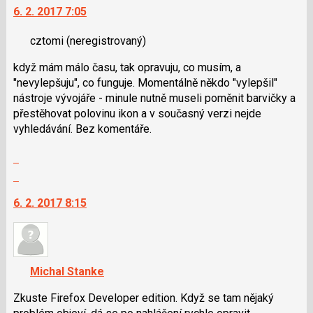
6. 2. 2017 7:05
další
nový
cztomi
(neregistrovaný)
názor.
K
když mám málo času, tak opravuju, co musím, a
navigaci
"nevylepšuju", co funguje. Momentálně někdo "vylepšil"
lze
nástroje vývojáře - minule nutně museli poměnit barvičky a
použít
přestěhovat polovinu ikon a v současný verzi nejde
i
vyhledávání. Bez komentáře.
klávesy
N
Zobrazit
pro
celé
Skok
následující
vlákno
na
a
6. 2. 2017 8:15
další
P
nový
pro
názor.
předchozí
K
nový
navigaci
Michal Stanke
názor
lze
použít
Zkuste Firefox Developer edition. Když se tam nějaký
i