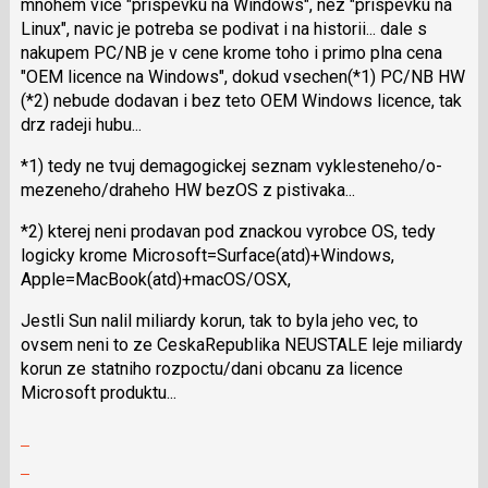
mnohem vice "prispevku na Windows", nez "prispevku na
následující
Linux", navic je potreba se podivat i na historii... dale s
a
nakupem PC/NB je v cene krome toho i primo plna cena
P
"OEM licence na Windows", dokud vsechen(*1) PC/NB HW
pro
(*2) nebude dodavan i bez teto OEM Windows licence, tak
předchozí
drz radeji hubu...
nový
názor
*1) tedy ne tvuj demagogickej seznam vyklesteneho/o­
mezeneho/drahe­ho HW bezOS z pistivaka...
*2) kterej neni prodavan pod znackou vyrobce OS, tedy
logicky krome Microsoft=Sur­face(atd)+Win­dows,
Apple=MacBook(at­d)+macOS/OSX,
Jestli Sun nalil miliardy korun, tak to byla jeho vec, to
ovsem neni to ze CeskaRepublika NEUSTALE leje miliardy
korun ze statniho rozpoctu/dani obcanu za licence
Microsoft produktu...
Zobrazit
celé
Skok
vlákno
na