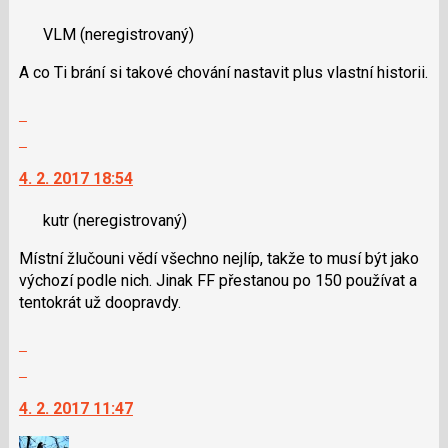
následující
nový
a
VLM
(neregistrovaný)
názor.
P
K
pro
A co Ti brání si takové chování nastavit plus vlastní historii.
navigaci
předchozí
lze
Zobrazit
nový
použít
celé
Skok
názor
i
vlákno
na
klávesy
4. 2. 2017 18:54
další
N
nový
pro
kutr
(neregistrovaný)
názor.
následující
K
a
Místní žlučouni vědí všechno nejlíp, takže to musí být jako
navigaci
P
výchozí podle nich. Jinak FF přestanou po 150 používat a
lze
pro
tentokrát už doopravdy.
použít
předchozí
i
Zobrazit
nový
klávesy
celé
Skok
názor
N
vlákno
na
pro
4. 2. 2017 11:47
další
následující
nový
a