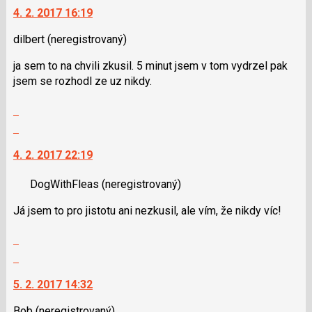
4. 2. 2017 16:19
další
nový
dilbert
(neregistrovaný)
názor.
K
ja sem to na chvili zkusil. 5 minut jsem v tom vydrzel pak
navigaci
jsem se rozhodl ze uz nikdy.
lze
použít
Zobrazit
i
celé
Skok
klávesy
vlákno
na
N
4. 2. 2017 22:19
další
pro
nový
následující
DogWithFleas
(neregistrovaný)
názor.
a
K
Já jsem to pro jistotu ani nezkusil, ale vím, že nikdy víc!
P
navigaci
pro
lze
Zobrazit
předchozí
použít
celé
Skok
nový
i
vlákno
na
názor
klávesy
5. 2. 2017 14:32
další
N
nový
pro
Bob
(neregistrovaný)