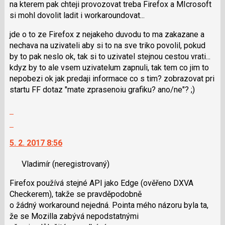
názor
na kterem pak chteji provozovat treba Firefox a MIcrosoft
použít
si mohl dovolit ladit i workaroundovat...
i
klávesy
jde o to ze Firefox z nejakeho duvodu to ma zakazane a
N
nechava na uzivateli aby si to na sve triko povolil, pokud
pro
by to pak neslo ok, tak si to uzivatel stejnou cestou vrati...
následující
kdyz by to ale vsem uzivatelum zapnuli, tak tem co jim to
a
nepobezi ok jak predaji informace co s tim? zobrazovat pri
P
startu FF dotaz "mate zprasenoiu grafiku? ano/ne"? ;)
pro
předchozí
Zobrazit
nový
celé
Skok
názor
vlákno
na
5. 2. 2017 8:56
další
nový
Vladimír
(neregistrovaný)
názor.
K
Firefox používá stejné API jako Edge (ověřeno DXVA
navigaci
Checkerem), takže se pravděpodobně
lze
o žádný workaround nejedná. Pointa mého názoru byla ta,
použít
že se Mozilla zabývá nepodstatnými
i