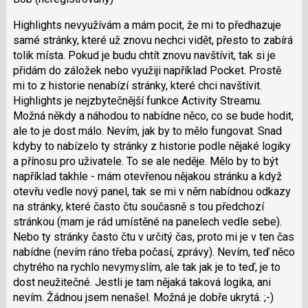
názor.
následující
K
Highlights nevyužívám a mám pocit, že mi to předhazuje
a
navigaci
samé stránky, které už znovu nechci vidět, přesto to zabírá
P
lze
tolik místa. Pokud je budu chtít znovu navštívit, tak si je
pro
použít
přidám do záložek nebo využiji například Pocket. Prostě
předchozí
i
mi to z historie nenabízí stránky, které chci navštívit.
nový
klávesy
Highlights je nejzbytečnější funkce Activity Streamu.
názor
N
Možná někdy a náhodou to nabídne něco, co se bude hodit,
pro
ale to je dost málo. Nevím, jak by to mělo fungovat. Snad
následující
kdyby to nabízelo ty stránky z historie podle nějaké logiky
a
a přínosu pro uživatele. To se ale neděje. Mělo by to být
P
například takhle - mám otevřenou nějakou stránku a když
pro
otevřu vedle nový panel, tak se mi v něm nabídnou odkazy
předchozí
na stránky, které často čtu současně s tou předchozí
nový
stránkou (mam je rád umístěné na panelech vedle sebe).
názor
Nebo ty stránky často čtu v určitý čas, proto mi je v ten čas
nabídne (nevím ráno třeba počasí, zprávy). Nevím, teď něco
chytrého na rychlo nevymyslím, ale tak jak je to teď, je to
dost neužitečné. Jestli je tam nějaká taková logika, ani
nevím. Žádnou jsem nenašel. Možná je dobře ukrytá. ;-)