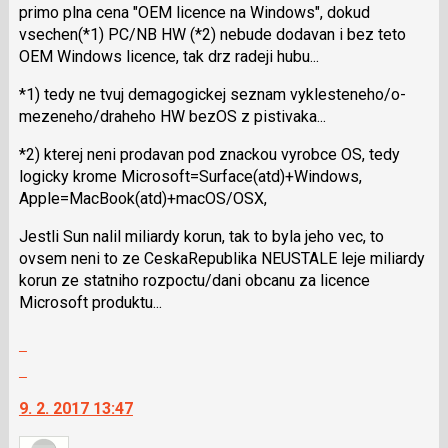
P
primo plna cena "OEM licence na Windows", dokud
pro
vsechen(*1) PC/NB HW (*2) nebude dodavan i bez teto
předchozí
OEM Windows licence, tak drz radeji hubu...
nový
názor
*1) tedy ne tvuj demagogickej seznam vyklesteneho/o­
mezeneho/drahe­ho HW bezOS z pistivaka...
*2) kterej neni prodavan pod znackou vyrobce OS, tedy
logicky krome Microsoft=Sur­face(atd)+Win­dows,
Apple=MacBook(at­d)+macOS/OSX,
Jestli Sun nalil miliardy korun, tak to byla jeho vec, to
ovsem neni to ze CeskaRepublika NEUSTALE leje miliardy
korun ze statniho rozpoctu/dani obcanu za licence
Microsoft produktu...
Zobrazit
celé
Skok
vlákno
na
9. 2. 2017 13:47
další
nový