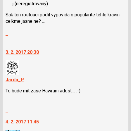
a
j
(neregistrovaný)
názor.
P
K
pro
Sak ten rostouci podil vypovida o popularite tehle kravin
navigaci
předchozí
celkme jasne ne? ...
lze
nový
použít
Zobrazit
názor
i
celé
Skok
klávesy
vlákno
na
N
3. 2. 2017 20:30
další
pro
nový
následující
názor.
a
K
P
navigaci
Jarda_P
pro
lze
předchozí
To bude mit zase Hawran radost.... :-)
použít
nový
i
názor
Zobrazit
klávesy
celé
Skok
N
vlákno
na
pro
4. 2. 2017 11:45
další
následující
nový
a