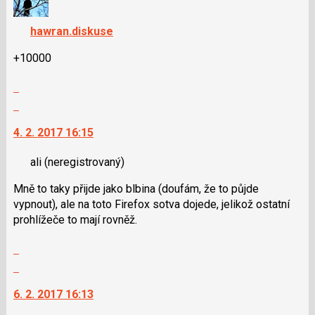
názor.
P
K
pro
hawran.diskuse
navigaci
předchozí
lze
+10000
nový
použít
názor
i
Zobrazit
klávesy
celé
Skok
N
vlákno
na
pro
4. 2. 2017 16:15
další
následující
nový
a
ali
(neregistrovaný)
názor.
P
K
Mně to taky přijde jako blbina (doufám, že to půjde
pro
navigaci
vypnout), ale na toto Firefox sotva dojede, jelikož ostatní
předchozí
lze
prohlížeče to mají rovněž.
nový
použít
názor
i
Zobrazit
klávesy
celé
Skok
N
vlákno
na
pro
6. 2. 2017 16:13
další
následující
nový