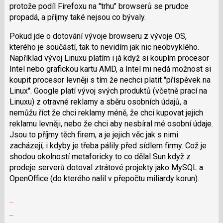
protože podíl Firefoxu na "trhu" browserů se prudce
nový
propadá, a příjmy také nejsou co bývaly.
názor
Pokud jde o dotování vývoje browseru z vývoje OS,
kterého je součástí, tak to nevidím jak nic neobvyklého.
Například vývoj Linuxu platím i já když si koupím procesor
Intel nebo grafickou kartu AMD, a Intel mi nedá možnost si
koupit procesor levněji s tím že nechci platit "příspěvek na
Linux". Google platí vývoj svých produktů (včetně prací na
Linuxu) z otravné reklamy a sběru osobních údajů, a
nemůžu říct že chci reklamy méně, že chci kupovat jejich
reklamu levněji, nebo že chci aby nesbíral mé osobní údaje.
Jsou to příjmy těch firem, a je jejich věc jak s nimi
zacházejí, i kdyby je třeba pálily před sídlem firmy. Což je
shodou okolností metaforicky to co dělal Sun když z
prodeje serverů dotoval ztrátové projekty jako MySQL a
OpenOffice (do kterého nalil v přepočtu miliardy korun).
Zobrazit
celé
Skok
vlákno
na