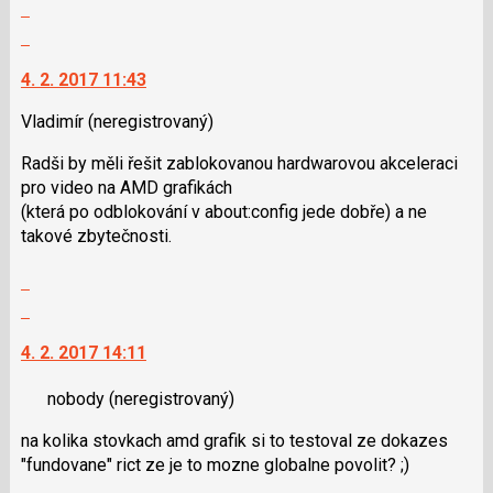
Zobrazit
N
celé
pro
Skok
vlákno
následující
na
4. 2. 2017 11:43
a
další
P
nový
Vladimír
(neregistrovaný)
pro
názor.
předchozí
K
Radši by měli řešit zablokovanou hardwarovou akceleraci
nový
navigaci
pro video na AMD grafikách
názor
lze
(která po odblokování v about:config jede dobře) a ne
použít
takové zbytečnosti.
i
klávesy
Zobrazit
N
celé
Skok
pro
vlákno
na
následující
4. 2. 2017 14:11
další
a
nový
P
nobody
(neregistrovaný)
názor.
pro
K
na kolika stovkach amd grafik si to testoval ze dokazes
předchozí
navigaci
"fundovane" rict ze je to mozne globalne povolit? ;)
nový
lze
názor