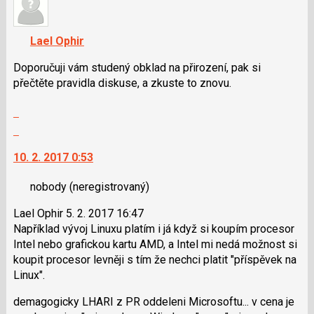
názor.
K
navigaci
Lael Ophir
lze
použít
Doporučuji vám studený obklad na přirození, pak si
i
přečtěte pravidla diskuse, a zkuste to znovu.
klávesy
Zobrazit
N
celé
pro
Skok
vlákno
následující
na
10. 2. 2017 0:53
a
další
P
nový
nobody
(neregistrovaný)
pro
názor.
předchozí
K
Lael Ophir 5. 2. 2017 16:47
nový
navigaci
Například vývoj Linuxu platím i já když si koupím procesor
názor
lze
Intel nebo grafickou kartu AMD, a Intel mi nedá možnost si
použít
koupit procesor levněji s tím že nechci platit "příspěvek na
i
Linux".
klávesy
N
demagogicky LHARI z PR oddeleni Microsoftu... v cena je
pro