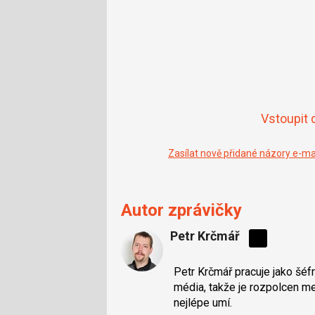
Vstoupit 
Zasílat nově přidané názory e-m
Autor zprávičky
Petr Krčmář
Sdílejte
na
Petr Krčmář pracuje jako šéf
síti
média, takže je rozpolcen mez
X
nejlépe umí.