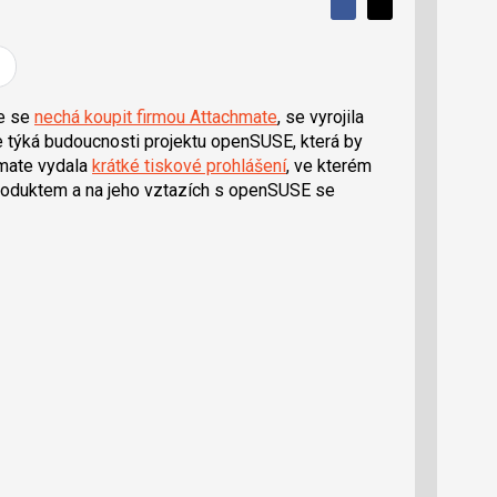
S
S
S
d
d
d
í
í
í
l
l
e
e
l
j
j
že se
nechá koupit firmou Attachmate
, se vyrojila
t
e
t
e týká budoucnosti projektu openSUSE, která by
e
e
t
n
n
hmate vydala
krátké tiskové prohlášení
, ve kterém
a
a
roduktem a na jeho vztazích s openSUSE se
F
s
a
í
c
t
e
i
b
X
o
o
k
u