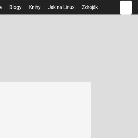
Hledat
e
Blogy
Knihy
Jak na Linux
Zdroják