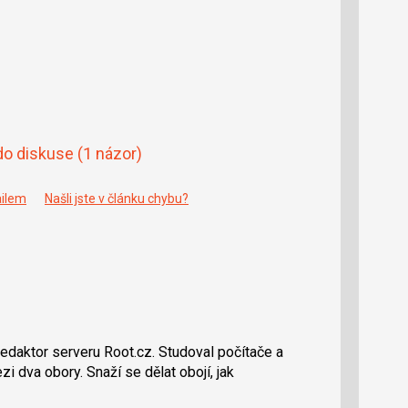
do diskuse
(1 názor)
ailem
Našli jste v článku chybu?
redaktor serveru Root.cz. Studoval počítače a
i dva obory. Snaží se dělat obojí, jak