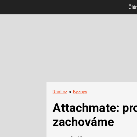
Člá
Root.cz
»
Byznys
Attachmate: pr
zachováme