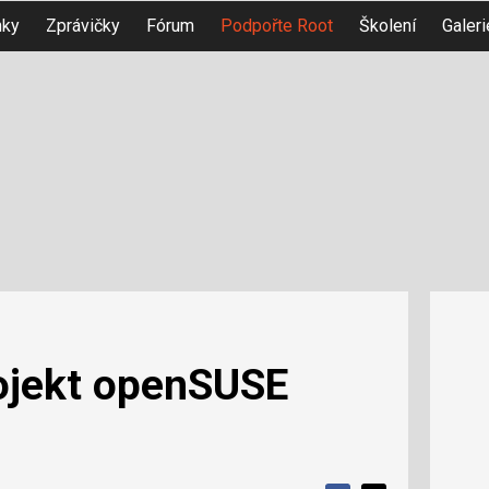
nky
Zprávičky
Fórum
Podpořte Root
Školení
Galeri
ojekt openSUSE