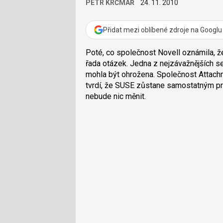
PETR KRČMÁŘ
24. 11. 2010
Přidat mezi oblíbené zdroje na Googlu
Poté, co společnost Novell oznámila, 
řada otázek. Jedna z nejzávažnějších s
mohla být ohrožena. Společnost Attac
tvrdí, že SUSE zůstane samostatným p
nebude nic měnit.